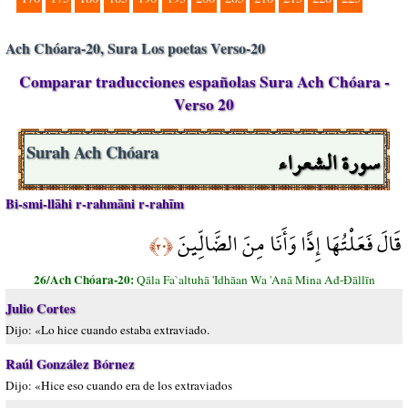
Ach Chóara-20, Sura Los poetas Verso-20
Comparar traducciones españolas Sura Ach Chóara -
Verso 20
سورة الشعراء
Surah Ach Chóara
Bi-smi-llāhi r-rahmāni r-rahīm
قَالَ فَعَلْتُهَا إِذًا وَأَنَا مِنَ الضَّالِّينَ
﴿٢٠﴾
26/Ach Chóara-20:
Qāla Fa`altuhā 'Idhāan Wa 'Anā Mina Ađ-Đāllīn
Julio Cortes
Dijo: «Lo hice cuando estaba extraviado.
Raúl González Bórnez
Dijo: «Hice eso cuando era de los extraviados