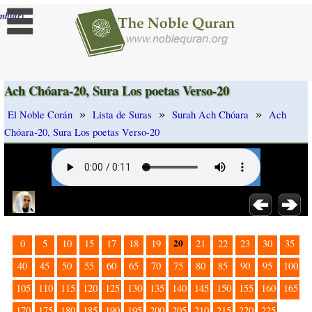
]
mbiar
Ach Chóara-20, Sura Los poetas Verso-20
»
»
»
El Noble Corán
Lista de Suras
Surah Ach Chóara
Ach
Chóara-20, Sura Los poetas Verso-20
20
0
5
10
15
17
18
19
21
22
23
30
35
40
45
50
55
60
65
70
75
80
85
90
95
100
105
110
115
120
125
130
135
140
145
150
155
160
165
170
175
180
185
190
195
200
205
210
215
220
225