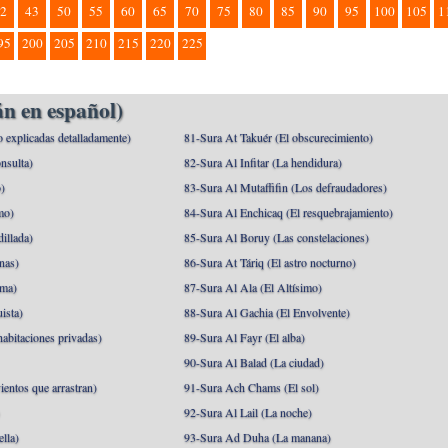
2
43
50
55
60
65
70
75
80
85
90
95
100
105
1
95
200
205
210
215
220
225
n en español)
o explicadas detalladamente)
81-Sura At Takuér (El obscurecimiento)
nsulta)
82-Sura Al Infitar (La hendidura)
o)
83-Sura Al Mutaffifin (Los defraudadores)
mo)
84-Sura Al Enchicaq (El resquebrajamiento)
illada)
85-Sura Al Boruy (Las constelaciones)
nas)
86-Sura At Táriq (El astro nocturno)
ma)
87-Sura Al Ala (El Altísimo)
ista)
88-Sura Al Gachia (El Envolvente)
abitaciones privadas)
89-Sura Al Fayr (El alba)
90-Sura Al Balad (La ciudad)
ientos que arrastran)
91-Sura Ach Chams (El sol)
)
92-Sura Al Lail (La noche)
lla)
93-Sura Ad Duha (La manana)