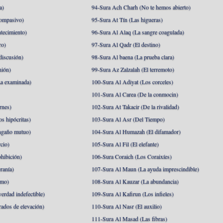
a)
94-Sura Ach Charh (No te hemos abierto)
ompasivo)
95-Sura At Tín (Las higueras)
tecimiento)
96-Sura Al Alaq (La sangre coagulada)
ro)
97-Sura Al Qadr (El destino)
discusión)
98-Sura Al baena (La prueba clara)
nión)
99-Sura Az Zalzalah (El terremoto)
a examinada)
100-Sura Al Adiyat (Los corceles)
101-Sura Al Carea (De la conmocin)
rnes)
102-Sura At Takacir (De la rivalidad)
s hipócritas)
103-Sura Al Asr (Del Tiempo)
ngaño mutuo)
104-Sura Al Humazah (El difamador)
cio)
105-Sura Al Fil (El elefante)
hibición)
106-Sura Coraich (Los Coraixíes)
ranía)
107-Sura Al Maun (La ayuda imprescindible)
amo)
108-Sura Al Kauzar (La abundancia)
erdad indefectible)
109-Sura Al Kafirun (Los infieles)
rados de elevación)
110-Sura Al Nasr (El auxilio)
111-Sura Al Masad (Las fibras)