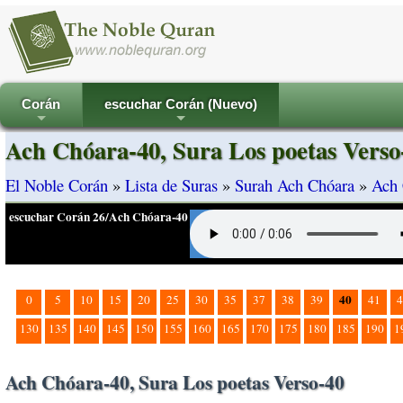
Corán
escuchar Corán (Nuevo)
+
+
Ach Chóara-40, Sura Los poetas Verso
El Noble Corán
»
Lista de Suras
»
Surah Ach Chóara
»
Ach 
escuchar Corán 26/Ach Chóara-40
40
0
5
10
15
20
25
30
35
37
38
39
41
4
130
135
140
145
150
155
160
165
170
175
180
185
190
1
Ach Chóara-40, Sura Los poetas Verso-40