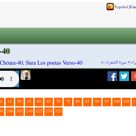
[
Español
Ca
-40
سورة الشعراء ٤٠
»
اء
Chóara-40, Sura Los poetas Verso-40
2
43
50
55
60
65
70
75
80
85
90
95
100
105
1
95
200
205
210
215
220
225