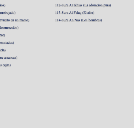
ios)
112-Sura Al Ikhlas (La adoracion pura)
arrebujado)
113-Sura Al Falaq (El alba)
nvuelto en un manto)
114-Sura An Nás (Los hombres)
esurrección)
bre)
 enviados)
cia)
ue arrancan)
s cejas)