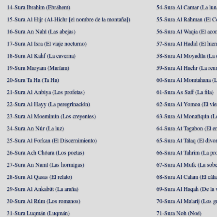
14-Sura Ibrahim (Ebráhem)
54-Sura Al Camar (La lun
15-Sura Al Hijr (Al-Hichr [el nombre de la montaña])
55-Sura Al Ráhman (El C
16-Sura An Nahl (Las abejas)
56-Sura Al Waqia (El acon
17-Sura Al Isra (El viaje nocturno)
57-Sura Al Hadid (El hier
18-Sura Al Kahf (La caverna)
58-Sura Al Moyadíla (La 
19-Sura Maryam (Maríam)
59-Sura Al Hachr (La reu
20-Sura Ta Ha (Ta Ha)
60-Sura Al Momtahana (L
21-Sura Al Anbiya (Los profetas)
61-Sura As Saff (La fila)
22-Sura Al Hayy (La peregrinación)
62-Sura Al Yomoa (El vie
23-Sura Al Moeminún (Los creyentes)
63-Sura Al Monafiqún (Lo
24-Sura An Núr (La luz)
64-Sura At Tagabon (El e
25-Sura Al Forkan (El Discernimiento)
65-Sura At Tálaq (El divor
26-Sura Ach Chóara (Los poetas)
66-Sura At Tahrim (La pro
27-Sura An Naml (Las hormigas)
67-Sura Al Mulk (La sobe
28-Sura Al Qasas (El relato)
68-Sura Al Calam (El cál
29-Sura Al Ankabút (La araña)
69-Sura Al Haqah (De la v
30-Sura Al Rúm (Los romanos)
70-Sura Al Ma'arij (Los g
31-Sura Luqmán (Luqmán)
71-Sura Noh (Noé)