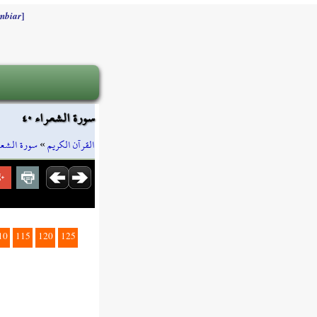
]
mbiar
سورة الشعراء ٤٠
سورة الشعر
»
القرآن الكريم
10
115
120
125