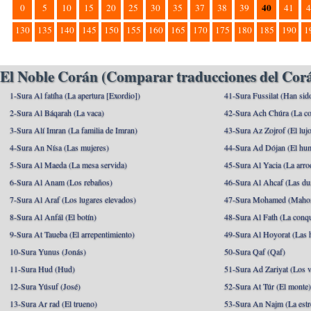
40
0
5
10
15
20
25
30
35
37
38
39
41
4
130
135
140
145
150
155
160
165
170
175
180
185
190
1
El Noble Corán (Comparar traducciones del Corá
1-Sura Al fatíha (La apertura [Exordio])
41-Sura Fussilat (Han sid
2-Sura Al Báqarah (La vaca)
42-Sura Ach Chúra (La co
3-Sura Alí Imran (La familia de Imran)
43-Sura Az Zojrof (El luj
4-Sura An Nísa (Las mujeres)
44-Sura Ad Dójan (El hu
5-Sura Al Maeda (La mesa servida)
45-Sura Al Yacia (La arrod
6-Sura Al Anam (Los rebaños)
46-Sura Al Ahcaf (Las du
7-Sura Al Araf (Los lugares elevados)
47-Sura Mohamed (Maho
8-Sura Al Anfál (El botín)
48-Sura Al Fath (La conqu
9-Sura At Taueba (El arrepentimiento)
49-Sura Al Hoyorat (Las h
10-Sura Yunus (Jonás)
50-Sura Qaf (Qaf)
11-Sura Hud (Hud)
51-Sura Ad Zariyat (Los v
12-Sura Yúsuf (José)
52-Sura At Túr (El monte
13-Sura Ar rad (El trueno)
53-Sura An Najm (La estre