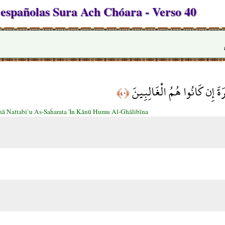
españolas Sura Ach Chóara - Verso 40
حَرَةَ إِن كَانُوا هُمُ الْغَالِبِينَ
﴿٤٠﴾
nā Nattabi`u As-Saĥarata 'In Kānū Humu Al-Ghālibīna