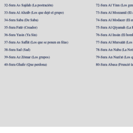
32-Sura As Sajdah (La postración)
72-Sura Al Yinn (Los gen
33-Sura Al Ahzáb (Los que dejó el grupo)
73-Sura Al Mozzamil (El 
34-Sura Saba (De Saba)
74-Sura Al Modacer (El e
35-Sura Fatír (Creador)
75-Sura Al Qiyamah (La R
36-Sura Yasin (Ya Sin)
76-Sura Al Insán (El hom
37-Sura As Saffát (Los que se ponen en filas)
77-Sura Al Mursalát (Los
38-Sura Sad (Sad)
78-Sura An Naba (La Noti
39-Sura Az Zómar (Los grupos)
79-Sura An Nazi'at (Los q
40-Sura Ghafir (Que perdona)
80-Sura Abasa (Frunció la