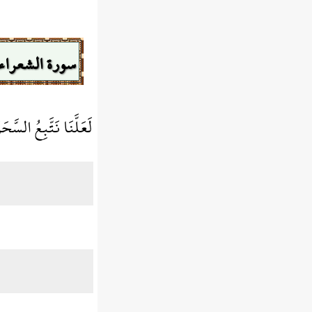
سورة الشعراء
لَعَلَّنَا نَتَّبِعُ السَّ