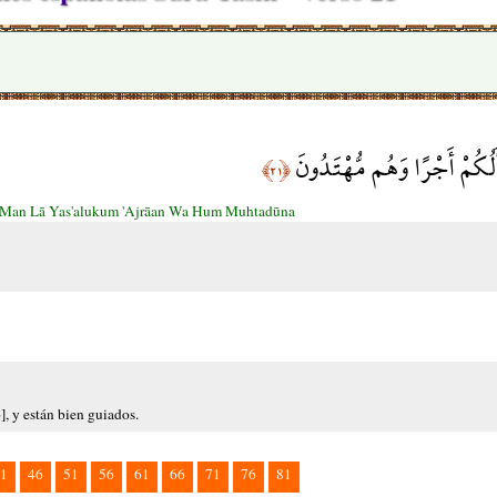
َلُكُمْ أَجْرًا وَهُم مُّهْتَدُونَ
﴿٢١﴾
 Man Lā Yas'alukum 'Ajrāan Wa Hum Muhtadūna
], y están bien guiados.
1
46
51
56
61
66
71
76
81