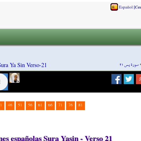
[
Español
Ca
سورة يس ٢١
Sura Ya Sin Verso-21
1
46
51
56
61
66
71
76
81
s españolas Sura Yasin - Verso 21