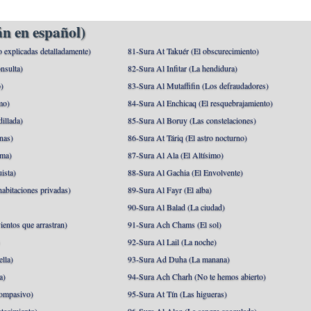
n en español)
o explicadas detalladamente)
81-Sura At Takuér (El obscurecimiento)
nsulta)
82-Sura Al Infitar (La hendidura)
o)
83-Sura Al Mutaffifin (Los defraudadores)
mo)
84-Sura Al Enchicaq (El resquebrajamiento)
illada)
85-Sura Al Boruy (Las constelaciones)
nas)
86-Sura At Táriq (El astro nocturno)
ma)
87-Sura Al Ala (El Altísimo)
ista)
88-Sura Al Gachia (El Envolvente)
abitaciones privadas)
89-Sura Al Fayr (El alba)
90-Sura Al Balad (La ciudad)
ientos que arrastran)
91-Sura Ach Chams (El sol)
)
92-Sura Al Lail (La noche)
lla)
93-Sura Ad Duha (La manana)
a)
94-Sura Ach Charh (No te hemos abierto)
ompasivo)
95-Sura At Tín (Las higueras)