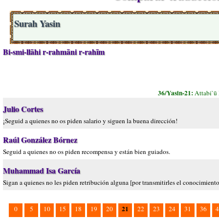
Surah Yasin
Bi-smi-llāhi r-rahmāni r-rahīm
36/Yasin-21:
Attabi`ū
Julio Cortes
¡Seguid a quienes no os piden salario y siguen la buena dirección!
Raúl González Bórnez
Seguid a quienes no os piden recompensa y están bien guiados.
Muhammad Isa García
Sigan a quienes no les piden retribución alguna [por transmitirles el conocimiento
21
0
5
10
15
18
19
20
22
23
24
31
36
4