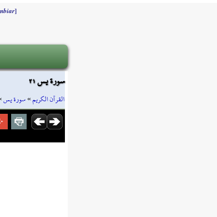
]
mbiar
سورة يس ٢١
»
سورة يس
»
القرآن الكريم