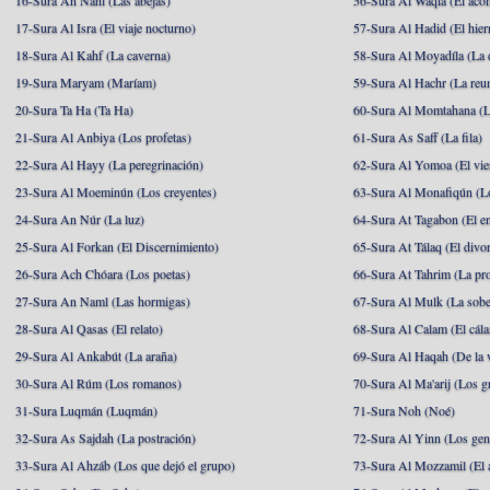
16-Sura An Nahl (Las abejas)
56-Sura Al Waqia (El acon
17-Sura Al Isra (El viaje nocturno)
57-Sura Al Hadid (El hier
18-Sura Al Kahf (La caverna)
58-Sura Al Moyadíla (La 
19-Sura Maryam (Maríam)
59-Sura Al Hachr (La reu
20-Sura Ta Ha (Ta Ha)
60-Sura Al Momtahana (L
21-Sura Al Anbiya (Los profetas)
61-Sura As Saff (La fila)
22-Sura Al Hayy (La peregrinación)
62-Sura Al Yomoa (El vie
23-Sura Al Moeminún (Los creyentes)
63-Sura Al Monafiqún (Lo
24-Sura An Núr (La luz)
64-Sura At Tagabon (El e
25-Sura Al Forkan (El Discernimiento)
65-Sura At Tálaq (El divor
26-Sura Ach Chóara (Los poetas)
66-Sura At Tahrim (La pro
27-Sura An Naml (Las hormigas)
67-Sura Al Mulk (La sobe
28-Sura Al Qasas (El relato)
68-Sura Al Calam (El cál
29-Sura Al Ankabút (La araña)
69-Sura Al Haqah (De la v
30-Sura Al Rúm (Los romanos)
70-Sura Al Ma'arij (Los g
31-Sura Luqmán (Luqmán)
71-Sura Noh (Noé)
32-Sura As Sajdah (La postración)
72-Sura Al Yinn (Los gen
33-Sura Al Ahzáb (Los que dejó el grupo)
73-Sura Al Mozzamil (El 