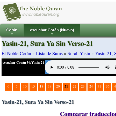
Corán
escuchar Corán (Nuevo)
+
+
Yasin-21, Sura Ya Sin Verso-21
El Noble Corán
»
Lista de Suras
»
Surah Yasin
»
Yasin-21, 
escuchar Corán 36/Yasin-21
21
0
5
10
15
18
19
20
22
23
24
31
36
4
Yasin-21, Sura Ya Sin Verso-21
Comparar traduccione