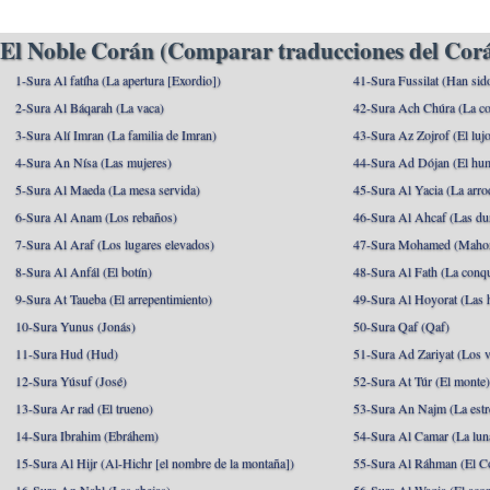
El Noble Corán (Comparar traducciones del Corá
1-Sura Al fatíha (La apertura [Exordio])
41-Sura Fussilat (Han sid
2-Sura Al Báqarah (La vaca)
42-Sura Ach Chúra (La co
3-Sura Alí Imran (La familia de Imran)
43-Sura Az Zojrof (El luj
4-Sura An Nísa (Las mujeres)
44-Sura Ad Dójan (El hu
5-Sura Al Maeda (La mesa servida)
45-Sura Al Yacia (La arrod
6-Sura Al Anam (Los rebaños)
46-Sura Al Ahcaf (Las du
7-Sura Al Araf (Los lugares elevados)
47-Sura Mohamed (Maho
8-Sura Al Anfál (El botín)
48-Sura Al Fath (La conqu
9-Sura At Taueba (El arrepentimiento)
49-Sura Al Hoyorat (Las h
10-Sura Yunus (Jonás)
50-Sura Qaf (Qaf)
11-Sura Hud (Hud)
51-Sura Ad Zariyat (Los v
12-Sura Yúsuf (José)
52-Sura At Túr (El monte
13-Sura Ar rad (El trueno)
53-Sura An Najm (La estre
14-Sura Ibrahim (Ebráhem)
54-Sura Al Camar (La lun
15-Sura Al Hijr (Al-Hichr [el nombre de la montaña])
55-Sura Al Ráhman (El C