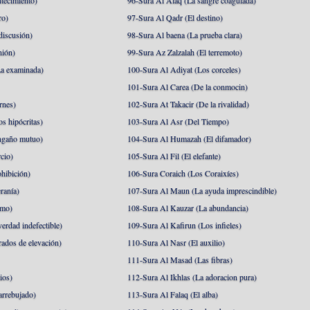
tecimiento)
96-Sura Al Alaq (La sangre coagulada)
ro)
97-Sura Al Qadr (El destino)
discusión)
98-Sura Al baena (La prueba clara)
nión)
99-Sura Az Zalzalah (El terremoto)
a examinada)
100-Sura Al Adiyat (Los corceles)
101-Sura Al Carea (De la conmocin)
rnes)
102-Sura At Takacir (De la rivalidad)
s hipócritas)
103-Sura Al Asr (Del Tiempo)
ngaño mutuo)
104-Sura Al Humazah (El difamador)
cio)
105-Sura Al Fil (El elefante)
hibición)
106-Sura Coraich (Los Coraixíes)
ranía)
107-Sura Al Maun (La ayuda imprescindible)
amo)
108-Sura Al Kauzar (La abundancia)
erdad indefectible)
109-Sura Al Kafirun (Los infieles)
rados de elevación)
110-Sura Al Nasr (El auxilio)
111-Sura Al Masad (Las fibras)
ios)
112-Sura Al Ikhlas (La adoracion pura)
arrebujado)
113-Sura Al Falaq (El alba)