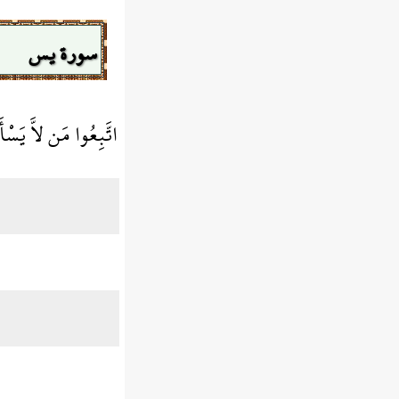
سورة يس
اتَّبِعُوا مَن لاَّ يَسْأ