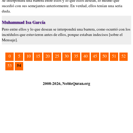
Se interpondrá una barrera entre ellos y lo que ellos desean, lo mismo que
sucedió con sus semejantes anteriormente. En verdad, ellos tenían una seria
duda.
Muhammad Isa García
Pero entre ellos y lo que desean se interpondrá una barrera, como ocurrió con los
incrédulos que estuvieron antes de ellos, porque estaban indecisos [sobre el
Mensaje].
0
5
10
15
20
25
30
35
40
45
50
51
52
54
53
2008-2026, NobleQuran.org