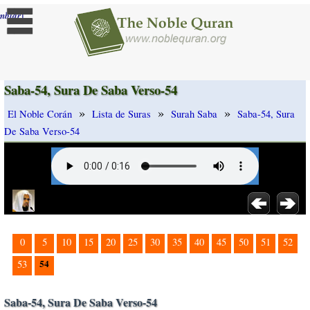
]
mbiar
Saba-54, Sura De Saba Verso-54
»
»
»
El Noble Corán
Lista de Suras
Surah Saba
Saba-54, Sura
De Saba Verso-54
0
5
10
15
20
25
30
35
40
45
50
51
52
54
53
Saba-54, Sura De Saba Verso-54