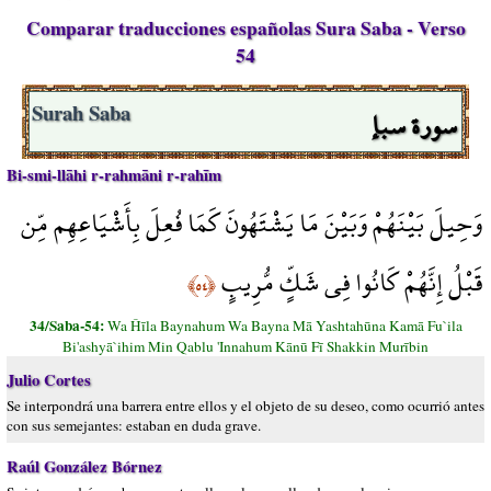
Comparar traducciones españolas Sura Saba - Verso
54
سورة سبإ
Surah Saba
Bi-smi-llāhi r-rahmāni r-rahīm
وَحِيلَ بَيْنَهُمْ وَبَيْنَ مَا يَشْتَهُونَ كَمَا فُعِلَ بِأَشْيَاعِهِم مِّن
قَبْلُ إِنَّهُمْ كَانُوا فِي شَكٍّ مُّرِيبٍ
﴿٥٤﴾
34/Saba-54:
Wa Ĥīla Baynahum Wa Bayna Mā Yashtahūna Kamā Fu`ila
Bi'ashyā`ihim Min Qablu 'Innahum Kānū Fī Shakkin Murībin
Julio Cortes
Se interpondrá una barrera entre ellos y el objeto de su deseo, como ocurrió antes
con sus semejantes: estaban en duda grave.
Raúl González Bórnez