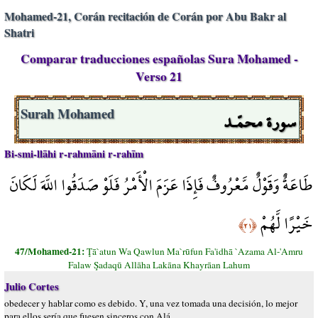
Mohamed-21, Corán recitación de Corán por Abu Bakr al
Shatri
Comparar traducciones españolas Sura Mohamed -
Verso 21
سورة محمّـد
Surah Mohamed
Bi-smi-llāhi r-rahmāni r-rahīm
طَاعَةٌ وَقَوْلٌ مَّعْرُوفٌ فَإِذَا عَزَمَ الْأَمْرُ فَلَوْ صَدَقُوا اللَّهَ لَكَانَ
خَيْرًا لَّهُمْ
﴿٢١﴾
47/Mohamed-21:
Ţā`atun Wa Qawlun Ma`rūfun Fa'idhā `Azama Al-'Amru
Falaw Şadaqū Allāha Lakāna Khayrāan Lahum
Julio Cortes
obedecer y hablar como es debido. Y, una vez tomada una decisión, lo mejor
para ellos sería que fuesen sinceros con Alá.