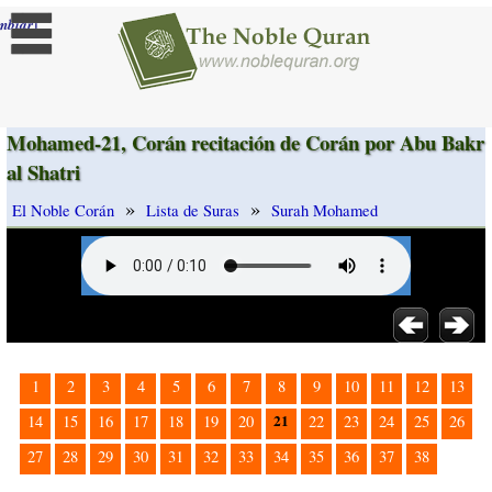
]
mbiar
Mohamed-21, Corán recitación de Corán por Abu Bakr
al Shatri
»
»
El Noble Corán
Lista de Suras
Surah Mohamed
1
2
3
4
5
6
7
8
9
10
11
12
13
21
14
15
16
17
18
19
20
22
23
24
25
26
27
28
29
30
31
32
33
34
35
36
37
38