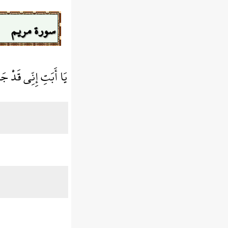
سورة مريم
يَا أَبَتِ إِنِّي قَدْ جَ