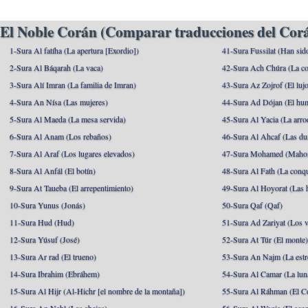
El Noble Corán (Comparar traducciones del Corá
1-Sura Al fatíha (La apertura [Exordio])
41-Sura Fussilat (Han sid
2-Sura Al Báqarah (La vaca)
42-Sura Ach Chúra (La co
3-Sura Alí Imran (La familia de Imran)
43-Sura Az Zojrof (El luj
4-Sura An Nísa (Las mujeres)
44-Sura Ad Dójan (El hu
5-Sura Al Maeda (La mesa servida)
45-Sura Al Yacia (La arrod
6-Sura Al Anam (Los rebaños)
46-Sura Al Ahcaf (Las du
7-Sura Al Araf (Los lugares elevados)
47-Sura Mohamed (Maho
8-Sura Al Anfál (El botín)
48-Sura Al Fath (La conqu
9-Sura At Taueba (El arrepentimiento)
49-Sura Al Hoyorat (Las h
10-Sura Yunus (Jonás)
50-Sura Qaf (Qaf)
11-Sura Hud (Hud)
51-Sura Ad Zariyat (Los v
12-Sura Yúsuf (José)
52-Sura At Túr (El monte
13-Sura Ar rad (El trueno)
53-Sura An Najm (La estre
14-Sura Ibrahim (Ebráhem)
54-Sura Al Camar (La lun
15-Sura Al Hijr (Al-Hichr [el nombre de la montaña])
55-Sura Al Ráhman (El C