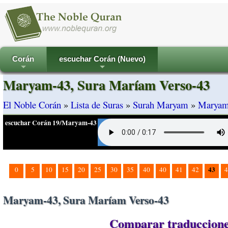
Corán
escuchar Corán (Nuevo)
+
+
Maryam-43, Sura Maríam Verso-43
El Noble Corán
»
Lista de Suras
»
Surah Maryam
»
Maryam
escuchar Corán 19/Maryam-43
43
0
5
10
15
20
25
30
35
40
40
41
42
4
Maryam-43, Sura Maríam Verso-43
Comparar traduccione