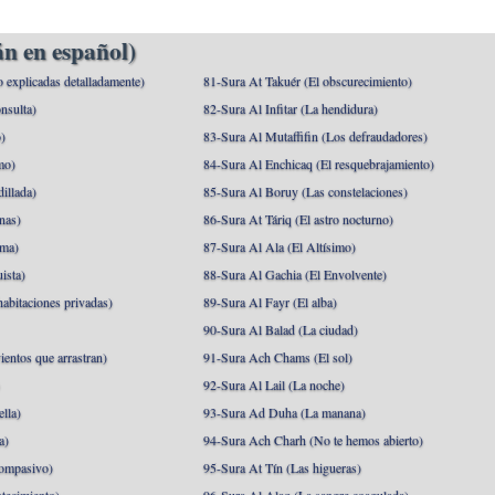
n en español)
o explicadas detalladamente)
81-Sura At Takuér (El obscurecimiento)
nsulta)
82-Sura Al Infitar (La hendidura)
o)
83-Sura Al Mutaffifin (Los defraudadores)
mo)
84-Sura Al Enchicaq (El resquebrajamiento)
illada)
85-Sura Al Boruy (Las constelaciones)
nas)
86-Sura At Táriq (El astro nocturno)
ma)
87-Sura Al Ala (El Altísimo)
ista)
88-Sura Al Gachia (El Envolvente)
abitaciones privadas)
89-Sura Al Fayr (El alba)
90-Sura Al Balad (La ciudad)
ientos que arrastran)
91-Sura Ach Chams (El sol)
)
92-Sura Al Lail (La noche)
lla)
93-Sura Ad Duha (La manana)
a)
94-Sura Ach Charh (No te hemos abierto)
ompasivo)
95-Sura At Tín (Las higueras)