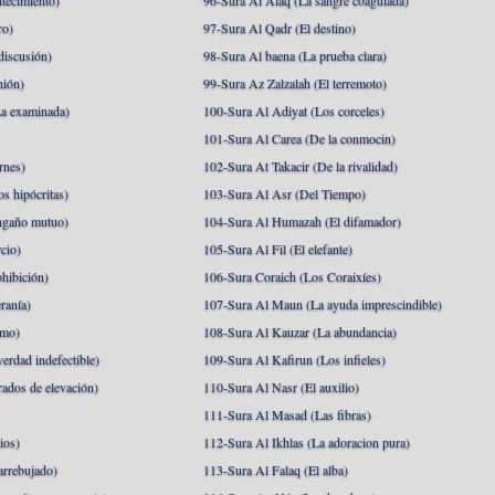
tecimiento)
96-Sura Al Alaq (La sangre coagulada)
ro)
97-Sura Al Qadr (El destino)
discusión)
98-Sura Al baena (La prueba clara)
nión)
99-Sura Az Zalzalah (El terremoto)
a examinada)
100-Sura Al Adiyat (Los corceles)
101-Sura Al Carea (De la conmocin)
rnes)
102-Sura At Takacir (De la rivalidad)
s hipócritas)
103-Sura Al Asr (Del Tiempo)
ngaño mutuo)
104-Sura Al Humazah (El difamador)
cio)
105-Sura Al Fil (El elefante)
hibición)
106-Sura Coraich (Los Coraixíes)
ranía)
107-Sura Al Maun (La ayuda imprescindible)
amo)
108-Sura Al Kauzar (La abundancia)
erdad indefectible)
109-Sura Al Kafirun (Los infieles)
rados de elevación)
110-Sura Al Nasr (El auxilio)
111-Sura Al Masad (Las fibras)
ios)
112-Sura Al Ikhlas (La adoracion pura)
arrebujado)
113-Sura Al Falaq (El alba)