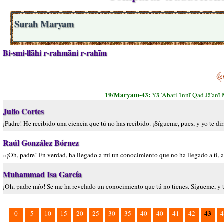
Surah Maryam
Bi-smi-llāhi r-rahmāni r-rahīm
19/Maryam-43:
Yā 'Abati 'Innī Qad Jā'an
Julio Cortes
¡Padre! He recibido una ciencia que tú no has recibido. ¡Sígueme, pues, y yo te dir
Raúl González Bórnez
«¡Oh, padre! En verdad, ha llegado a mí un conocimiento que no ha llegado a ti, a
Muhammad Isa García
¡Oh, padre mío! Se me ha revelado un conocimiento que tú no tienes. Sígueme, y te
43
0
5
10
15
20
25
30
35
40
40
41
42
4