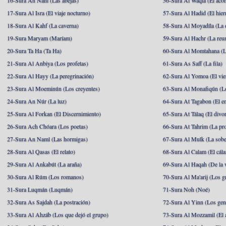
16-Sura An Nahl (Las abejas)
56-Sura Al Waqia (El acon
17-Sura Al Isra (El viaje nocturno)
57-Sura Al Hadid (El hier
18-Sura Al Kahf (La caverna)
58-Sura Al Moyadíla (La 
19-Sura Maryam (Maríam)
59-Sura Al Hachr (La reu
20-Sura Ta Ha (Ta Ha)
60-Sura Al Momtahana (L
21-Sura Al Anbiya (Los profetas)
61-Sura As Saff (La fila)
22-Sura Al Hayy (La peregrinación)
62-Sura Al Yomoa (El vie
23-Sura Al Moeminún (Los creyentes)
63-Sura Al Monafiqún (Lo
24-Sura An Núr (La luz)
64-Sura At Tagabon (El e
25-Sura Al Forkan (El Discernimiento)
65-Sura At Tálaq (El divor
26-Sura Ach Chóara (Los poetas)
66-Sura At Tahrim (La pro
27-Sura An Naml (Las hormigas)
67-Sura Al Mulk (La sobe
28-Sura Al Qasas (El relato)
68-Sura Al Calam (El cál
29-Sura Al Ankabút (La araña)
69-Sura Al Haqah (De la v
30-Sura Al Rúm (Los romanos)
70-Sura Al Ma'arij (Los g
31-Sura Luqmán (Luqmán)
71-Sura Noh (Noé)
32-Sura As Sajdah (La postración)
72-Sura Al Yinn (Los gen
33-Sura Al Ahzáb (Los que dejó el grupo)
73-Sura Al Mozzamil (El 