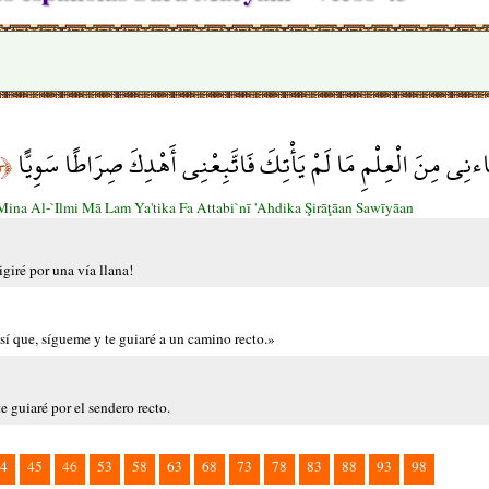
اءنِي مِنَ الْعِلْمِ مَا لَمْ يَأْتِكَ فَاتَّبِعْنِي أَهْدِكَ صِرَاطًا سَوِيًّا
﴿٤٣﴾
ī Mina Al-`Ilmi Mā Lam Ya'tika Fa Attabi`nī 'Ahdika Şirāţāan Sawīyāan
igiré por una vía llana!
sí que, sígueme y te guiaré a un camino recto.»
 guiaré por el sendero recto.
4
45
46
53
58
63
68
73
78
83
88
93
98