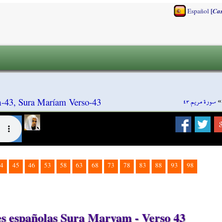
[
Español
Ca
سورة مريم ٤٣
-43, Sura Maríam Verso-43
4
45
46
53
58
63
68
73
78
83
88
93
98
s españolas Sura Maryam - Verso 43