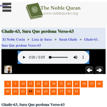
]
mbiar
Ghafir-63, Sura Que perdona Verso-63
»
»
»
El Noble Corán
Lista de Suras
Surah Ghafir
Ghafir-63,
Sura Que perdona Verso-63
0
5
10
15
20
25
30
35
40
45
50
55
60
63
60
61
62
64
65
66
73
78
83
Ghafir-63, Sura Que perdona Verso-63