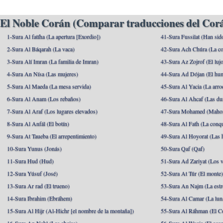
El Noble Corán (Comparar traducciones del Corá
1-Sura Al fatíha (La apertura [Exordio])
41-Sura Fussilat (Han sid
2-Sura Al Báqarah (La vaca)
42-Sura Ach Chúra (La co
3-Sura Alí Imran (La familia de Imran)
43-Sura Az Zojrof (El luj
4-Sura An Nísa (Las mujeres)
44-Sura Ad Dójan (El hu
5-Sura Al Maeda (La mesa servida)
45-Sura Al Yacia (La arrod
6-Sura Al Anam (Los rebaños)
46-Sura Al Ahcaf (Las du
7-Sura Al Araf (Los lugares elevados)
47-Sura Mohamed (Maho
8-Sura Al Anfál (El botín)
48-Sura Al Fath (La conqu
9-Sura At Taueba (El arrepentimiento)
49-Sura Al Hoyorat (Las h
10-Sura Yunus (Jonás)
50-Sura Qaf (Qaf)
11-Sura Hud (Hud)
51-Sura Ad Zariyat (Los v
12-Sura Yúsuf (José)
52-Sura At Túr (El monte
13-Sura Ar rad (El trueno)
53-Sura An Najm (La estre
14-Sura Ibrahim (Ebráhem)
54-Sura Al Camar (La lun
15-Sura Al Hijr (Al-Hichr [el nombre de la montaña])
55-Sura Al Ráhman (El C