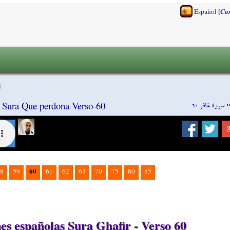
[
Español
Ca
سورة غافر ٦٠
, Sura Que perdona Verso-60
60
8
59
61
62
63
70
75
80
85
s españolas Sura Ghafir - Verso 60