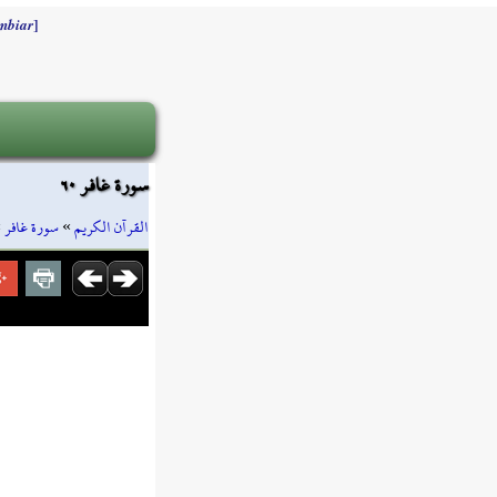
]
mbiar
سورة غافر ٦٠
»
سورة غافر
»
القرآن الكريم