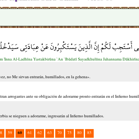
نِي أَسْتَجِبْ لَكُمْ إِنَّ الَّذِينَ يَسْتَكْبِرُونَ عَنْ عِبَادَتِي سَيَدْخُل
 'Inna Al-Ladhīna Yastakbirūna `An `Ibādatī Sayadkhulūna Jahannama Dākhirīn
vez, no Me sirvan entrarán, humillados, en la gehena».
ran arrogantes ante su obligación de adorarme pronto entrarán en el Infierno humi
rbia se nieguen a adorarme, ingresarán al Infierno humillados.
60
8
59
61
62
63
70
75
80
85