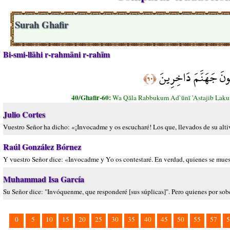
Surah Ghafir
Bi-smi-llāhi r-rahmāni r-rahīm
ُونَ جَهَنَّمَ دَاخِرِينَ
﴿٦٠﴾
40/Ghafir-60:
Wa Qāla Rabbukum Ad`ūnī 'Astajib Lakum
Julio Cortes
Vuestro Señor ha dicho: «¡Invocadme y os escucharé! Los que, llevados de su alti
Raúl González Bórnez
Y vuestro Señor dice: «Invocadme y Yo os contestaré. En verdad, quienes se muest
Muhammad Isa García
Su Señor dice: "Invóquenme, que responderé [sus súplicas]". Pero quienes por sobe
0
5
10
15
20
25
30
35
40
45
50
55
57
5