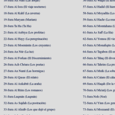
16-Sura An Nahl (Las abejas)
56-Sura Al Waqia (El acon
17-Sura Al Isra (El viaje nocturno)
57-Sura Al Hadid (El hier
18-Sura Al Kahf (La caverna)
58-Sura Al Moyadíla (La 
19-Sura Maryam (Maríam)
59-Sura Al Hachr (La reu
20-Sura Ta Ha (Ta Ha)
60-Sura Al Momtahana (L
21-Sura Al Anbiya (Los profetas)
61-Sura As Saff (La fila)
22-Sura Al Hayy (La peregrinación)
62-Sura Al Yomoa (El vie
23-Sura Al Moeminún (Los creyentes)
63-Sura Al Monafiqún (Lo
24-Sura An Núr (La luz)
64-Sura At Tagabon (El e
25-Sura Al Forkan (El Discernimiento)
65-Sura At Tálaq (El divor
26-Sura Ach Chóara (Los poetas)
66-Sura At Tahrim (La pro
27-Sura An Naml (Las hormigas)
67-Sura Al Mulk (La sobe
28-Sura Al Qasas (El relato)
68-Sura Al Calam (El cál
29-Sura Al Ankabút (La araña)
69-Sura Al Haqah (De la v
30-Sura Al Rúm (Los romanos)
70-Sura Al Ma'arij (Los g
31-Sura Luqmán (Luqmán)
71-Sura Noh (Noé)
32-Sura As Sajdah (La postración)
72-Sura Al Yinn (Los gen
33-Sura Al Ahzáb (Los que dejó el grupo)
73-Sura Al Mozzamil (El 