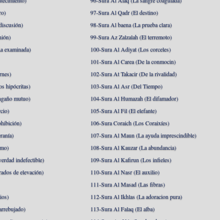
tecimiento)
96-Sura Al Alaq (La sangre coagulada)
ro)
97-Sura Al Qadr (El destino)
discusión)
98-Sura Al baena (La prueba clara)
nión)
99-Sura Az Zalzalah (El terremoto)
a examinada)
100-Sura Al Adiyat (Los corceles)
101-Sura Al Carea (De la conmocin)
rnes)
102-Sura At Takacir (De la rivalidad)
s hipócritas)
103-Sura Al Asr (Del Tiempo)
ngaño mutuo)
104-Sura Al Humazah (El difamador)
cio)
105-Sura Al Fil (El elefante)
hibición)
106-Sura Coraich (Los Coraixíes)
ranía)
107-Sura Al Maun (La ayuda imprescindible)
amo)
108-Sura Al Kauzar (La abundancia)
erdad indefectible)
109-Sura Al Kafirun (Los infieles)
rados de elevación)
110-Sura Al Nasr (El auxilio)
111-Sura Al Masad (Las fibras)
ios)
112-Sura Al Ikhlas (La adoracion pura)
arrebujado)
113-Sura Al Falaq (El alba)