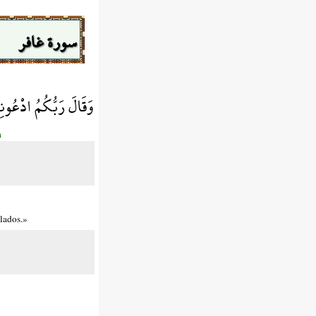
سورة غافر
وَقَالَ رَبُّكُمُ ادْعُو
a
llados.»