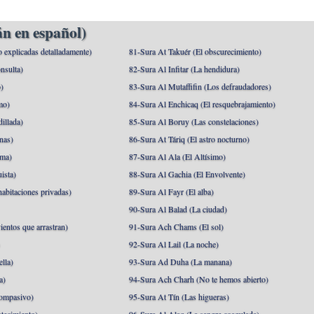
n en español)
o explicadas detalladamente)
81-Sura At Takuér (El obscurecimiento)
nsulta)
82-Sura Al Infitar (La hendidura)
o)
83-Sura Al Mutaffifin (Los defraudadores)
mo)
84-Sura Al Enchicaq (El resquebrajamiento)
illada)
85-Sura Al Boruy (Las constelaciones)
nas)
86-Sura At Táriq (El astro nocturno)
ma)
87-Sura Al Ala (El Altísimo)
ista)
88-Sura Al Gachia (El Envolvente)
abitaciones privadas)
89-Sura Al Fayr (El alba)
90-Sura Al Balad (La ciudad)
ientos que arrastran)
91-Sura Ach Chams (El sol)
)
92-Sura Al Lail (La noche)
lla)
93-Sura Ad Duha (La manana)
a)
94-Sura Ach Charh (No te hemos abierto)
ompasivo)
95-Sura At Tín (Las higueras)