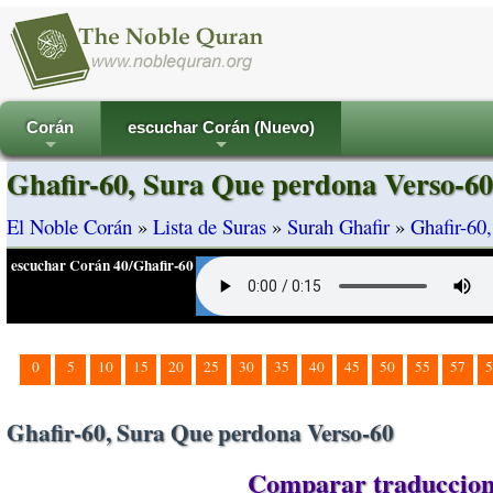
Corán
escuchar Corán (Nuevo)
+
+
Ghafir-60, Sura Que perdona Verso-60
El Noble Corán
»
Lista de Suras
»
Surah Ghafir
»
Ghafir-60
escuchar Corán 40/Ghafir-60
0
5
10
15
20
25
30
35
40
45
50
55
57
5
Ghafir-60, Sura Que perdona Verso-60
Comparar traduccione