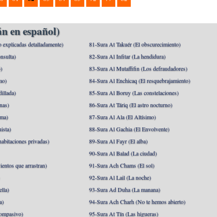
n en español)
o explicadas detalladamente)
81-Sura At Takuér (El obscurecimiento)
nsulta)
82-Sura Al Infitar (La hendidura)
o)
83-Sura Al Mutaffifin (Los defraudadores)
mo)
84-Sura Al Enchicaq (El resquebrajamiento)
illada)
85-Sura Al Boruy (Las constelaciones)
nas)
86-Sura At Táriq (El astro nocturno)
ma)
87-Sura Al Ala (El Altísimo)
ista)
88-Sura Al Gachia (El Envolvente)
abitaciones privadas)
89-Sura Al Fayr (El alba)
90-Sura Al Balad (La ciudad)
ientos que arrastran)
91-Sura Ach Chams (El sol)
)
92-Sura Al Lail (La noche)
lla)
93-Sura Ad Duha (La manana)
a)
94-Sura Ach Charh (No te hemos abierto)
ompasivo)
95-Sura At Tín (Las higueras)