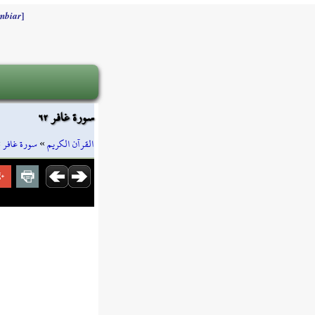
]
mbiar
سورة غافر ٦٢
»
سورة غافر
»
القرآن الكريم