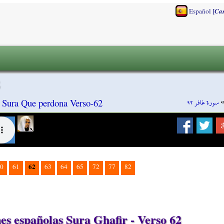
[
Español
Ca
سورة غافر ٦٢
, Sura Que perdona Verso-62
62
0
61
63
64
65
72
77
82
s españolas Sura Ghafir - Verso 62