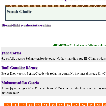
Surah Ghafir
Bi-smi-llāhi r-rahmāni r-rahīm
40/Ghafir-62:
Dhalikumu Allāhu Rabbuku
Julio Cortes
ése es Alá, vuestro Señor, creador de todo. ¡No hay más dios que É! ¡Cómo podéis,
Raúl González Bórnez
Ese es Dios vuestro Señor. Creador de todas las cosas. No hay más dios que Él. ¿
Muhammad Isa García
Aquel [que los agracia] es Dios, su Señor, el Creador de todas las cosas, no hay n
divinidades]?
0
5
10
15
20
25
30
35
40
45
50
55
59
6