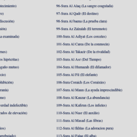
tecimiento)
96-Sura Al Alaq (La sangre coagulada)
ro)
97-Sura Al Qadr (El destino)
discusión)
98-Sura Al baena (La prueba clara)
nión)
99-Sura Az Zalzalah (El terremoto)
a examinada)
100-Sura Al Adiyat (Los corceles)
101-Sura Al Carea (De la conmocin)
rnes)
102-Sura At Takacir (De la rivalidad)
s hipócritas)
103-Sura Al Asr (Del Tiempo)
ngaño mutuo)
104-Sura Al Humazah (El difamador)
cio)
105-Sura Al Fil (El elefante)
hibición)
106-Sura Coraich (Los Coraixíes)
ranía)
107-Sura Al Maun (La ayuda imprescindible)
amo)
108-Sura Al Kauzar (La abundancia)
erdad indefectible)
109-Sura Al Kafirun (Los infieles)
rados de elevación)
110-Sura Al Nasr (El auxilio)
111-Sura Al Masad (Las fibras)
ios)
112-Sura Al Ikhlas (La adoracion pura)
arrebujado)
113-Sura Al Falaq (El alba)