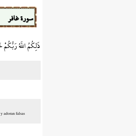
سورة غافر
ذَلِكُمُ اللَّهُ رَبُّكُمْ 
 y adoran falsas