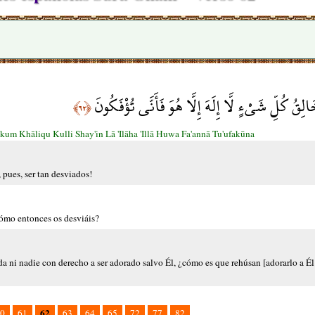
خَالِقُ كُلِّ شَيْءٍ لَّا إِلَهَ إِلَّا هُوَ فَأَنَّى تُؤْفَكُونَ
﴿٦٢﴾
m Khāliqu Kulli Shay'in Lā 'Ilāha 'Illā Huwa Fa'annā Tu'ufakūna
 pues, ser tan desviados!
Cómo entonces os desviáis?
ada ni nadie con derecho a ser adorado salvo Él, ¿cómo es que rehúsan [adorarlo a Él
62
0
61
63
64
65
72
77
82