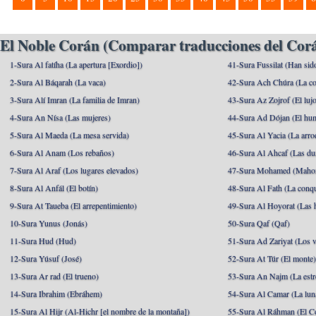
El Noble Corán (Comparar traducciones del Corá
1-Sura Al fatíha (La apertura [Exordio])
41-Sura Fussilat (Han sid
2-Sura Al Báqarah (La vaca)
42-Sura Ach Chúra (La co
3-Sura Alí Imran (La familia de Imran)
43-Sura Az Zojrof (El luj
4-Sura An Nísa (Las mujeres)
44-Sura Ad Dójan (El hu
5-Sura Al Maeda (La mesa servida)
45-Sura Al Yacia (La arrod
6-Sura Al Anam (Los rebaños)
46-Sura Al Ahcaf (Las du
7-Sura Al Araf (Los lugares elevados)
47-Sura Mohamed (Maho
8-Sura Al Anfál (El botín)
48-Sura Al Fath (La conqu
9-Sura At Taueba (El arrepentimiento)
49-Sura Al Hoyorat (Las h
10-Sura Yunus (Jonás)
50-Sura Qaf (Qaf)
11-Sura Hud (Hud)
51-Sura Ad Zariyat (Los v
12-Sura Yúsuf (José)
52-Sura At Túr (El monte
13-Sura Ar rad (El trueno)
53-Sura An Najm (La estre
14-Sura Ibrahim (Ebráhem)
54-Sura Al Camar (La lun
15-Sura Al Hijr (Al-Hichr [el nombre de la montaña])
55-Sura Al Ráhman (El C