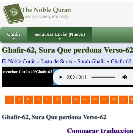
Corán
escuchar Corán (Nuevo)
+
+
Ghafir-62, Sura Que perdona Verso-62
El Noble Corán
»
Lista de Suras
»
Surah Ghafir
»
Ghafir-62
escuchar Corán 40/Ghafir-62
0
5
10
15
20
25
30
35
40
45
50
55
59
6
Ghafir-62, Sura Que perdona Verso-62
Comparar traduccione