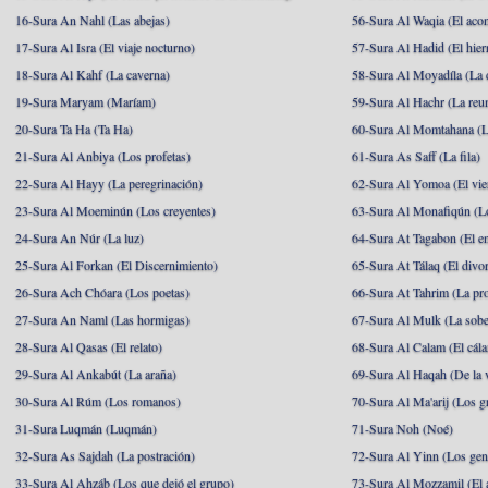
16-Sura An Nahl (Las abejas)
56-Sura Al Waqia (El acon
17-Sura Al Isra (El viaje nocturno)
57-Sura Al Hadid (El hier
18-Sura Al Kahf (La caverna)
58-Sura Al Moyadíla (La 
19-Sura Maryam (Maríam)
59-Sura Al Hachr (La reu
20-Sura Ta Ha (Ta Ha)
60-Sura Al Momtahana (L
21-Sura Al Anbiya (Los profetas)
61-Sura As Saff (La fila)
22-Sura Al Hayy (La peregrinación)
62-Sura Al Yomoa (El vie
23-Sura Al Moeminún (Los creyentes)
63-Sura Al Monafiqún (Lo
24-Sura An Núr (La luz)
64-Sura At Tagabon (El e
25-Sura Al Forkan (El Discernimiento)
65-Sura At Tálaq (El divor
26-Sura Ach Chóara (Los poetas)
66-Sura At Tahrim (La pro
27-Sura An Naml (Las hormigas)
67-Sura Al Mulk (La sobe
28-Sura Al Qasas (El relato)
68-Sura Al Calam (El cál
29-Sura Al Ankabút (La araña)
69-Sura Al Haqah (De la v
30-Sura Al Rúm (Los romanos)
70-Sura Al Ma'arij (Los g
31-Sura Luqmán (Luqmán)
71-Sura Noh (Noé)
32-Sura As Sajdah (La postración)
72-Sura Al Yinn (Los gen
33-Sura Al Ahzáb (Los que dejó el grupo)
73-Sura Al Mozzamil (El 