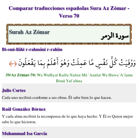
Comparar traducciones españolas Sura Az Zómar -
Verso 70
سورة الزمر
Surah Az Zómar
Bi-smi-llāhi r-rahmāni r-rahīm
وَوُفِّيَتْ كُلُّ نَفْسٍ مَّا عَمِلَتْ وَهُوَ أَعْلَمُ بِمَا يَفْعَلُونَ
﴿٧٠﴾
39/Az Zómar-70:
Wa Wuffiyat Kullu Nafsin Mā `Amilat Wa Huwa 'A`lamu
Bimā Yaf`alūna
Julio Cortes
Cada uno recibirá conforme a sus obras. Él sabe bien lo que hacen.
Raúl González Bórnez
Y cada alma recibirá la recompensa de lo que haya hecho. Y Él es Quien mejor
sabe lo que hicieron.
Muhammad Isa García