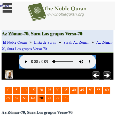
]
mbiar
Az Zómar-70, Sura Los grupos Verso-70
»
»
»
El Noble Corán
Lista de Suras
Surah Az Zómar
Az Zómar-
70, Sura Los grupos Verso-70
0
5
10
15
20
25
30
35
40
45
50
55
60
70
65
67
68
69
71
72
73
Az Zómar-70, Sura Los grupos Verso-70