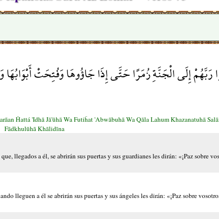
ْا رَبَّهُمْ إِلَى الْجَنَّةِ زُمَرًا حَتَّى إِذَا جَاؤُوهَا وَفُتِحَتْ أَبْوَابُهَا 
marāan Ĥattá 'Idhā Jā'ūhā Wa Futiĥat 'Abwābuhā Wa Qāla Lahum Khazanatuhā Sa
Fādkhulūhā Khālidīna
ue, llegados a él, se abrirán sus puertas y sus guardianes les dirán: «¡Paz sobre vo
do lleguen a él se abrirán sus puertas y sus ángeles les dirán: «¡Paz sobre vosotro