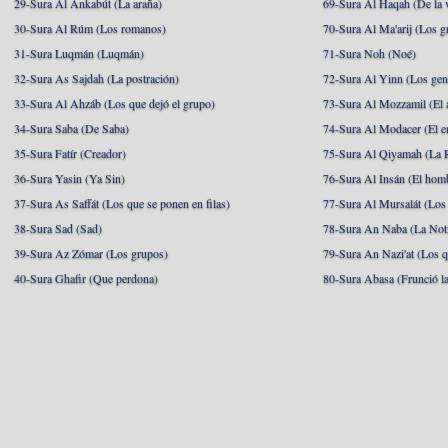
29-Sura Al Ankabút (La araña)
69-Sura Al Haqah (De la v
30-Sura Al Rúm (Los romanos)
70-Sura Al Ma'arij (Los g
31-Sura Luqmán (Luqmán)
71-Sura Noh (Noé)
32-Sura As Sajdah (La postración)
72-Sura Al Yinn (Los gen
33-Sura Al Ahzáb (Los que dejó el grupo)
73-Sura Al Mozzamil (El 
34-Sura Saba (De Saba)
74-Sura Al Modacer (El e
35-Sura Fatír (Creador)
75-Sura Al Qiyamah (La R
36-Sura Yasin (Ya Sin)
76-Sura Al Insán (El hom
37-Sura As Saffát (Los que se ponen en filas)
77-Sura Al Mursalát (Los
38-Sura Sad (Sad)
78-Sura An Naba (La Noti
39-Sura Az Zómar (Los grupos)
79-Sura An Nazi'at (Los q
40-Sura Ghafir (Que perdona)
80-Sura Abasa (Frunció la