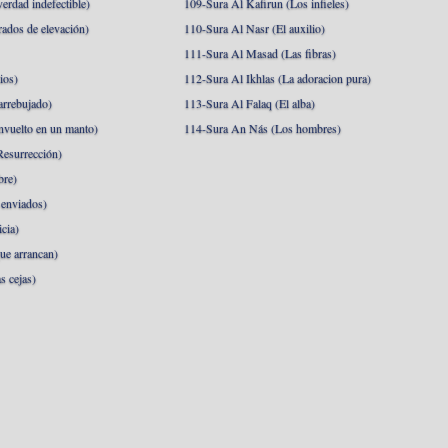
erdad indefectible)
109-Sura Al Kafirun (Los infieles)
rados de elevación)
110-Sura Al Nasr (El auxilio)
111-Sura Al Masad (Las fibras)
ios)
112-Sura Al Ikhlas (La adoracion pura)
arrebujado)
113-Sura Al Falaq (El alba)
nvuelto en un manto)
114-Sura An Nás (Los hombres)
esurrección)
bre)
 enviados)
cia)
ue arrancan)
s cejas)