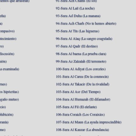
ientos que arrastran)
91-Sura Ach Chams (El sol)
)
92-Sura Al Lail (La noche)
lla)
93-Sura Ad Duha (La manana)
a)
94-Sura Ach Charh (No te hemos abierto)
ompasivo)
95-Sura At Tín (Las higueras)
tecimiento)
96-Sura Al Alaq (La sangre coagulada)
ro)
97-Sura Al Qadr (El destino)
discusión)
98-Sura Al baena (La prueba clara)
nión)
99-Sura Az Zalzalah (El terremoto)
a examinada)
100-Sura Al Adiyat (Los corceles)
101-Sura Al Carea (De la conmocin)
rnes)
102-Sura At Takacir (De la rivalidad)
s hipócritas)
103-Sura Al Asr (Del Tiempo)
ngaño mutuo)
104-Sura Al Humazah (El difamador)
cio)
105-Sura Al Fil (El elefante)
hibición)
106-Sura Coraich (Los Coraixíes)
ranía)
107-Sura Al Maun (La ayuda imprescindible)
amo)
108-Sura Al Kauzar (La abundancia)