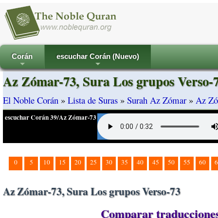
Corán
escuchar Corán (Nuevo)
+
+
Az Zómar-73, Sura Los grupos Verso-
El Noble Corán
»
Lista de Suras
»
Surah Az Zómar
»
Az Zó
escuchar Corán 39/Az Zómar-73
0
5
10
15
20
25
30
35
40
45
50
55
60
6
Az Zómar-73, Sura Los grupos Verso-73
Comparar traducciones