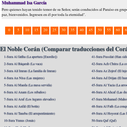
Muhammad Isa García
Pero quienes hayan tenido temor de su Señor, serán conducidos al Paraíso en grupos
paz, bienvenidos. Ingresen en él por toda la eternidad".
0
5
10
15
20
25
30
35
40
45
50
55
60
6
El Noble Corán (Comparar traducciones del Corá
1-Sura Al fatíha (La apertura [Exordio])
41-Sura Fussilat (Han sid
2-Sura Al Báqarah (La vaca)
42-Sura Ach Chúra (La co
3-Sura Alí Imran (La familia de Imran)
43-Sura Az Zojrof (El luj
4-Sura An Nísa (Las mujeres)
44-Sura Ad Dójan (El hu
5-Sura Al Maeda (La mesa servida)
45-Sura Al Yacia (La arrod
6-Sura Al Anam (Los rebaños)
46-Sura Al Ahcaf (Las du
7-Sura Al Araf (Los lugares elevados)
47-Sura Mohamed (Maho
8-Sura Al Anfál (El botín)
48-Sura Al Fath (La conqu
9-Sura At Taueba (El arrepentimiento)
49-Sura Al Hoyorat (Las h
10-Sura Yunus (Jonás)
50-Sura Qaf (Qaf)