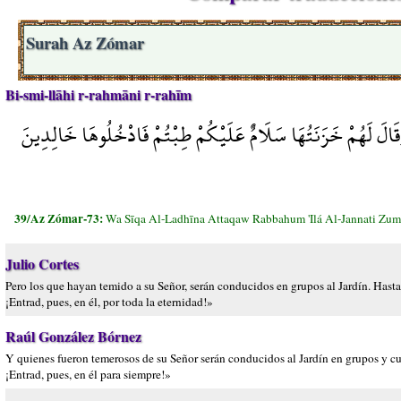
Surah Az Zómar
Bi-smi-llāhi r-rahmāni r-rahīm
وَقَالَ لَهُمْ خَزَنَتُهَا سَلَامٌ عَلَيْكُمْ طِبْتُمْ فَادْخُلُوهَا خَالِدِينَ
39/Az Zómar-73:
Wa Sīqa Al-Ladhīna Attaqaw Rabbahum 'Ilá Al-Jannati Zu
Julio Cortes
Pero los que hayan temido a su Señor, serán conducidos en grupos al Jardín. Hasta q
¡Entrad, pues, en él, por toda la eternidad!»
Raúl González Bórnez
Y quienes fueron temerosos de su Señor serán conducidos al Jardín en grupos y cuan
¡Entrad, pues, en él para siempre!»