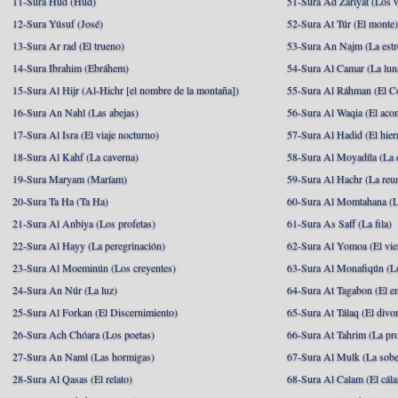
11-Sura Hud (Hud)
51-Sura Ad Zariyat (Los v
12-Sura Yúsuf (José)
52-Sura At Túr (El monte
13-Sura Ar rad (El trueno)
53-Sura An Najm (La estre
14-Sura Ibrahim (Ebráhem)
54-Sura Al Camar (La lun
15-Sura Al Hijr (Al-Hichr [el nombre de la montaña])
55-Sura Al Ráhman (El C
16-Sura An Nahl (Las abejas)
56-Sura Al Waqia (El acon
17-Sura Al Isra (El viaje nocturno)
57-Sura Al Hadid (El hier
18-Sura Al Kahf (La caverna)
58-Sura Al Moyadíla (La 
19-Sura Maryam (Maríam)
59-Sura Al Hachr (La reu
20-Sura Ta Ha (Ta Ha)
60-Sura Al Momtahana (L
21-Sura Al Anbiya (Los profetas)
61-Sura As Saff (La fila)
22-Sura Al Hayy (La peregrinación)
62-Sura Al Yomoa (El vie
23-Sura Al Moeminún (Los creyentes)
63-Sura Al Monafiqún (Lo
24-Sura An Núr (La luz)
64-Sura At Tagabon (El e
25-Sura Al Forkan (El Discernimiento)
65-Sura At Tálaq (El divor
26-Sura Ach Chóara (Los poetas)
66-Sura At Tahrim (La pro
27-Sura An Naml (Las hormigas)
67-Sura Al Mulk (La sobe
28-Sura Al Qasas (El relato)
68-Sura Al Calam (El cál