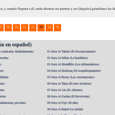
, y cuando lleguen a él, serán abiertas sus puertas y sus [ángeles] guardianes les d
73
5
70
70
71
72
74
75
n en español)
o explicadas detalladamente)
81-Sura At Takuér (El obscurecimiento)
nsulta)
82-Sura Al Infitar (La hendidura)
o)
83-Sura Al Mutaffifin (Los defraudadores)
mo)
84-Sura Al Enchicaq (El resquebrajamiento)
illada)
85-Sura Al Boruy (Las constelaciones)
nas)
86-Sura At Táriq (El astro nocturno)
ma)
87-Sura Al Ala (El Altísimo)
ista)
88-Sura Al Gachia (El Envolvente)
abitaciones privadas)
89-Sura Al Fayr (El alba)
90-Sura Al Balad (La ciudad)