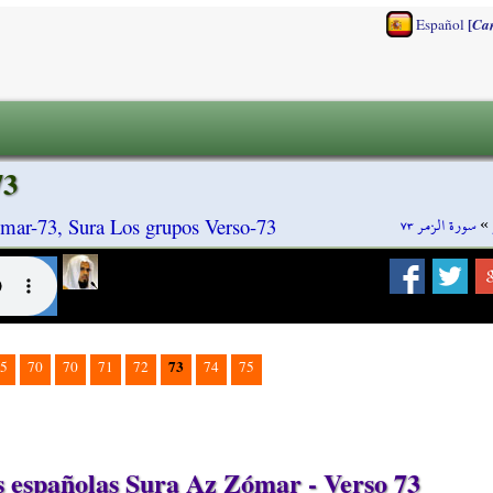
[
Español
Ca
73
سورة الزمر ٧٣
»
mar-73, Sura Los grupos Verso-73
73
5
70
70
71
72
74
75
 españolas Sura Az Zómar - Verso 73