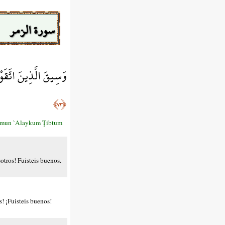
سورة الزمر
وَسِيقَ الَّذِينَ اتَّقَو
﴿٧٣﴾
lāmun `Alaykum Ţibtum
sotros! Fuisteis buenos.
s! ¡Fuisteis buenos!