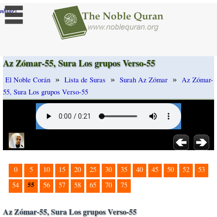
]
mbiar
Az Zómar-55, Sura Los grupos Verso-55
»
»
»
El Noble Corán
Lista de Suras
Surah Az Zómar
Az Zómar-
55, Sura Los grupos Verso-55
0
5
10
15
20
25
30
35
40
45
50
52
53
55
54
56
57
58
65
70
75
Az Zómar-55, Sura Los grupos Verso-55