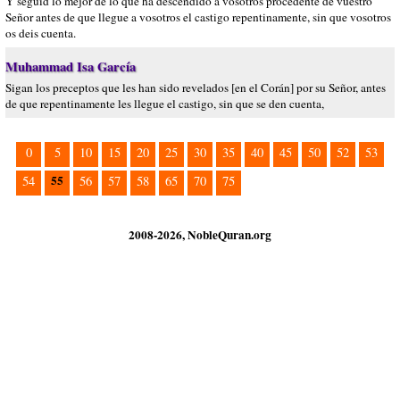
Y seguid lo mejor de lo que ha descendido a vosotros procedente de vuestro
Señor antes de que llegue a vosotros el castigo repentinamente, sin que vosotros
os deis cuenta.
Muhammad Isa García
Sigan los preceptos que les han sido revelados [en el Corán] por su Señor, antes
de que repentinamente les llegue el castigo, sin que se den cuenta,
0
5
10
15
20
25
30
35
40
45
50
52
53
55
54
56
57
58
65
70
75
2008-2026, NobleQuran.org