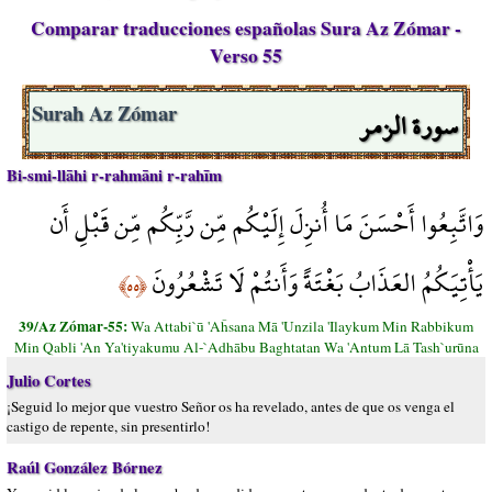
Comparar traducciones españolas Sura Az Zómar -
Verso 55
سورة الزمر
Surah Az Zómar
Bi-smi-llāhi r-rahmāni r-rahīm
وَاتَّبِعُوا أَحْسَنَ مَا أُنزِلَ إِلَيْكُم مِّن رَّبِّكُم مِّن قَبْلِ أَن
يَأْتِيَكُمُ العَذَابُ بَغْتَةً وَأَنتُمْ لَا تَشْعُرُونَ
﴿٥٥﴾
39/Az Zómar-55:
Wa Attabi`ū 'Aĥsana Mā 'Unzila 'Ilaykum Min Rabbikum
Min Qabli 'An Ya'tiyakumu Al-`Adhābu Baghtatan Wa 'Antum Lā Tash`urūna
Julio Cortes
¡Seguid lo mejor que vuestro Señor os ha revelado, antes de que os venga el
castigo de repente, sin presentirlo!
Raúl González Bórnez