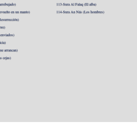
arrebujado)
113-Sura Al Falaq (El alba)
nvuelto en un manto)
114-Sura An Nás (Los hombres)
esurrección)
bre)
 enviados)
cia)
ue arrancan)
s cejas)