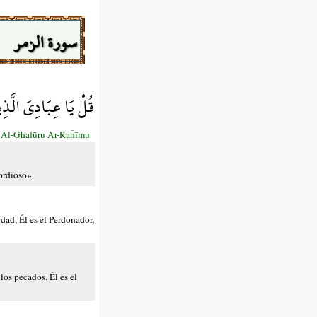
سورة الزمر
قُلْ يَا عِبَادِيَ الَّذِي
a Al-Ghafūru Ar-Raĥīmu
ordioso».
dad, Él es el Perdonador,
los pecados. Él es el