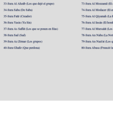
33-Sura Al Ahzáb (Los que dejó el grupo)
73-Sura Al Mozzamil (El 
34-Sura Saba (De Saba)
74-Sura Al Modacer (El e
35-Sura Fatír (Creador)
75-Sura Al Qiyamah (La R
36-Sura Yasin (Ya Sin)
76-Sura Al Insán (El hom
37-Sura As Saffát (Los que se ponen en filas)
77-Sura Al Mursalát (Los
38-Sura Sad (Sad)
78-Sura An Naba (La Noti
39-Sura Az Zómar (Los grupos)
79-Sura An Nazi'at (Los q
40-Sura Ghafir (Que perdona)
80-Sura Abasa (Frunció la