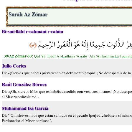
Surah Az Zómar
Bi-smi-llāhi r-rahmāni r-rahīm
غْفِرُ الذُّنُوبَ جَمِيعًا إِنَّهُ هُوَ الْغَفُورُ الرَّحِيمُ
﴿٥٣﴾
39/Az Zómar-53:
Qul Yā `Ibādī Al-Ladhīna 'Asrafū `Alá 'Anfusihim Lā Taqn
Julio Cortes
Di: «¡Siervos que habéis prevaricado en detrimento propio! ¡No desesperéis de la 
Raúl González Bórnez
Di: «¡Oh, siervos Míos que os habéis excedido con vosotros mismos! ¡No desesperé
el Misericordiosísimo.»
Muhammad Isa García
Di: "¡Oh, siervos míos que están sumidos en el pecado [perjudicándose a sí mismos
Perdonador, el Misericordioso".