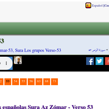
[
Español
Ca
53
سورة الزمر ٥٣
»
mar-53, Sura Los grupos Verso-53
53
2
54
55
56
63
68
73
 españolas Sura Az Zómar - Verso 53