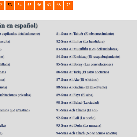
53
2
54
55
56
63
68
73
n en español)
o explicadas detalladamente)
81-Sura At Takuér (El obscurecimiento)
nsulta)
82-Sura Al Infitar (La hendidura)
o)
83-Sura Al Mutaffifin (Los defraudadores)
mo)
84-Sura Al Enchicaq (El resquebrajamiento)
illada)
85-Sura Al Boruy (Las constelaciones)
nas)
86-Sura At Táriq (El astro nocturno)
ma)
87-Sura Al Ala (El Altísimo)
ista)
88-Sura Al Gachia (El Envolvente)
abitaciones privadas)
89-Sura Al Fayr (El alba)
90-Sura Al Balad (La ciudad)
ientos que arrastran)
91-Sura Ach Chams (El sol)
)
92-Sura Al Lail (La noche)
lla)
93-Sura Ad Duha (La manana)
a)
94-Sura Ach Charh (No te hemos abierto)