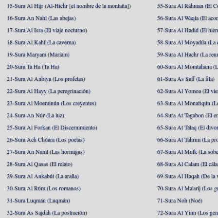
15-Sura Al Hijr (Al-Hichr [el nombre de la montaña])
55-Sura Al Ráhman (El C
16-Sura An Nahl (Las abejas)
56-Sura Al Waqia (El acon
17-Sura Al Isra (El viaje nocturno)
57-Sura Al Hadid (El hier
18-Sura Al Kahf (La caverna)
58-Sura Al Moyadíla (La 
19-Sura Maryam (Maríam)
59-Sura Al Hachr (La reu
20-Sura Ta Ha (Ta Ha)
60-Sura Al Momtahana (L
21-Sura Al Anbiya (Los profetas)
61-Sura As Saff (La fila)
22-Sura Al Hayy (La peregrinación)
62-Sura Al Yomoa (El vie
23-Sura Al Moeminún (Los creyentes)
63-Sura Al Monafiqún (Lo
24-Sura An Núr (La luz)
64-Sura At Tagabon (El e
25-Sura Al Forkan (El Discernimiento)
65-Sura At Tálaq (El divor
26-Sura Ach Chóara (Los poetas)
66-Sura At Tahrim (La pro
27-Sura An Naml (Las hormigas)
67-Sura Al Mulk (La sobe
28-Sura Al Qasas (El relato)
68-Sura Al Calam (El cál
29-Sura Al Ankabút (La araña)
69-Sura Al Haqah (De la v
30-Sura Al Rúm (Los romanos)
70-Sura Al Ma'arij (Los g
31-Sura Luqmán (Luqmán)
71-Sura Noh (Noé)
32-Sura As Sajdah (La postración)
72-Sura Al Yinn (Los gen