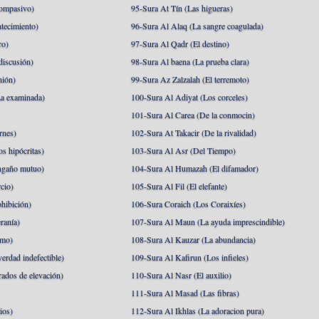
ompasivo)
95-Sura At Tín (Las higueras)
tecimiento)
96-Sura Al Alaq (La sangre coagulada)
ro)
97-Sura Al Qadr (El destino)
discusión)
98-Sura Al baena (La prueba clara)
nión)
99-Sura Az Zalzalah (El terremoto)
a examinada)
100-Sura Al Adiyat (Los corceles)
101-Sura Al Carea (De la conmocin)
rnes)
102-Sura At Takacir (De la rivalidad)
s hipócritas)
103-Sura Al Asr (Del Tiempo)
ngaño mutuo)
104-Sura Al Humazah (El difamador)
cio)
105-Sura Al Fil (El elefante)
hibición)
106-Sura Coraich (Los Coraixíes)
ranía)
107-Sura Al Maun (La ayuda imprescindible)
amo)
108-Sura Al Kauzar (La abundancia)
erdad indefectible)
109-Sura Al Kafirun (Los infieles)
rados de elevación)
110-Sura Al Nasr (El auxilio)
111-Sura Al Masad (Las fibras)
ios)
112-Sura Al Ikhlas (La adoracion pura)