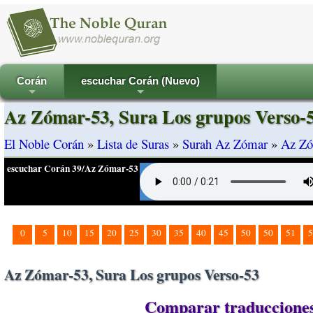
Corán
escuchar Corán (Nuevo)
+
+
Az Zómar-53, Sura Los grupos Verso-
El Noble Corán
»
Lista de Suras
»
Surah Az Zómar
»
Az Zó
escuchar Corán 39/Az Zómar-53
0
5
10
15
20
25
30
35
40
45
50
50
51
5
Az Zómar-53, Sura Los grupos Verso-53
Comparar traducciones