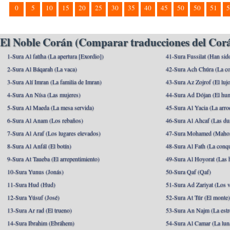
0
5
10
15
20
25
30
35
40
45
50
50
51
5
El Noble Corán (Comparar traducciones del Corá
1-Sura Al fatíha (La apertura [Exordio])
41-Sura Fussilat (Han sid
2-Sura Al Báqarah (La vaca)
42-Sura Ach Chúra (La co
3-Sura Alí Imran (La familia de Imran)
43-Sura Az Zojrof (El luj
4-Sura An Nísa (Las mujeres)
44-Sura Ad Dójan (El hu
5-Sura Al Maeda (La mesa servida)
45-Sura Al Yacia (La arrod
6-Sura Al Anam (Los rebaños)
46-Sura Al Ahcaf (Las du
7-Sura Al Araf (Los lugares elevados)
47-Sura Mohamed (Maho
8-Sura Al Anfál (El botín)
48-Sura Al Fath (La conqu
9-Sura At Taueba (El arrepentimiento)
49-Sura Al Hoyorat (Las h
10-Sura Yunus (Jonás)
50-Sura Qaf (Qaf)
11-Sura Hud (Hud)
51-Sura Ad Zariyat (Los v
12-Sura Yúsuf (José)
52-Sura At Túr (El monte
13-Sura Ar rad (El trueno)
53-Sura An Najm (La estre
14-Sura Ibrahim (Ebráhem)
54-Sura Al Camar (La lun