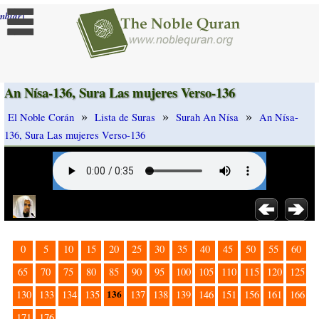
]
mbiar
An Nísa-136, Sura Las mujeres Verso-136
»
»
»
El Noble Corán
Lista de Suras
Surah An Nísa
An Nísa-
136, Sura Las mujeres Verso-136
0
5
10
15
20
25
30
35
40
45
50
55
60
65
70
75
80
85
90
95
100
105
110
115
120
125
136
130
133
134
135
137
138
139
146
151
156
161
166
171
176