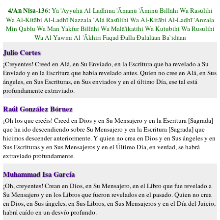
4/An Nísa-136:
Yā 'Ayyuhā Al-Ladhīna 'Āmanū 'Āminū Billāhi Wa Rasūlihi
Wa Al-Kitābi Al-Ladhī Nazzala `Alá Rasūlihi Wa Al-Kitābi Al-Ladhī 'Anzala
Min Qablu Wa Man Yakfur Billāhi Wa Malā'ikatihi Wa Kutubihi Wa Rusulihi
Wa Al-Yawmi Al-'Ākhiri Faqad Đalla Đalālāan Ba`īdāan
Julio Cortes
¡Creyentes! Creed en Alá, en Su Enviado, en la Escritura que ha revelado a Su
Enviado y en la Escritura que había revelado antes. Quien no cree en Alá, en Sus
ángeles, en Sus Escrituras, en Sus enviados y en el último Día, ese tal está
profundamente extraviado.
Raúl González Bórnez
¡Oh los que creéis! Creed en Dios y en Su Mensajero y en la Escritura [Sagrada]
que ha ido descendiendo sobre Su Mensajero y en la Escritura [Sagrada] que
hicimos descender anteriormente. Y quien no crea en Dios y en Sus ángeles y en
Sus Escrituras y en Sus Mensajeros y en el Último Día, en verdad, se habrá
extraviado profundamente.
Muhammad Isa García
¡Oh, creyentes! Crean en Dios, en Su Mensajero, en el Libro que fue revelado a
Su Mensajero y en los Libros que fueron revelados en el pasado. Quien no crea
en Dios, en Sus ángeles, en Sus Libros, en Sus Mensajeros y en el Día del Juicio,
habrá caído en un desvío profundo.