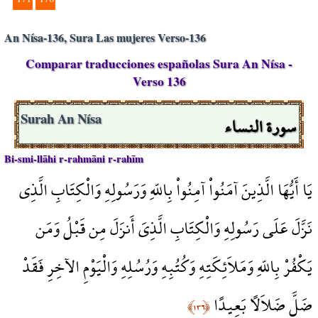
An Nísa-136, Sura Las mujeres Verso-136
Comparar traducciones españolas Sura An Nísa -
Verso 136
سورة النساء
Surah An Nísa
Bi-smi-llāhi r-rahmāni r-rahīm
يَا أَيُّهَا الَّذِينَ آمَنُواْ آمِنُواْ بِاللّهِ وَرَسُولِهِ وَالْكِتَابِ الَّذِي
نَزَّلَ عَلَى رَسُولِهِ وَالْكِتَابِ الَّذِيَ أَنزَلَ مِن قَبْلُ وَمَن
يَكْفُرْ بِاللّهِ وَمَلاَئِكَتِهِ وَكُتُبِهِ وَرُسُلِهِ وَالْيَوْمِ الآخِرِ فَقَدْ
ضَلَّ ضَلاَلاً بَعِيدًا
﴿١٣٦﴾