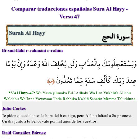
Comparar traducciones españolas Sura Al Hayy -
Verso 47
سورة الحج
Surah Al Hayy
Bi-smi-llāhi r-rahmāni r-rahīm
وَيَسْتَعْجِلُونَكَ بِالْعَذَابِ وَلَن يُخْلِفَ اللَّهُ وَعْدَهُ وَإِنَّ يَوْمًا
عِندَ رَبِّكَ كَأَلْفِ سَنَةٍ مِّمَّا تَعُدُّونَ
﴿٤٧﴾
22/Al Hayy-47:
Wa Yasta`jilūnaka Bil-`Adhābi Wa Lan Yukhlifa Allāhu
Wa`dahu Wa 'Inna Yawmāan `Inda Rabbika Ka'alfi Sanatin Mimmā Ta`uddūna
Julio Cortes
Te piden que adelantes la hora del b castigo, pero Alá no faltará a Su promesa.
Un día junto a tu Señor vale por mil años de los vuestros.
Raúl González Bórnez