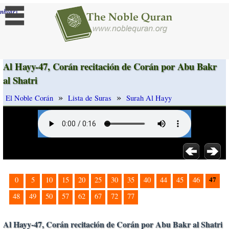
]
mbiar
Al Hayy-47, Corán recitación de Corán por Abu Bakr
al Shatri
»
»
El Noble Corán
Lista de Suras
Surah Al Hayy
47
0
5
10
15
20
25
30
35
40
44
45
46
48
49
50
57
62
67
72
77
Al Hayy-47, Corán recitación de Corán por Abu Bakr al Shatri