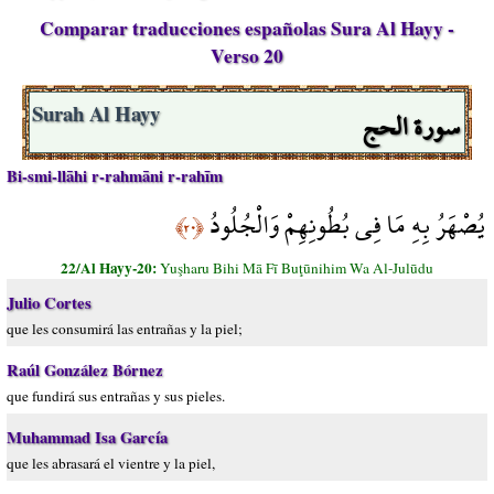
Comparar traducciones españolas Sura Al Hayy -
Verso 20
سورة الحج
Surah Al Hayy
Bi-smi-llāhi r-rahmāni r-rahīm
يُصْهَرُ بِهِ مَا فِي بُطُونِهِمْ وَالْجُلُودُ
﴿٢٠﴾
22/Al Hayy-20:
Yuşharu Bihi Mā Fī Buţūnihim Wa Al-Julūdu
Julio Cortes
que les consumirá las entrañas y la piel;
Raúl González Bórnez
que fundirá sus entrañas y sus pieles.
Muhammad Isa García
que les abrasará el vientre y la piel,