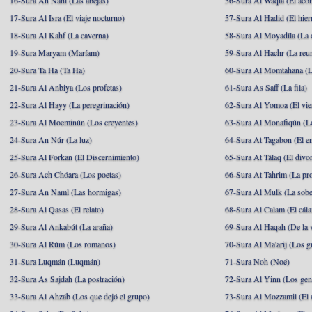
16-Sura An Nahl (Las abejas)
56-Sura Al Waqia (El acon
17-Sura Al Isra (El viaje nocturno)
57-Sura Al Hadid (El hier
18-Sura Al Kahf (La caverna)
58-Sura Al Moyadíla (La 
19-Sura Maryam (Maríam)
59-Sura Al Hachr (La reu
20-Sura Ta Ha (Ta Ha)
60-Sura Al Momtahana (L
21-Sura Al Anbiya (Los profetas)
61-Sura As Saff (La fila)
22-Sura Al Hayy (La peregrinación)
62-Sura Al Yomoa (El vie
23-Sura Al Moeminún (Los creyentes)
63-Sura Al Monafiqún (Lo
24-Sura An Núr (La luz)
64-Sura At Tagabon (El e
25-Sura Al Forkan (El Discernimiento)
65-Sura At Tálaq (El divor
26-Sura Ach Chóara (Los poetas)
66-Sura At Tahrim (La pro
27-Sura An Naml (Las hormigas)
67-Sura Al Mulk (La sobe
28-Sura Al Qasas (El relato)
68-Sura Al Calam (El cál
29-Sura Al Ankabút (La araña)
69-Sura Al Haqah (De la v
30-Sura Al Rúm (Los romanos)
70-Sura Al Ma'arij (Los g
31-Sura Luqmán (Luqmán)
71-Sura Noh (Noé)
32-Sura As Sajdah (La postración)
72-Sura Al Yinn (Los gen
33-Sura Al Ahzáb (Los que dejó el grupo)
73-Sura Al Mozzamil (El 