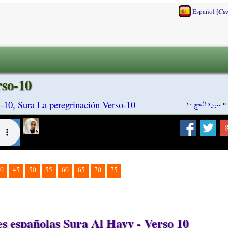
[
Español
Ca
rso-10
سورة الحج ١٠
»
-10, Sura La peregrinación Verso-10
0
45
50
55
60
65
70
75
 españolas Sura Al Hayy - Verso 10