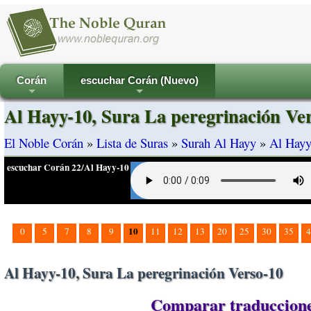
Corán
escuchar Corán (Nuevo)
+
+
Al Hayy-10, Sura La peregrinación Ve
El Noble Corán
»
Lista de Suras
»
Surah Al Hayy
»
Al Hayy
escuchar Corán 22/Al Hayy-10
10
0
5
7
8
9
11
12
13
20
25
30
35
4
Al Hayy-10, Sura La peregrinación Verso-10
Comparar traducciones