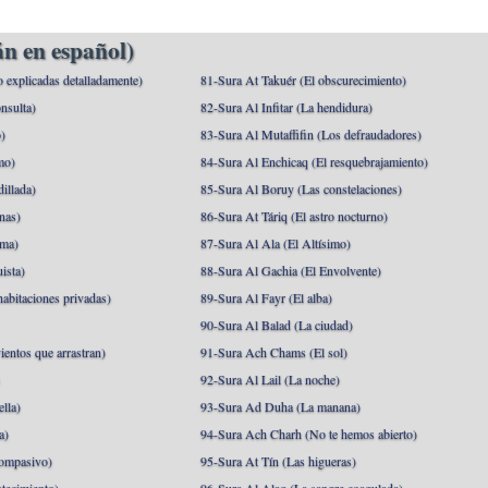
n en español)
o explicadas detalladamente)
81-Sura At Takuér (El obscurecimiento)
nsulta)
82-Sura Al Infitar (La hendidura)
o)
83-Sura Al Mutaffifin (Los defraudadores)
mo)
84-Sura Al Enchicaq (El resquebrajamiento)
illada)
85-Sura Al Boruy (Las constelaciones)
nas)
86-Sura At Táriq (El astro nocturno)
ma)
87-Sura Al Ala (El Altísimo)
ista)
88-Sura Al Gachia (El Envolvente)
abitaciones privadas)
89-Sura Al Fayr (El alba)
90-Sura Al Balad (La ciudad)
ientos que arrastran)
91-Sura Ach Chams (El sol)
)
92-Sura Al Lail (La noche)
lla)
93-Sura Ad Duha (La manana)
a)
94-Sura Ach Charh (No te hemos abierto)
ompasivo)
95-Sura At Tín (Las higueras)