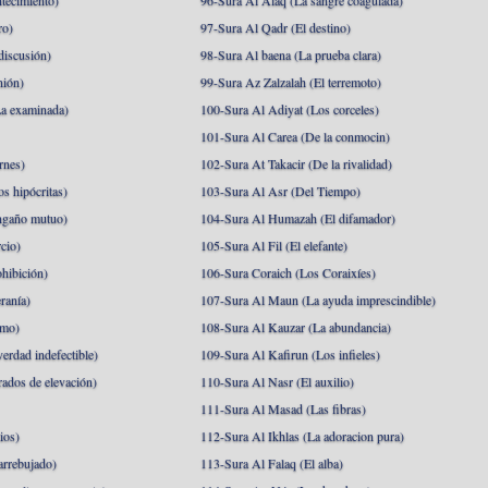
tecimiento)
96-Sura Al Alaq (La sangre coagulada)
ro)
97-Sura Al Qadr (El destino)
discusión)
98-Sura Al baena (La prueba clara)
nión)
99-Sura Az Zalzalah (El terremoto)
a examinada)
100-Sura Al Adiyat (Los corceles)
101-Sura Al Carea (De la conmocin)
rnes)
102-Sura At Takacir (De la rivalidad)
s hipócritas)
103-Sura Al Asr (Del Tiempo)
ngaño mutuo)
104-Sura Al Humazah (El difamador)
cio)
105-Sura Al Fil (El elefante)
hibición)
106-Sura Coraich (Los Coraixíes)
ranía)
107-Sura Al Maun (La ayuda imprescindible)
amo)
108-Sura Al Kauzar (La abundancia)
erdad indefectible)
109-Sura Al Kafirun (Los infieles)
rados de elevación)
110-Sura Al Nasr (El auxilio)
111-Sura Al Masad (Las fibras)
ios)
112-Sura Al Ikhlas (La adoracion pura)
arrebujado)
113-Sura Al Falaq (El alba)