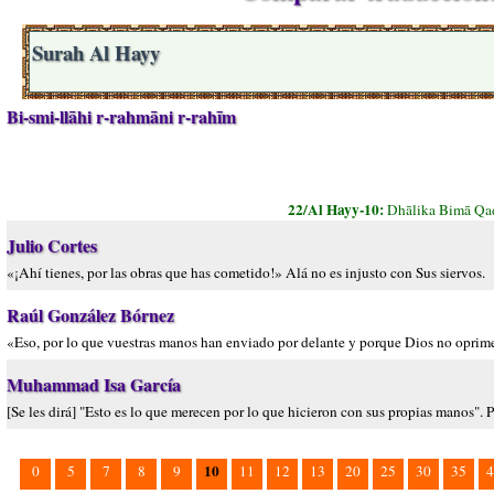
Surah Al Hayy
Bi-smi-llāhi r-rahmāni r-rahīm
22/Al Hayy-10:
Dhālika Bimā Qad
Julio Cortes
«¡Ahí tienes, por las obras que has cometido!» Alá no es injusto con Sus siervos.
Raúl González Bórnez
«Eso, por lo que vuestras manos han enviado por delante y porque Dios no oprime
Muhammad Isa García
[Se les dirá] "Esto es lo que merecen por lo que hicieron con sus propias manos". 
10
0
5
7
8
9
11
12
13
20
25
30
35
4