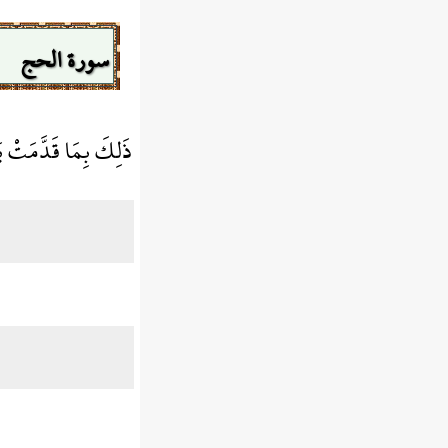
سورة الحج
ذَلِكَ بِمَا قَدَّمَتْ يَدَ