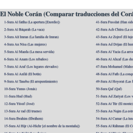
El Noble Corán (Comparar traducciones del Corá
1-Sura Al fatíha (La apertura [Exordio])
41-Sura Fussilat (Han sid
2-Sura Al Báqarah (La vaca)
42-Sura Ach Chúra (La co
3-Sura Alí Imran (La familia de Imran)
43-Sura Az Zojrof (El luj
4-Sura An Nísa (Las mujeres)
44-Sura Ad Dójan (El hu
5-Sura Al Maeda (La mesa servida)
45-Sura Al Yacia (La arrod
6-Sura Al Anam (Los rebaños)
46-Sura Al Ahcaf (Las du
7-Sura Al Araf (Los lugares elevados)
47-Sura Mohamed (Maho
8-Sura Al Anfál (El botín)
48-Sura Al Fath (La conqu
9-Sura At Taueba (El arrepentimiento)
49-Sura Al Hoyorat (Las h
10-Sura Yunus (Jonás)
50-Sura Qaf (Qaf)
11-Sura Hud (Hud)
51-Sura Ad Zariyat (Los v
12-Sura Yúsuf (José)
52-Sura At Túr (El monte
13-Sura Ar rad (El trueno)
53-Sura An Najm (La estre
14-Sura Ibrahim (Ebráhem)
54-Sura Al Camar (La lun
15-Sura Al Hijr (Al-Hichr [el nombre de la montaña])
55-Sura Al Ráhman (El C