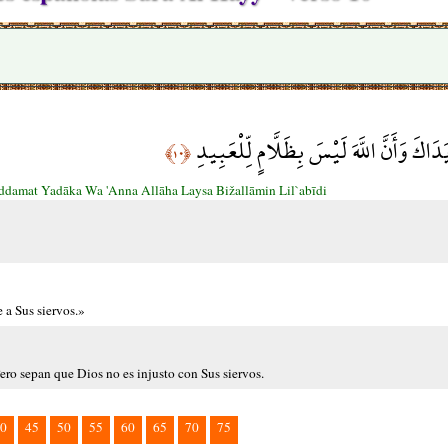
اكَ وَأَنَّ اللَّهَ لَيْسَ بِظَلَّامٍ لِّلْعَبِيدِ
﴿١٠﴾
damat Yadāka Wa 'Anna Allāha Laysa Bižallāmin Lil`abīdi
 a Sus siervos.»
Pero sepan que Dios no es injusto con Sus siervos.
0
45
50
55
60
65
70
75