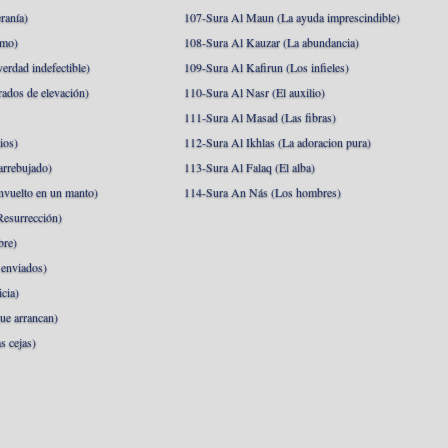
ranía)
107-Sura Al Maun (La ayuda imprescindible)
amo)
108-Sura Al Kauzar (La abundancia)
erdad indefectible)
109-Sura Al Kafirun (Los infieles)
rados de elevación)
110-Sura Al Nasr (El auxilio)
111-Sura Al Masad (Las fibras)
ios)
112-Sura Al Ikhlas (La adoracion pura)
arrebujado)
113-Sura Al Falaq (El alba)
nvuelto en un manto)
114-Sura An Nás (Los hombres)
esurrección)
bre)
 enviados)
cia)
ue arrancan)
s cejas)