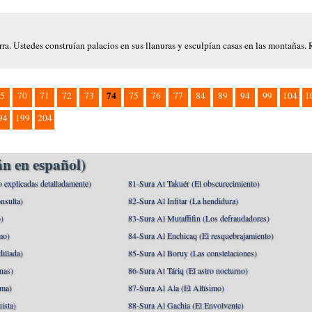
rra. Ustedes construían palacios en sus llanuras y esculpían casas en las montañas. 
74
5
70
71
72
73
75
76
77
84
89
94
99
104
1
94
199
204
n en español)
o explicadas detalladamente)
81-Sura At Takuér (El obscurecimiento)
nsulta)
82-Sura Al Infitar (La hendidura)
o)
83-Sura Al Mutaffifin (Los defraudadores)
mo)
84-Sura Al Enchicaq (El resquebrajamiento)
illada)
85-Sura Al Boruy (Las constelaciones)
nas)
86-Sura At Táriq (El astro nocturno)
ma)
87-Sura Al Ala (El Altísimo)
ista)
88-Sura Al Gachia (El Envolvente)