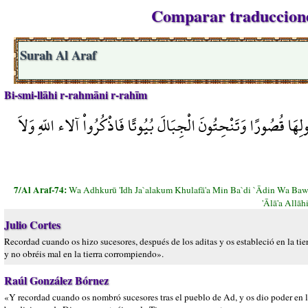
Comparar traducciones
Surah Al Araf
Bi-smi-llāhi r-rahmāni r-rahīm
هَا قُصُورًا وَتَنْحِتُونَ الْجِبَالَ بُيُوتًا فَاذْكُرُواْ آلاء اللّهِ وَلاَ
7/Al Araf-74:
Wa Adhkurū 'Idh Ja`alakum Khulafā'a Min Ba`di `Ādin Wa Baw
'Ālā'a Allā
Julio Cortes
Recordad cuando os hizo sucesores, después de los aditas y os estableció en la tier
y no obréis mal en la tierra corrompiendo».
Raúl González Bórnez
«Y recordad cuando os nombró sucesores tras el pueblo de Ad, y os dio poder en la 