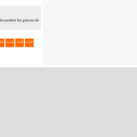
Recuerden las gracias de
09
114
119
124