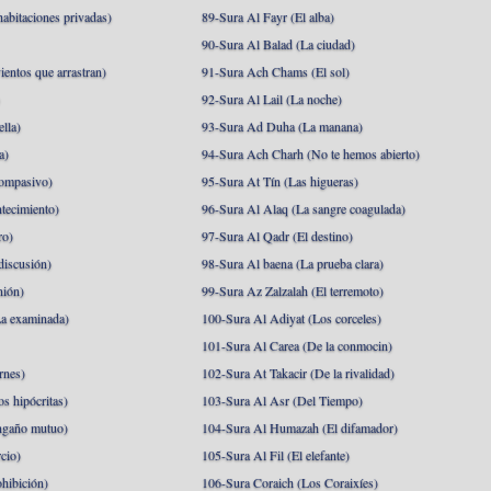
abitaciones privadas)
89-Sura Al Fayr (El alba)
90-Sura Al Balad (La ciudad)
ientos que arrastran)
91-Sura Ach Chams (El sol)
)
92-Sura Al Lail (La noche)
lla)
93-Sura Ad Duha (La manana)
a)
94-Sura Ach Charh (No te hemos abierto)
ompasivo)
95-Sura At Tín (Las higueras)
tecimiento)
96-Sura Al Alaq (La sangre coagulada)
ro)
97-Sura Al Qadr (El destino)
discusión)
98-Sura Al baena (La prueba clara)
nión)
99-Sura Az Zalzalah (El terremoto)
a examinada)
100-Sura Al Adiyat (Los corceles)
101-Sura Al Carea (De la conmocin)
rnes)
102-Sura At Takacir (De la rivalidad)
s hipócritas)
103-Sura Al Asr (Del Tiempo)
ngaño mutuo)
104-Sura Al Humazah (El difamador)
cio)
105-Sura Al Fil (El elefante)
hibición)
106-Sura Coraich (Los Coraixíes)