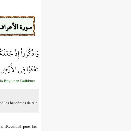
سورة الأعراف
وَاذْكُرُواْ إِذْ جَعَلَك
تَعْثَوْا فِي الأَرْضِ
āla Buyūtāan Fādhkurū
dad los beneficios de Alá
s.» «Recordad, pues, las