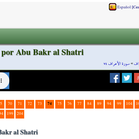
[
Español
Ca
 por Abu Bakr al Shatri
سورة الأعراف ٧٤
»
اف
74
5
70
71
72
73
75
76
77
84
89
94
99
104
1
94
199
204
akr al Shatri