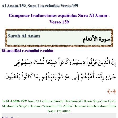
Al Anam-159, Sura Los rebaños Verso-159
Comparar traducciones españolas Sura Al Anam -
Verso 159
سورة الأنعام
Surah Al Anam
Bi-smi-llāhi r-rahmāni r-rahīm
إِنَّ الَّذِينَ فَرَّقُواْ دِينَهُمْ وَكَانُواْ شِيَعًا لَّسْتَ مِنْهُمْ فِي
شَيْءٍ إِنَّمَا أَمْرُهُمْ إِلَى اللّهِ ثُمَّ يُنَبِّئُهُم بِمَا كَانُواْ يَفْعَلُونَ
﴿١٥٩﴾
6/Al Anam-159:
'Inna Al-Ladhīna Farraqū Dīnahum Wa Kānū Shiya`āan Lasta
Minhum Fī Shay'in 'Innamā 'Amruhum 'Ilá Allāhi Thumma Yunabbi'uhum Bimā
Kānū Yaf`alūna