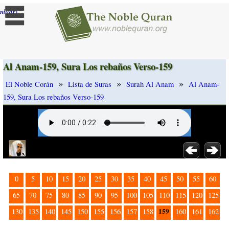
]
mbiar
Al Anam-159, Sura Los rebaños Verso-159
»
»
»
El Noble Corán
Lista de Suras
Surah Al Anam
Al Anam-
159, Sura Los rebaños Verso-159
0
5
10
15
20
25
30
35
40
45
50
55
60
65
70
75
80
85
90
95
100
105
110
115
120
125
159
130
135
140
145
150
155
156
157
158
160
161
162