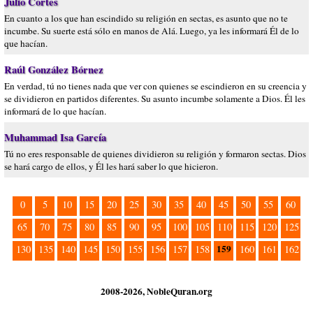
Julio Cortes
En cuanto a los que han escindido su religión en sectas, es asunto que no te
incumbe. Su suerte está sólo en manos de Alá. Luego, ya les informará Él de lo
que hacían.
Raúl González Bórnez
En verdad, tú no tienes nada que ver con quienes se escindieron en su creencia y
se dividieron en partidos diferentes. Su asunto incumbe solamente a Dios. Él les
informará de lo que hacían.
Muhammad Isa García
Tú no eres responsable de quienes dividieron su religión y formaron sectas. Dios
se hará cargo de ellos, y Él les hará saber lo que hicieron.
0
5
10
15
20
25
30
35
40
45
50
55
60
65
70
75
80
85
90
95
100
105
110
115
120
125
159
130
135
140
145
150
155
156
157
158
160
161
162
2008-2026, NobleQuran.org