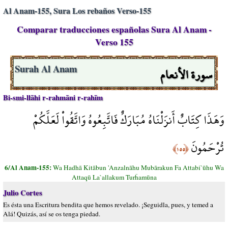
Al Anam-155, Sura Los rebaños Verso-155
Comparar traducciones españolas Sura Al Anam -
Verso 155
سورة الأنعام
Surah Al Anam
Bi-smi-llāhi r-rahmāni r-rahīm
وَهَذَا كِتَابٌ أَنزَلْنَاهُ مُبَارَكٌ فَاتَّبِعُوهُ وَاتَّقُواْ لَعَلَّكُمْ
تُرْحَمُونَ
﴿١٥٥﴾
6/Al Anam-155:
Wa Hadhā Kitābun 'Anzalnāhu Mubārakun Fa Attabi`ūhu Wa
Attaqū La`allakum Turĥamūna
Julio Cortes
Es ésta una Escritura bendita que hemos revelado. ¡Seguidla, pues, y temed a
Alá! Quizás, así se os tenga piedad.