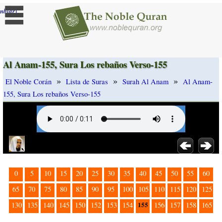
]
mbiar
Al Anam-155, Sura Los rebaños Verso-155
»
»
»
El Noble Corán
Lista de Suras
Surah Al Anam
Al Anam-
155, Sura Los rebaños Verso-155
0
5
10
15
20
25
30
35
40
45
50
55
60
65
70
75
80
85
90
95
100
105
110
115
120
125
155
130
135
140
145
150
152
153
154
156
157
158
165