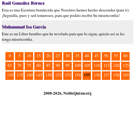
Raúl González Bórnez
Esta es una Escritura bendecida que Nosotros hemos hecho descender (para ti).
¡Seguidla, pues y sed temerosos, para que podáis recibir Su misericordia!
Muhammad Isa García
Este es un Libro bendito que he revelado para que lo sigan, quizás así se les
tenga misericordia.
0
5
10
15
20
25
30
35
40
45
50
55
60
65
70
75
80
85
90
95
100
105
110
115
120
125
155
130
135
140
145
150
152
153
154
156
157
158
165
2008-2026, NobleQuran.org