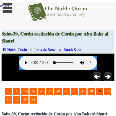
]
mbiar
Saba-39, Corán recitación de Corán por Abu Bakr al
Shatri
»
»
El Noble Corán
Lista de Suras
Surah Saba
39
0
5
10
15
20
25
30
35
36
37
38
40
41
42
49
54
Saba-39, Corán recitación de Corán por Abu Bakr al Shatri