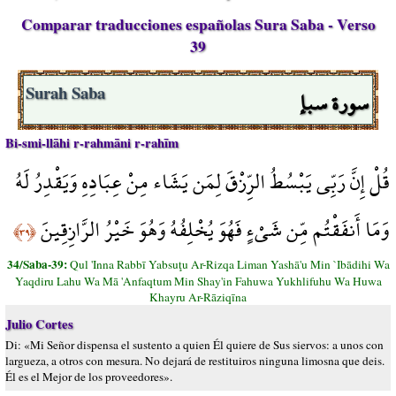
Comparar traducciones españolas Sura Saba - Verso
39
سورة سبإ
Surah Saba
Bi-smi-llāhi r-rahmāni r-rahīm
قُلْ إِنَّ رَبِّي يَبْسُطُ الرِّزْقَ لِمَن يَشَاء مِنْ عِبَادِهِ وَيَقْدِرُ لَهُ
وَمَا أَنفَقْتُم مِّن شَيْءٍ فَهُوَ يُخْلِفُهُ وَهُوَ خَيْرُ الرَّازِقِينَ
﴿٣٩﴾
34/Saba-39:
Qul 'Inna Rabbī Yabsuţu Ar-Rizqa Liman Yashā'u Min `Ibādihi Wa
Yaqdiru Lahu Wa Mā 'Anfaqtum Min Shay'in Fahuwa Yukhlifuhu Wa Huwa
Khayru Ar-Rāziqīna
Julio Cortes
Di: «Mi Señor dispensa el sustento a quien Él quiere de Sus siervos: a unos con
largueza, a otros con mesura. No dejará de restituiros ninguna limosna que deis.
Él es el Mejor de los proveedores».