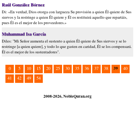
Raúl González Bórnez
Di: «En verdad, Dios otorga con largueza Su provisión a quien Él quiere de Sus
siervos y la restringe a quien Él quiere y Él os restituirá aquello que repartáis,
pues Él es el mejor de los proveedores.»
Muhammad Isa García
Diles: "Mi Señor aumenta el sustento a quien Él quiere de Sus siervos y se lo
restringe [a quien quiere], y todo lo que gasten en caridad, Él se los compensará.
Él es el mejor de los sustentadores".
39
0
5
10
15
20
25
30
35
36
37
38
40
41
42
49
54
2008-2026, NobleQuran.org