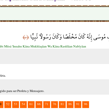
 مُوسَى إِنَّهُ كَانَ مُخْلَصًا وَكَانَ رَسُولًا نَّبِيًّا
﴿٥١﴾
ābi Mūsá 'Innahu Kāna Mukhlaşāan Wa Kāna Rasūlāan Nabīyāan
feta.
gido para ser Profeta y Mensajero.
1
52
53
54
61
66
71
76
81
86
91
96