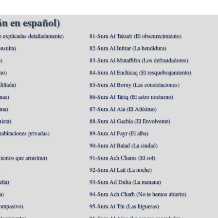
n en español)
o explicadas detalladamente)
81-Sura At Takuér (El obscurecimiento)
nsulta)
82-Sura Al Infitar (La hendidura)
o)
83-Sura Al Mutaffifin (Los defraudadores)
mo)
84-Sura Al Enchicaq (El resquebrajamiento)
illada)
85-Sura Al Boruy (Las constelaciones)
nas)
86-Sura At Táriq (El astro nocturno)
ma)
87-Sura Al Ala (El Altísimo)
ista)
88-Sura Al Gachia (El Envolvente)
abitaciones privadas)
89-Sura Al Fayr (El alba)
90-Sura Al Balad (La ciudad)
ientos que arrastran)
91-Sura Ach Chams (El sol)
)
92-Sura Al Lail (La noche)
lla)
93-Sura Ad Duha (La manana)
a)
94-Sura Ach Charh (No te hemos abierto)
ompasivo)
95-Sura At Tín (Las higueras)