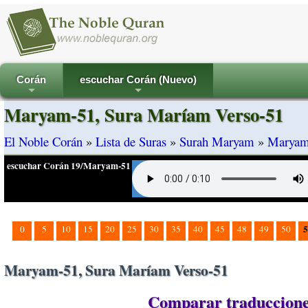
Corán
escuchar Corán (Nuevo)
+
+
Maryam-51, Sura Maríam Verso-51
El Noble Corán
»
Lista de Suras
»
Surah Maryam
»
Maryam
escuchar Corán 19/Maryam-51
5
0
5
10
15
20
25
30
35
40
45
48
49
50
Maryam-51, Sura Maríam Verso-51
Comparar traduccione