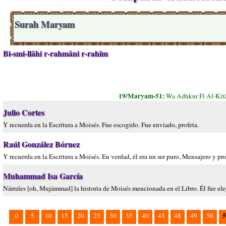
Surah Maryam
Bi-smi-llāhi r-rahmāni r-rahīm
19/Maryam-51:
Wa Adhkur Fī Al-Kit
Julio Cortes
Y recuerda en la Escritura a Moisés. Fue escogido. Fue enviado, profeta.
Raúl González Bórnez
Y recuerda en la Escritura a Moisés. En verdad, él era un ser puro, Mensajero y pro
Muhammad Isa García
Nárrales [oh, Mujámmad] la historia de Moisés mencionada en el Libro. Él fue ele
5
0
5
10
15
20
25
30
35
40
45
48
49
50