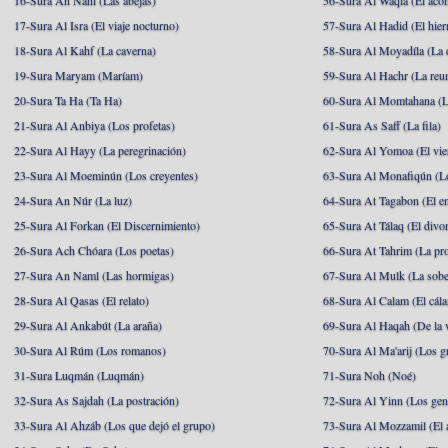
16-Sura An Nahl (Las abejas)
56-Sura Al Waqia (El acon
17-Sura Al Isra (El viaje nocturno)
57-Sura Al Hadid (El hier
18-Sura Al Kahf (La caverna)
58-Sura Al Moyadíla (La 
19-Sura Maryam (Maríam)
59-Sura Al Hachr (La reu
20-Sura Ta Ha (Ta Ha)
60-Sura Al Momtahana (L
21-Sura Al Anbiya (Los profetas)
61-Sura As Saff (La fila)
22-Sura Al Hayy (La peregrinación)
62-Sura Al Yomoa (El vie
23-Sura Al Moeminún (Los creyentes)
63-Sura Al Monafiqún (Lo
24-Sura An Núr (La luz)
64-Sura At Tagabon (El e
25-Sura Al Forkan (El Discernimiento)
65-Sura At Tálaq (El divor
26-Sura Ach Chóara (Los poetas)
66-Sura At Tahrim (La pro
27-Sura An Naml (Las hormigas)
67-Sura Al Mulk (La sobe
28-Sura Al Qasas (El relato)
68-Sura Al Calam (El cál
29-Sura Al Ankabút (La araña)
69-Sura Al Haqah (De la v
30-Sura Al Rúm (Los romanos)
70-Sura Al Ma'arij (Los g
31-Sura Luqmán (Luqmán)
71-Sura Noh (Noé)
32-Sura As Sajdah (La postración)
72-Sura Al Yinn (Los gen
33-Sura Al Ahzáb (Los que dejó el grupo)
73-Sura Al Mozzamil (El 