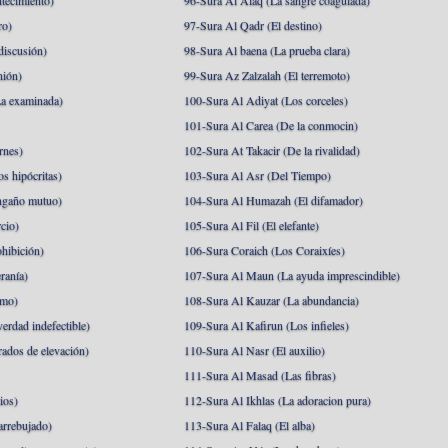
tecimiento)
96-Sura Al Alaq (La sangre coagulada)
ro)
97-Sura Al Qadr (El destino)
discusión)
98-Sura Al baena (La prueba clara)
nión)
99-Sura Az Zalzalah (El terremoto)
a examinada)
100-Sura Al Adiyat (Los corceles)
101-Sura Al Carea (De la conmocin)
rnes)
102-Sura At Takacir (De la rivalidad)
s hipócritas)
103-Sura Al Asr (Del Tiempo)
ngaño mutuo)
104-Sura Al Humazah (El difamador)
cio)
105-Sura Al Fil (El elefante)
hibición)
106-Sura Coraich (Los Coraixíes)
ranía)
107-Sura Al Maun (La ayuda imprescindible)
amo)
108-Sura Al Kauzar (La abundancia)
erdad indefectible)
109-Sura Al Kafirun (Los infieles)
rados de elevación)
110-Sura Al Nasr (El auxilio)
111-Sura Al Masad (Las fibras)
ios)
112-Sura Al Ikhlas (La adoracion pura)
arrebujado)
113-Sura Al Falaq (El alba)