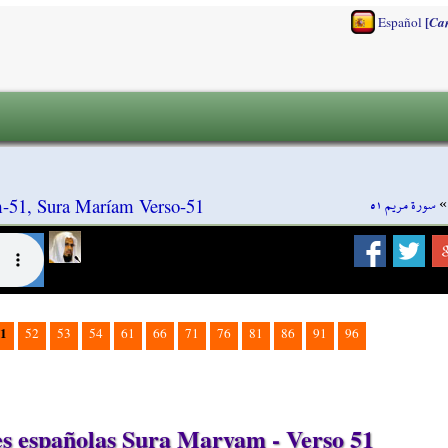
[
Español
Ca
سورة مريم ٥١
-51, Sura Maríam Verso-51
1
52
53
54
61
66
71
76
81
86
91
96
s españolas Sura Maryam - Verso 51