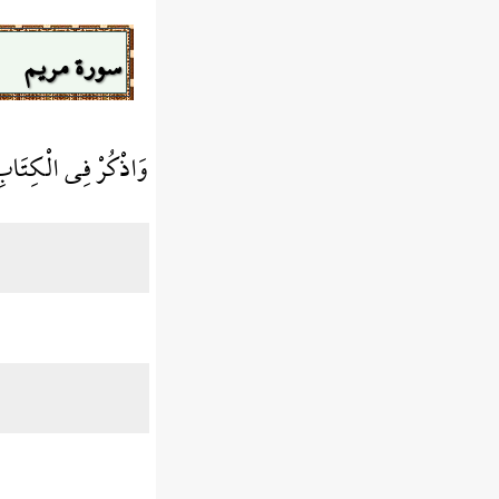
سورة مريم
وَاذْكُرْ فِي الْكِتَابِ