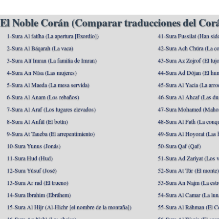
El Noble Corán (Comparar traducciones del Corá
1-Sura Al fatíha (La apertura [Exordio])
41-Sura Fussilat (Han sid
2-Sura Al Báqarah (La vaca)
42-Sura Ach Chúra (La co
3-Sura Alí Imran (La familia de Imran)
43-Sura Az Zojrof (El luj
4-Sura An Nísa (Las mujeres)
44-Sura Ad Dójan (El hu
5-Sura Al Maeda (La mesa servida)
45-Sura Al Yacia (La arrod
6-Sura Al Anam (Los rebaños)
46-Sura Al Ahcaf (Las du
7-Sura Al Araf (Los lugares elevados)
47-Sura Mohamed (Maho
8-Sura Al Anfál (El botín)
48-Sura Al Fath (La conqu
9-Sura At Taueba (El arrepentimiento)
49-Sura Al Hoyorat (Las h
10-Sura Yunus (Jonás)
50-Sura Qaf (Qaf)
11-Sura Hud (Hud)
51-Sura Ad Zariyat (Los v
12-Sura Yúsuf (José)
52-Sura At Túr (El monte
13-Sura Ar rad (El trueno)
53-Sura An Najm (La estre
14-Sura Ibrahim (Ebráhem)
54-Sura Al Camar (La lun
15-Sura Al Hijr (Al-Hichr [el nombre de la montaña])
55-Sura Al Ráhman (El C