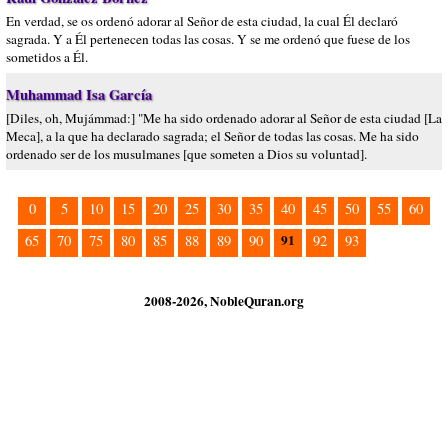
En verdad, se os ordenó adorar al Señor de esta ciudad, la cual Él declaró
sagrada. Y a Él pertenecen todas las cosas. Y se me ordenó que fuese de los
sometidos a Él.
Muhammad Isa García
[Diles, oh, Mujámmad:] "Me ha sido ordenado adorar al Señor de esta ciudad [La
Meca], a la que ha declarado sagrada; el Señor de todas las cosas. Me ha sido
ordenado ser de los musulmanes [que someten a Dios su voluntad].
0
5
10
15
20
25
30
35
40
45
50
55
60
91
65
70
75
80
85
88
89
90
92
93
2008-2026, NobleQuran.org