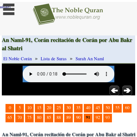
]
mbiar
An Naml-91, Corán recitación de Corán por Abu Bakr
al Shatri
»
»
El Noble Corán
Lista de Suras
Surah An Naml
0
5
10
15
20
25
30
35
40
45
50
55
60
91
65
70
75
80
85
88
89
90
92
93
An Naml-91, Corán recitación de Corán por Abu Bakr al Shatri