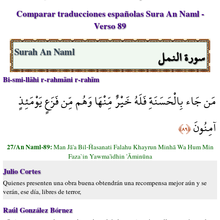
Comparar traducciones españolas Sura An Naml -
Verso 89
سورة النمل
Surah An Naml
Bi-smi-llāhi r-rahmāni r-rahīm
مَن جَاء بِالْحَسَنَةِ فَلَهُ خَيْرٌ مِّنْهَا وَهُم مِّن فَزَعٍ يَوْمَئِذٍ
آمِنُونَ
﴿٨٩﴾
27/An Naml-89:
Man Jā'a Bil-Ĥasanati Falahu Khayrun Minhā Wa Hum Min
Faza`in Yawma'idhin 'Āminūna
Julio Cortes
Quienes presenten una obra buena obtendrán una recompensa mejor aún y se
verán, ese día, libres de terror,
Raúl González Bórnez