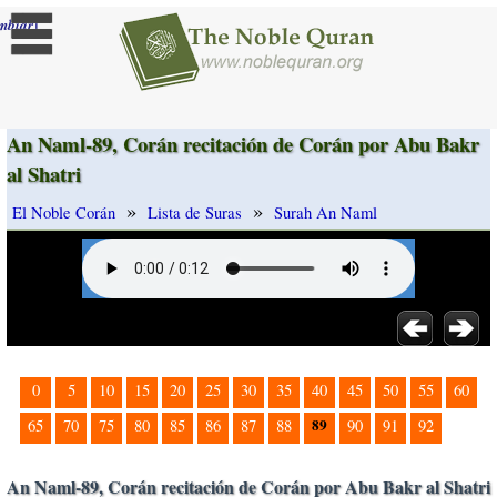
]
mbiar
An Naml-89, Corán recitación de Corán por Abu Bakr
al Shatri
»
»
El Noble Corán
Lista de Suras
Surah An Naml
0
5
10
15
20
25
30
35
40
45
50
55
60
89
65
70
75
80
85
86
87
88
90
91
92
An Naml-89, Corán recitación de Corán por Abu Bakr al Shatri