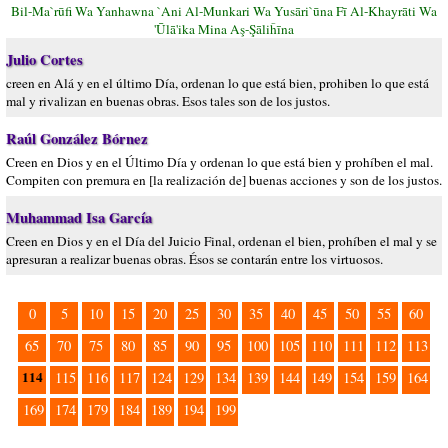
Bil-Ma`rūfi Wa Yanhawna `Ani Al-Munkari Wa Yusāri`ūna Fī Al-Khayrāti Wa
'Ūlā'ika Mina Aş-Şāliĥīna
Julio Cortes
creen en Alá y en el último Día, ordenan lo que está bien, prohiben lo que está
mal y rivalizan en buenas obras. Esos tales son de los justos.
Raúl González Bórnez
Creen en Dios y en el Último Día y ordenan lo que está bien y prohíben el mal.
Compiten con premura en [la realización de] buenas acciones y son de los justos.
Muhammad Isa García
Creen en Dios y en el Día del Juicio Final, ordenan el bien, prohíben el mal y se
apresuran a realizar buenas obras. Ésos se contarán entre los virtuosos.
0
5
10
15
20
25
30
35
40
45
50
55
60
65
70
75
80
85
90
95
100
105
110
111
112
113
114
115
116
117
124
129
134
139
144
149
154
159
164
169
174
179
184
189
194
199