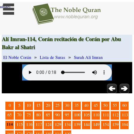
]
mbiar
Alí Imran-114, Corán recitación de Corán por Abu
Bakr al Shatri
»
»
El Noble Corán
Lista de Suras
Surah Alí Imran
0
5
10
15
20
25
30
35
40
45
50
55
60
65
70
75
80
85
90
95
100
105
110
111
112
113
114
115
116
117
124
129
134
139
144
149
154
159
164
169
174
179
184
189
194
199