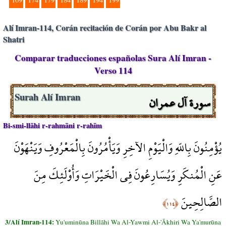
Alí Imran-114, Corán recitación de Corán por Abu Bakr al
Shatri
Comparar traducciones españolas Sura Alí Imran -
Verso 114
سورة آل عمران
Surah Alí Imran
Bi-smi-llāhi r-rahmāni r-rahīm
يُؤْمِنُونَ بِاللّهِ وَالْيَوْمِ الآخِرِ وَيَأْمُرُونَ بِالْمَعْرُوفِ وَيَنْهَوْنَ
عَنِ الْمُنكَرِ وَيُسَارِعُونَ فِي الْخَيْرَاتِ وَأُوْلَئِكَ مِنَ
الصَّالِحِينَ
﴿١١٤﴾
3/Alí Imran-114:
Yu'uminūna Billāhi Wa Al-Yawmi Al-'Ākhiri Wa Ya'murūna