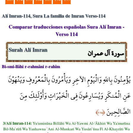
Alí Imran-114, Sura La familia de Imran Verso-114
Comparar traducciones españolas Sura Alí Imran -
Verso 114
سورة آل عمران
Surah Alí Imran
Bi-smi-llāhi r-rahmāni r-rahīm
يُؤْمِنُونَ بِاللّهِ وَالْيَوْمِ الآخِرِ وَيَأْمُرُونَ بِالْمَعْرُوفِ وَيَنْهَوْنَ
عَنِ الْمُنكَرِ وَيُسَارِعُونَ فِي الْخَيْرَاتِ وَأُوْلَئِكَ مِنَ
الصَّالِحِينَ
﴿١١٤﴾
3/Alí Imran-114:
Yu'uminūna Billāhi Wa Al-Yawmi Al-'Ākhiri Wa Ya'murūna
Bil-Ma`rūfi Wa Yanhawna `Ani Al-Munkari Wa Yusāri`ūna Fī Al-Khayrāti Wa