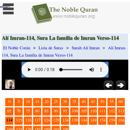
]
mbiar
Alí Imran-114, Sura La familia de Imran Verso-114
»
»
»
El Noble Corán
Lista de Suras
Surah Alí Imran
Alí Imran-
114, Sura La familia de Imran Verso-114
0
5
10
15
20
25
30
35
40
45
50
55
60
65
70
75
80
85
90
95
100
105
110
111
112
113
114
115
116
117
124
129
134
139
144
149
154
159
164
169
174
179
184
189
194
199