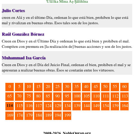
'Ūlā'ika Mina Aş-Şāliĥīna
Julio Cortes
creen en Alá y en el último Día, ordenan lo que está bien, prohiben lo que está
mal y rivalizan en buenas obras. Esos tales son de los justos.
Raúl González Bórnez
Creen en Dios y en el Último Día y ordenan lo que está bien y prohíben el mal.
Compiten con premura en [la realización de] buenas acciones y son de los justos.
Muhammad Isa García
Creen en Dios y en el Día del Juicio Final, ordenan el bien, prohíben el mal y se
apresuran a realizar buenas obras. Ésos se contarán entre los virtuosos.
0
5
10
15
20
25
30
35
40
45
50
55
60
65
70
75
80
85
90
95
100
105
110
111
112
113
114
115
116
117
124
129
134
139
144
149
154
159
164
169
174
179
184
189
194
199
2008-2026, NobleQuran.org