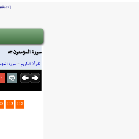
]
mbiar
سورة المؤمنون ٨٣
سورة المؤم
»
القرآن الكريم
08
113
118