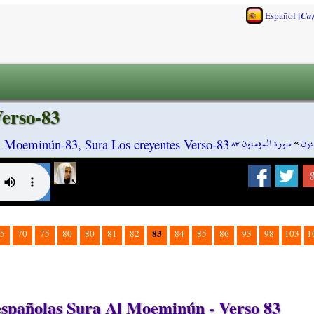
[
Español
Ca
erso-83
سورة المؤمنون ٨٣
»
نون
 Moeminún-83, Sura Los creyentes Verso-83
83
5
70
75
80
80
81
82
84
85
86
93
98
103
1
spañolas Sura Al Moeminún - Verso 83