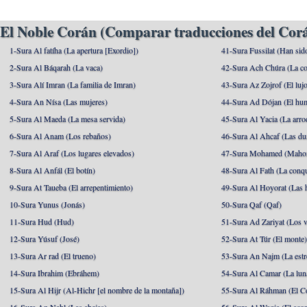
El Noble Corán (Comparar traducciones del Corá
1-Sura Al fatíha (La apertura [Exordio])
41-Sura Fussilat (Han sid
2-Sura Al Báqarah (La vaca)
42-Sura Ach Chúra (La co
3-Sura Alí Imran (La familia de Imran)
43-Sura Az Zojrof (El luj
4-Sura An Nísa (Las mujeres)
44-Sura Ad Dójan (El hu
5-Sura Al Maeda (La mesa servida)
45-Sura Al Yacia (La arrod
6-Sura Al Anam (Los rebaños)
46-Sura Al Ahcaf (Las du
7-Sura Al Araf (Los lugares elevados)
47-Sura Mohamed (Maho
8-Sura Al Anfál (El botín)
48-Sura Al Fath (La conqu
9-Sura At Taueba (El arrepentimiento)
49-Sura Al Hoyorat (Las h
10-Sura Yunus (Jonás)
50-Sura Qaf (Qaf)
11-Sura Hud (Hud)
51-Sura Ad Zariyat (Los v
12-Sura Yúsuf (José)
52-Sura At Túr (El monte
13-Sura Ar rad (El trueno)
53-Sura An Najm (La estre
14-Sura Ibrahim (Ebráhem)
54-Sura Al Camar (La lun
15-Sura Al Hijr (Al-Hichr [el nombre de la montaña])
55-Sura Al Ráhman (El C