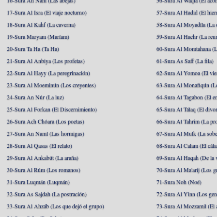
16-Sura An Nahl (Las abejas)
56-Sura Al Waqia (El acon
17-Sura Al Isra (El viaje nocturno)
57-Sura Al Hadid (El hier
18-Sura Al Kahf (La caverna)
58-Sura Al Moyadíla (La 
19-Sura Maryam (Maríam)
59-Sura Al Hachr (La reu
20-Sura Ta Ha (Ta Ha)
60-Sura Al Momtahana (L
21-Sura Al Anbiya (Los profetas)
61-Sura As Saff (La fila)
22-Sura Al Hayy (La peregrinación)
62-Sura Al Yomoa (El vie
23-Sura Al Moeminún (Los creyentes)
63-Sura Al Monafiqún (Lo
24-Sura An Núr (La luz)
64-Sura At Tagabon (El e
25-Sura Al Forkan (El Discernimiento)
65-Sura At Tálaq (El divor
26-Sura Ach Chóara (Los poetas)
66-Sura At Tahrim (La pro
27-Sura An Naml (Las hormigas)
67-Sura Al Mulk (La sobe
28-Sura Al Qasas (El relato)
68-Sura Al Calam (El cál
29-Sura Al Ankabút (La araña)
69-Sura Al Haqah (De la v
30-Sura Al Rúm (Los romanos)
70-Sura Al Ma'arij (Los g
31-Sura Luqmán (Luqmán)
71-Sura Noh (Noé)
32-Sura As Sajdah (La postración)
72-Sura Al Yinn (Los gen
33-Sura Al Ahzáb (Los que dejó el grupo)
73-Sura Al Mozzamil (El 