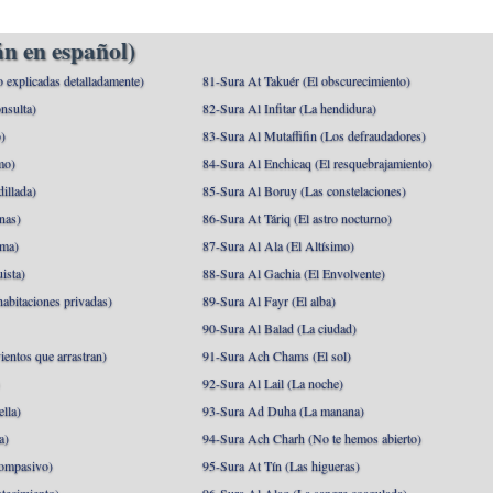
n en español)
o explicadas detalladamente)
81-Sura At Takuér (El obscurecimiento)
nsulta)
82-Sura Al Infitar (La hendidura)
o)
83-Sura Al Mutaffifin (Los defraudadores)
mo)
84-Sura Al Enchicaq (El resquebrajamiento)
illada)
85-Sura Al Boruy (Las constelaciones)
nas)
86-Sura At Táriq (El astro nocturno)
ma)
87-Sura Al Ala (El Altísimo)
ista)
88-Sura Al Gachia (El Envolvente)
abitaciones privadas)
89-Sura Al Fayr (El alba)
90-Sura Al Balad (La ciudad)
ientos que arrastran)
91-Sura Ach Chams (El sol)
)
92-Sura Al Lail (La noche)
lla)
93-Sura Ad Duha (La manana)
a)
94-Sura Ach Charh (No te hemos abierto)
ompasivo)
95-Sura At Tín (Las higueras)