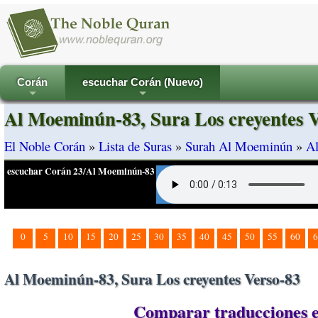
Corán
escuchar Corán (Nuevo)
+
+
Al Moeminún-83, Sura Los creyentes V
El Noble Corán
»
Lista de Suras
»
Surah Al Moeminún
»
Al
escuchar Corán 23/Al Moeminún-83
0
5
10
15
20
25
30
35
40
45
50
55
60
6
Al Moeminún-83, Sura Los creyentes Verso-83
Comparar traducciones e