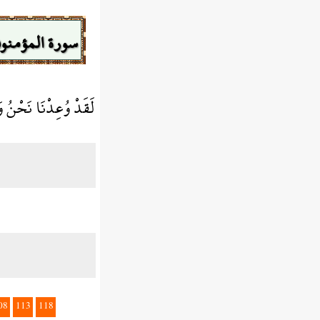
سورة المؤمنو
لَقَدْ وُعِدْنَا نَحْنُ وَ
08
113
118