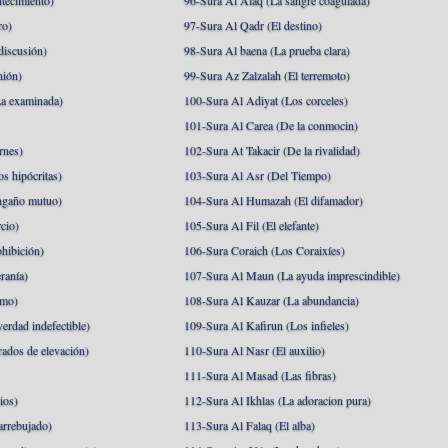
tecimiento)
96-Sura Al Alaq (La sangre coagulada)
ro)
97-Sura Al Qadr (El destino)
discusión)
98-Sura Al baena (La prueba clara)
nión)
99-Sura Az Zalzalah (El terremoto)
a examinada)
100-Sura Al Adiyat (Los corceles)
101-Sura Al Carea (De la conmocin)
rnes)
102-Sura At Takacir (De la rivalidad)
s hipócritas)
103-Sura Al Asr (Del Tiempo)
ngaño mutuo)
104-Sura Al Humazah (El difamador)
cio)
105-Sura Al Fil (El elefante)
hibición)
106-Sura Coraich (Los Coraixíes)
ranía)
107-Sura Al Maun (La ayuda imprescindible)
amo)
108-Sura Al Kauzar (La abundancia)
erdad indefectible)
109-Sura Al Kafirun (Los infieles)
rados de elevación)
110-Sura Al Nasr (El auxilio)
111-Sura Al Masad (Las fibras)
ios)
112-Sura Al Ikhlas (La adoracion pura)
arrebujado)
113-Sura Al Falaq (El alba)