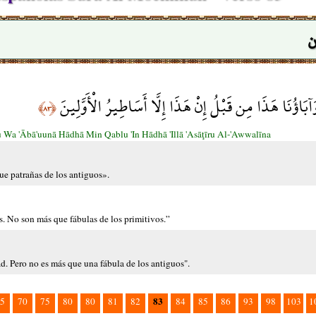
ن
آبَاؤُنَا هَذَا مِن قَبْلُ إِنْ هَذَا إِلَّا أَسَاطِيرُ الْأَوَّلِينَ
﴿٨٣﴾
Wa 'Ābā'uunā Hādhā Min Qablu 'In Hādhā 'Illā 'Asāţīru Al-'Awwalīna
ue patrañas de los antiguos».
s. No son más que fábulas de los primitivos.”
d. Pero no es más que una fábula de los antiguos".
83
5
70
75
80
80
81
82
84
85
86
93
98
103
1