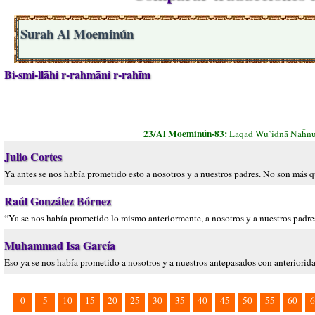
Surah Al Moeminún
Bi-smi-llāhi r-rahmāni r-rahīm
23/Al Moeminún-83:
Laqad Wu`idnā Naĥnu 
Julio Cortes
Ya antes se nos había prometido esto a nosotros y a nuestros padres. No son más q
Raúl González Bórnez
“Ya se nos había prometido lo mismo anteriormente, a nosotros y a nuestros padre
Muhammad Isa García
Eso ya se nos había prometido a nosotros y a nuestros antepasados con anteriorida
0
5
10
15
20
25
30
35
40
45
50
55
60
6