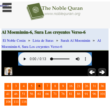
]
mbiar
Al Moeminún-6, Sura Los creyentes Verso-6
»
»
»
El Noble Corán
Lista de Suras
Surah Al Moeminún
Al
Moeminún-6, Sura Los creyentes Verso-6
6
0
3
4
5
7
8
9
16
21
26
31
36
41
46
51
56
61
66
71
76
81
86
91
96
101
106
111
116