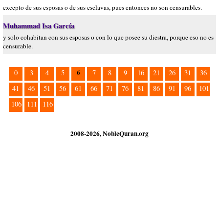
excepto de sus esposas o de sus esclavas, pues entonces no son censurables.
Muhammad Isa García
y solo cohabitan con sus esposas o con lo que posee su diestra, porque eso no es
censurable.
6
0
3
4
5
7
8
9
16
21
26
31
36
41
46
51
56
61
66
71
76
81
86
91
96
101
106
111
116
2008-2026, NobleQuran.org