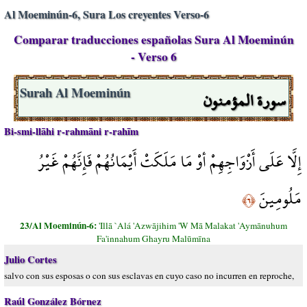
Al Moeminún-6, Sura Los creyentes Verso-6
Comparar traducciones españolas Sura Al Moeminún
- Verso 6
سورة المؤمنون
Surah Al Moeminún
Bi-smi-llāhi r-rahmāni r-rahīm
إِلَّا عَلَى أَزْوَاجِهِمْ أوْ مَا مَلَكَتْ أَيْمَانُهُمْ فَإِنَّهُمْ غَيْرُ
مَلُومِينَ
﴿٦﴾
23/Al Moeminún-6:
'Illā `Alá 'Azwājihim 'W Mā Malakat 'Aymānuhum
Fa'innahum Ghayru Malūmīna
Julio Cortes
salvo con sus esposas o con sus esclavas en cuyo caso no incurren en reproche,
Raúl González Bórnez