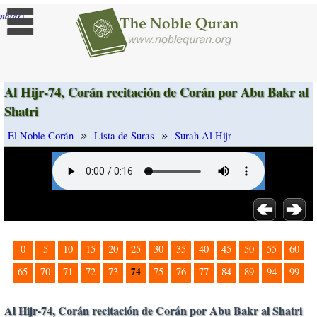
]
mbiar
Al Hijr-74, Corán recitación de Corán por Abu Bakr al
Shatri
»
»
El Noble Corán
Lista de Suras
Surah Al Hijr
0
5
10
15
20
25
30
35
40
45
50
55
60
74
65
70
71
72
73
75
76
77
84
89
94
99
Al Hijr-74, Corán recitación de Corán por Abu Bakr al Shatri