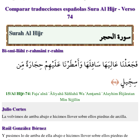
Comparar traducciones españolas Sura Al Hijr - Verso
74
سورة الحجر
Surah Al Hijr
Bi-smi-llāhi r-rahmāni r-rahīm
فَجَعَلْنَا عَالِيَهَا سَافِلَهَا وَأَمْطَرْنَا عَلَيْهِمْ حِجَارَةً مِّن
سِجِّيلٍ
﴿٧٤﴾
15/Al Hijr-74:
Faja`alnā `Āliyahā Sāfilahā Wa 'Amţarnā `Alayhim Ĥijāratan
Min Sijjīlin
Julio Cortes
La volvimos de arriba abajo e hicimos llover sobre ellos piedras de arcilla.
Raúl González Bórnez
Y pusimos lo de arriba de ella abajo e hicimos llover sobre ellos piedras de