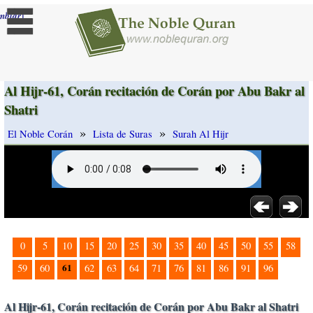
]
mbiar
Al Hijr-61, Corán recitación de Corán por Abu Bakr al
Shatri
»
»
El Noble Corán
Lista de Suras
Surah Al Hijr
0
5
10
15
20
25
30
35
40
45
50
55
58
61
59
60
62
63
64
71
76
81
86
91
96
Al Hijr-61, Corán recitación de Corán por Abu Bakr al Shatri