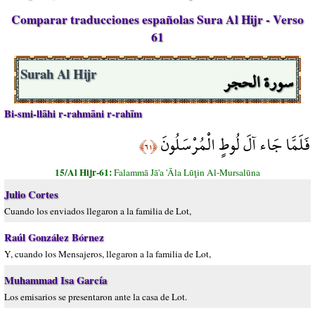
Comparar traducciones españolas Sura Al Hijr - Verso
61
سورة الحجر
Surah Al Hijr
Bi-smi-llāhi r-rahmāni r-rahīm
فَلَمَّا جَاء آلَ لُوطٍ الْمُرْسَلُونَ
﴿٦١﴾
15/Al Hijr-61:
Falammā Jā'a 'Āla Lūţin Al-Mursalūna
Julio Cortes
Cuando los enviados llegaron a la familia de Lot,
Raúl González Bórnez
Y, cuando los Mensajeros, llegaron a la familia de Lot,
Muhammad Isa García
Los emisarios se presentaron ante la casa de Lot.