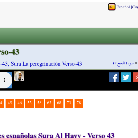
[
Español
Ca
rso-43
سورة الحج ٤٣
»
-43, Sura La peregrinación Verso-43
4
45
46
53
58
63
68
73
78
 españolas Sura Al Hayy - Verso 43