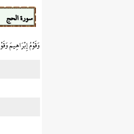
سورة الحج
وَقَوْمُ إِبْرَاهِيمَ وَقَو