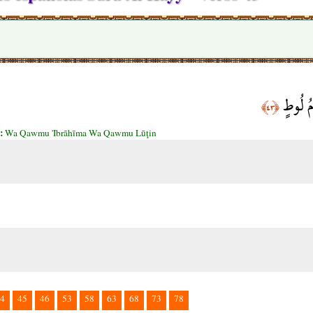
ْمُ لُوطٍ
﴿٤٣﴾
3:
Wa Qawmu 'Ibrāhīma Wa Qawmu Lūţin
4
45
46
53
58
63
68
73
78