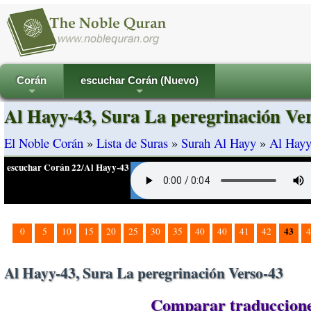
Corán
escuchar Corán (Nuevo)
+
+
Al Hayy-43, Sura La peregrinación Ve
El Noble Corán
»
Lista de Suras
»
Surah Al Hayy
»
Al Hayy
escuchar Corán 22/Al Hayy-43
43
0
5
10
15
20
25
30
35
40
40
41
42
4
Al Hayy-43, Sura La peregrinación Verso-43
Comparar traducciones