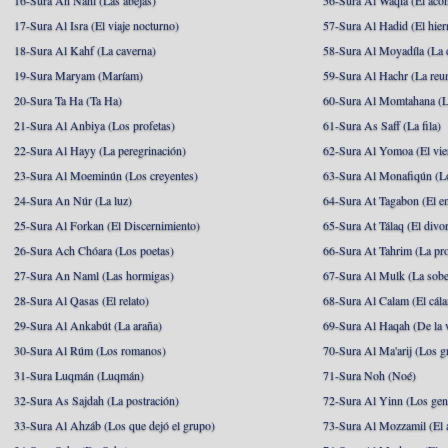
16-Sura An Nahl (Las abejas)
56-Sura Al Waqia (El acon
17-Sura Al Isra (El viaje nocturno)
57-Sura Al Hadid (El hier
18-Sura Al Kahf (La caverna)
58-Sura Al Moyadíla (La 
19-Sura Maryam (Maríam)
59-Sura Al Hachr (La reu
20-Sura Ta Ha (Ta Ha)
60-Sura Al Momtahana (L
21-Sura Al Anbiya (Los profetas)
61-Sura As Saff (La fila)
22-Sura Al Hayy (La peregrinación)
62-Sura Al Yomoa (El vie
23-Sura Al Moeminún (Los creyentes)
63-Sura Al Monafiqún (Lo
24-Sura An Núr (La luz)
64-Sura At Tagabon (El e
25-Sura Al Forkan (El Discernimiento)
65-Sura At Tálaq (El divor
26-Sura Ach Chóara (Los poetas)
66-Sura At Tahrim (La pro
27-Sura An Naml (Las hormigas)
67-Sura Al Mulk (La sobe
28-Sura Al Qasas (El relato)
68-Sura Al Calam (El cál
29-Sura Al Ankabút (La araña)
69-Sura Al Haqah (De la v
30-Sura Al Rúm (Los romanos)
70-Sura Al Ma'arij (Los g
31-Sura Luqmán (Luqmán)
71-Sura Noh (Noé)
32-Sura As Sajdah (La postración)
72-Sura Al Yinn (Los gen
33-Sura Al Ahzáb (Los que dejó el grupo)
73-Sura Al Mozzamil (El 