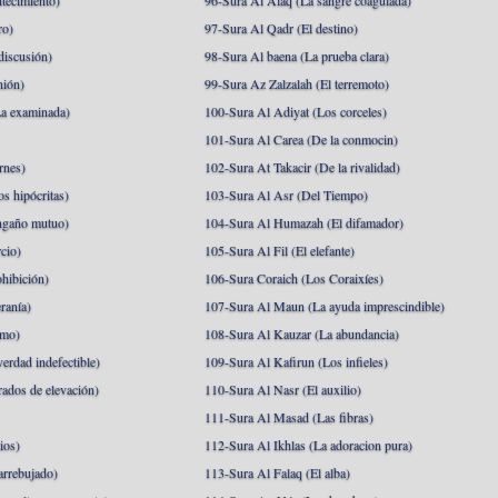
tecimiento)
96-Sura Al Alaq (La sangre coagulada)
ro)
97-Sura Al Qadr (El destino)
discusión)
98-Sura Al baena (La prueba clara)
nión)
99-Sura Az Zalzalah (El terremoto)
a examinada)
100-Sura Al Adiyat (Los corceles)
101-Sura Al Carea (De la conmocin)
rnes)
102-Sura At Takacir (De la rivalidad)
s hipócritas)
103-Sura Al Asr (Del Tiempo)
ngaño mutuo)
104-Sura Al Humazah (El difamador)
cio)
105-Sura Al Fil (El elefante)
hibición)
106-Sura Coraich (Los Coraixíes)
ranía)
107-Sura Al Maun (La ayuda imprescindible)
amo)
108-Sura Al Kauzar (La abundancia)
erdad indefectible)
109-Sura Al Kafirun (Los infieles)
rados de elevación)
110-Sura Al Nasr (El auxilio)
111-Sura Al Masad (Las fibras)
ios)
112-Sura Al Ikhlas (La adoracion pura)
arrebujado)
113-Sura Al Falaq (El alba)