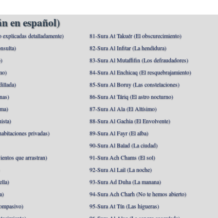
n en español)
o explicadas detalladamente)
81-Sura At Takuér (El obscurecimiento)
nsulta)
82-Sura Al Infitar (La hendidura)
o)
83-Sura Al Mutaffifin (Los defraudadores)
mo)
84-Sura Al Enchicaq (El resquebrajamiento)
illada)
85-Sura Al Boruy (Las constelaciones)
nas)
86-Sura At Táriq (El astro nocturno)
ma)
87-Sura Al Ala (El Altísimo)
ista)
88-Sura Al Gachia (El Envolvente)
abitaciones privadas)
89-Sura Al Fayr (El alba)
90-Sura Al Balad (La ciudad)
ientos que arrastran)
91-Sura Ach Chams (El sol)
)
92-Sura Al Lail (La noche)
lla)
93-Sura Ad Duha (La manana)
a)
94-Sura Ach Charh (No te hemos abierto)
ompasivo)
95-Sura At Tín (Las higueras)