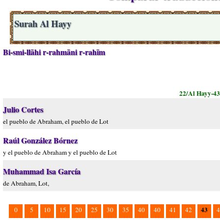
Surah Al Hayy
Bi-smi-llāhi r-rahmāni r-rahīm
22/Al Hayy-4
Julio Cortes
el pueblo de Abraham, el pueblo de Lot
Raúl González Bórnez
y el pueblo de Abraham y el pueblo de Lot
Muhammad Isa García
de Abraham, Lot,
43
0
5
10
15
20
25
30
35
40
40
41
42
4