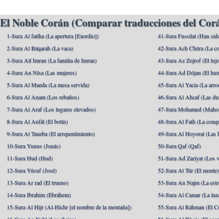
El Noble Corán (Comparar traducciones del Corá
1-Sura Al fatíha (La apertura [Exordio])
41-Sura Fussilat (Han sid
2-Sura Al Báqarah (La vaca)
42-Sura Ach Chúra (La co
3-Sura Alí Imran (La familia de Imran)
43-Sura Az Zojrof (El luj
4-Sura An Nísa (Las mujeres)
44-Sura Ad Dójan (El hu
5-Sura Al Maeda (La mesa servida)
45-Sura Al Yacia (La arrod
6-Sura Al Anam (Los rebaños)
46-Sura Al Ahcaf (Las du
7-Sura Al Araf (Los lugares elevados)
47-Sura Mohamed (Maho
8-Sura Al Anfál (El botín)
48-Sura Al Fath (La conqu
9-Sura At Taueba (El arrepentimiento)
49-Sura Al Hoyorat (Las h
10-Sura Yunus (Jonás)
50-Sura Qaf (Qaf)
11-Sura Hud (Hud)
51-Sura Ad Zariyat (Los v
12-Sura Yúsuf (José)
52-Sura At Túr (El monte
13-Sura Ar rad (El trueno)
53-Sura An Najm (La estre
14-Sura Ibrahim (Ebráhem)
54-Sura Al Camar (La lun
15-Sura Al Hijr (Al-Hichr [el nombre de la montaña])
55-Sura Al Ráhman (El C