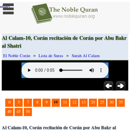
]
mbiar
Al Calam-10, Corán recitación de Corán por Abu Bakr
al Shatri
»
»
El Noble Corán
Lista de Suras
Surah Al Calam
10
0
5
7
8
9
11
12
13
20
25
30
35
40
45
50
Al Calam-10, Corán recitación de Corán por Abu Bakr al