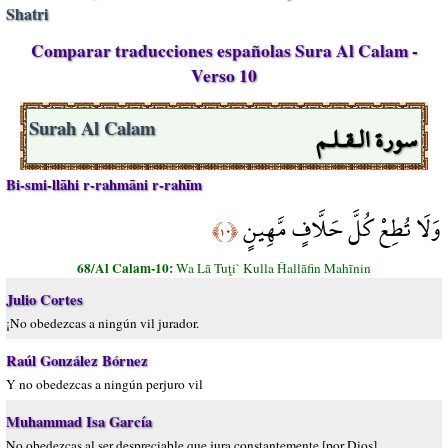
Shatri
Comparar traducciones españolas Sura Al Calam -
Verso 10
سورة الـقـلـم
Surah Al Calam
Bi-smi-llāhi r-rahmāni r-rahīm
وَلَا تُطِعْ كُلَّ حَلَّافٍ مَّهِينٍ
﴿١٠﴾
68/Al Calam-10:
Wa Lā Tuţi` Kulla Ĥallāfin Mahīnin
Julio Cortes
¡No obedezcas a ningún vil jurador.
Raúl González Bórnez
Y no obedezcas a ningún perjuro vil
Muhammad Isa García
No obedezcas al ser despreciable que jura constantemente [por Dios],