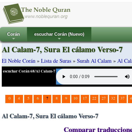
Corán
escuchar Corán (Nuevo)
+
+
Al Calam-7, Sura El cálamo Verso-7
El Noble Corán
»
Lista de Suras
»
Surah Al Calam
»
Al Cal
escuchar Corán 68/Al Calam-7
7
0
4
5
6
8
9
10
17
22
27
32
37
4
Al Calam-7, Sura El cálamo Verso-7
Comparar traducciones