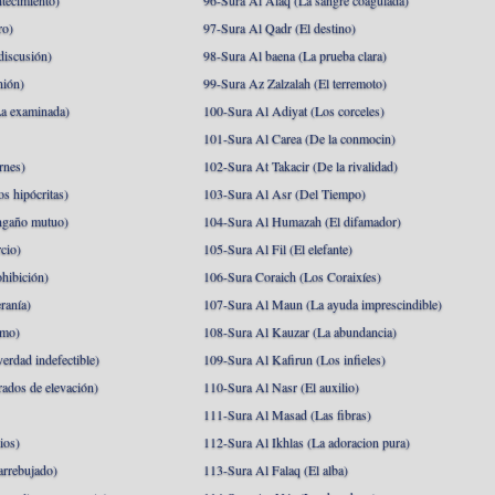
tecimiento)
96-Sura Al Alaq (La sangre coagulada)
ro)
97-Sura Al Qadr (El destino)
discusión)
98-Sura Al baena (La prueba clara)
nión)
99-Sura Az Zalzalah (El terremoto)
a examinada)
100-Sura Al Adiyat (Los corceles)
101-Sura Al Carea (De la conmocin)
rnes)
102-Sura At Takacir (De la rivalidad)
s hipócritas)
103-Sura Al Asr (Del Tiempo)
ngaño mutuo)
104-Sura Al Humazah (El difamador)
cio)
105-Sura Al Fil (El elefante)
hibición)
106-Sura Coraich (Los Coraixíes)
ranía)
107-Sura Al Maun (La ayuda imprescindible)
amo)
108-Sura Al Kauzar (La abundancia)
erdad indefectible)
109-Sura Al Kafirun (Los infieles)
rados de elevación)
110-Sura Al Nasr (El auxilio)
111-Sura Al Masad (Las fibras)
ios)
112-Sura Al Ikhlas (La adoracion pura)
arrebujado)
113-Sura Al Falaq (El alba)