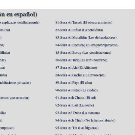
n en español)
o explicadas detalladamente)
81-Sura At Takuér (El obscurecimiento)
nsulta)
82-Sura Al Infitar (La hendidura)
o)
83-Sura Al Mutaffifin (Los defraudadores)
mo)
84-Sura Al Enchicaq (El resquebrajamiento)
illada)
85-Sura Al Boruy (Las constelaciones)
nas)
86-Sura At Táriq (El astro nocturno)
ma)
87-Sura Al Ala (El Altísimo)
ista)
88-Sura Al Gachia (El Envolvente)
abitaciones privadas)
89-Sura Al Fayr (El alba)
90-Sura Al Balad (La ciudad)
ientos que arrastran)
91-Sura Ach Chams (El sol)
)
92-Sura Al Lail (La noche)
lla)
93-Sura Ad Duha (La manana)
a)
94-Sura Ach Charh (No te hemos abierto)
ompasivo)
95-Sura At Tín (Las higueras)