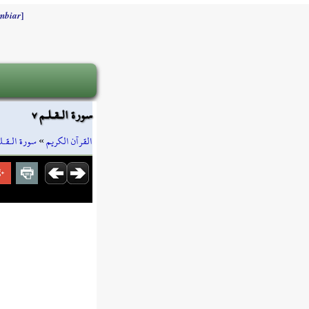
]
mbiar
سورة الـقـلـم ٧
سورة الـقـل
»
القرآن الكريم