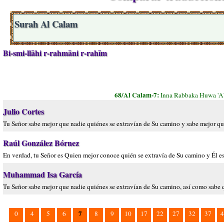
Surah Al Calam
Bi-smi-llāhi r-rahmāni r-rahīm
68/Al Calam-7:
Inna Rabbaka Huwa 'A
Julio Cortes
Tu Señor sabe mejor que nadie quiénes se extravían de Su camino y sabe mejor qu
Raúl González Bórnez
En verdad, tu Señor es Quien mejor conoce quién se extravía de Su camino y Él e
Muhammad Isa García
Tu Señor sabe mejor que nadie quiénes se extravían de Su camino, así como sabe q
7
0
4
5
6
8
9
10
17
22
27
32
37
4