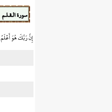
سورة الـقـلـم
إِنَّ رَبَّكَ هُوَ أَعْلَ