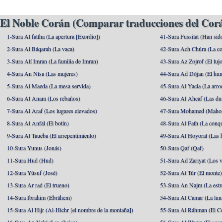
El Noble Corán (Comparar traducciones del Corá
1-Sura Al fatíha (La apertura [Exordio])
41-Sura Fussilat (Han sid
2-Sura Al Báqarah (La vaca)
42-Sura Ach Chúra (La co
3-Sura Alí Imran (La familia de Imran)
43-Sura Az Zojrof (El luj
4-Sura An Nísa (Las mujeres)
44-Sura Ad Dójan (El hu
5-Sura Al Maeda (La mesa servida)
45-Sura Al Yacia (La arrod
6-Sura Al Anam (Los rebaños)
46-Sura Al Ahcaf (Las du
7-Sura Al Araf (Los lugares elevados)
47-Sura Mohamed (Maho
8-Sura Al Anfál (El botín)
48-Sura Al Fath (La conqu
9-Sura At Taueba (El arrepentimiento)
49-Sura Al Hoyorat (Las h
10-Sura Yunus (Jonás)
50-Sura Qaf (Qaf)
11-Sura Hud (Hud)
51-Sura Ad Zariyat (Los v
12-Sura Yúsuf (José)
52-Sura At Túr (El monte
13-Sura Ar rad (El trueno)
53-Sura An Najm (La estre
14-Sura Ibrahim (Ebráhem)
54-Sura Al Camar (La lun
15-Sura Al Hijr (Al-Hichr [el nombre de la montaña])
55-Sura Al Ráhman (El C