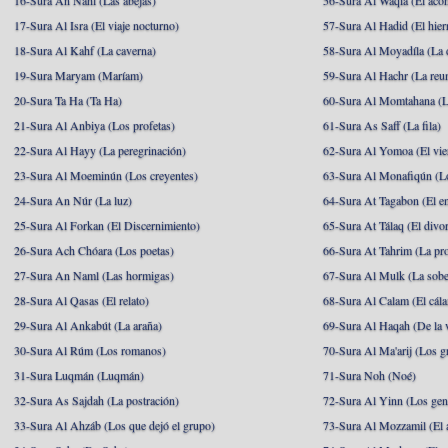
16-Sura An Nahl (Las abejas)
56-Sura Al Waqia (El acon
17-Sura Al Isra (El viaje nocturno)
57-Sura Al Hadid (El hier
18-Sura Al Kahf (La caverna)
58-Sura Al Moyadíla (La 
19-Sura Maryam (Maríam)
59-Sura Al Hachr (La reu
20-Sura Ta Ha (Ta Ha)
60-Sura Al Momtahana (L
21-Sura Al Anbiya (Los profetas)
61-Sura As Saff (La fila)
22-Sura Al Hayy (La peregrinación)
62-Sura Al Yomoa (El vie
23-Sura Al Moeminún (Los creyentes)
63-Sura Al Monafiqún (Lo
24-Sura An Núr (La luz)
64-Sura At Tagabon (El e
25-Sura Al Forkan (El Discernimiento)
65-Sura At Tálaq (El divor
26-Sura Ach Chóara (Los poetas)
66-Sura At Tahrim (La pro
27-Sura An Naml (Las hormigas)
67-Sura Al Mulk (La sobe
28-Sura Al Qasas (El relato)
68-Sura Al Calam (El cál
29-Sura Al Ankabút (La araña)
69-Sura Al Haqah (De la v
30-Sura Al Rúm (Los romanos)
70-Sura Al Ma'arij (Los g
31-Sura Luqmán (Luqmán)
71-Sura Noh (Noé)
32-Sura As Sajdah (La postración)
72-Sura Al Yinn (Los gen
33-Sura Al Ahzáb (Los que dejó el grupo)
73-Sura Al Mozzamil (El 