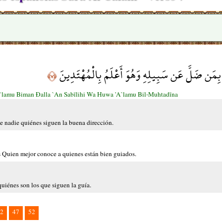
مُ بِمَن ضَلَّ عَن سَبِيلِهِ وَهُوَ أَعْلَمُ بِالْمُهْتَدِينَ
﴿٧﴾
`lamu Biman Đalla `An Sabīlihi Wa Huwa 'A`lamu Bil-Muhtadīna
e nadie quiénes siguen la buena dirección.
s Quien mejor conoce a quienes están bien guiados.
uiénes son los que siguen la guía.
2
47
52