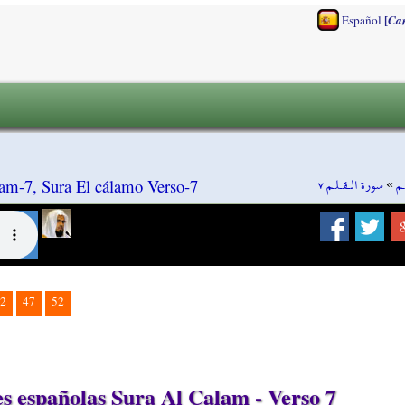
[
Español
Ca
سورة الـقـلـم ٧
»
ـم
am-7, Sura El cálamo Verso-7
2
47
52
 españolas Sura Al Calam - Verso 7