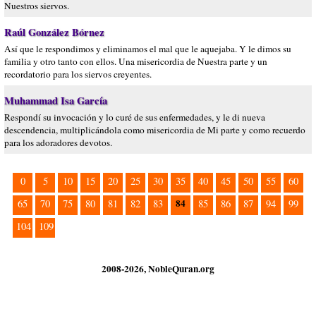
Nuestros siervos.
Raúl González Bórnez
Así que le respondimos y eliminamos el mal que le aquejaba. Y le dimos su
familia y otro tanto con ellos. Una misericordia de Nuestra parte y un
recordatorio para los siervos creyentes.
Muhammad Isa García
Respondí su invocación y lo curé de sus enfermedades, y le di nueva
descendencia, multiplicándola como misericordia de Mi parte y como recuerdo
para los adoradores devotos.
0
5
10
15
20
25
30
35
40
45
50
55
60
84
65
70
75
80
81
82
83
85
86
87
94
99
104
109
2008-2026, NobleQuran.org