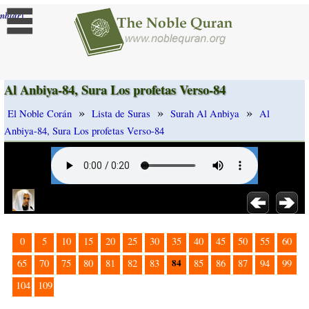
]
mbiar
Al Anbiya-84, Sura Los profetas Verso-84
»
»
»
El Noble Corán
Lista de Suras
Surah Al Anbiya
Al
Anbiya-84, Sura Los profetas Verso-84
0
5
10
15
20
25
30
35
40
45
50
55
60
84
65
70
75
80
81
82
83
85
86
87
94
99
104
109