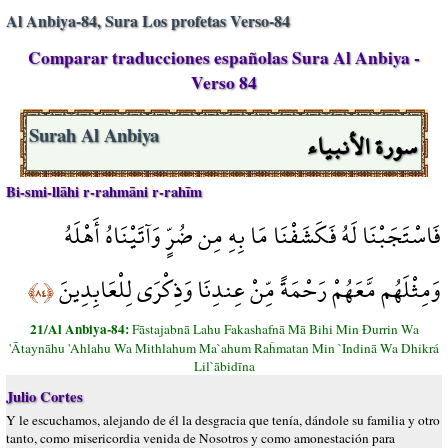
Al Anbiya-84, Sura Los profetas Verso-84
Comparar traducciones españolas Sura Al Anbiya -
Verso 84
سورة الأنبياء
Surah Al Anbiya
Bi-smi-llāhi r-rahmāni r-rahīm
فَاسْتَجَبْنَا لَهُ فَكَشَفْنَا مَا بِهِ مِن ضُرٍّ وَآتَيْنَاهُ أَهْلَهُ
وَمِثْلَهُم مَّعَهُمْ رَحْمَةً مِّنْ عِندِنَا وَذِكْرَى لِلْعَابِدِينَ
﴿٨٤﴾
21/Al Anbiya-84:
Fāstajabnā Lahu Fakashafnā Mā Bihi Min Đurrin Wa
'Ātaynāhu 'Ahlahu Wa Mithlahum Ma`ahum Raĥmatan Min `Indinā Wa Dhikrá
Lil`ābidīna
Julio Cortes
Y le escuchamos, alejando de él la desgracia que tenía, dándole su familia y otro
tanto, como misericordia venida de Nosotros y como amonestación para