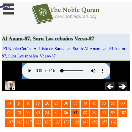
]
mbiar
Al Anam-87, Sura Los rebaños Verso-87
»
»
»
El Noble Corán
Lista de Suras
Surah Al Anam
Al Anam-
87, Sura Los rebaños Verso-87
0
5
10
15
20
25
30
35
40
45
50
55
60
87
65
70
75
80
84
85
86
88
89
90
97
102
107
112
117
122
127
132
137
142
147
152
157
162