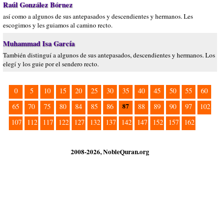
Raúl González Bórnez
así como a algunos de sus antepasados y descendientes y hermanos. Les
escogimos y les guiamos al camino recto.
Muhammad Isa García
También distinguí a algunos de sus antepasados, descendientes y hermanos. Los
elegí y los guie por el sendero recto.
0
5
10
15
20
25
30
35
40
45
50
55
60
87
65
70
75
80
84
85
86
88
89
90
97
102
107
112
117
122
127
132
137
142
147
152
157
162
2008-2026, NobleQuran.org