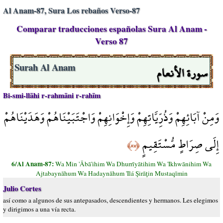
Al Anam-87, Sura Los rebaños Verso-87
Comparar traducciones españolas Sura Al Anam -
Verso 87
سورة الأنعام
Surah Al Anam
Bi-smi-llāhi r-rahmāni r-rahīm
وَمِنْ آبَائِهِمْ وَذُرِّيَّاتِهِمْ وَإِخْوَانِهِمْ وَاجْتَبَيْنَاهُمْ وَهَدَيْنَاهُمْ
إِلَى صِرَاطٍ مُّسْتَقِيمٍ
﴿٨٧﴾
6/Al Anam-87:
Wa Min 'Ābā'ihim Wa Dhurrīyātihim Wa 'Ikhwānihim Wa
Ajtabaynāhum Wa Hadaynāhum 'Ilá Şirāţin Mustaqīmin
Julio Cortes
así como a algunos de sus antepasados, descendientes y hermanos. Les elegimos
y dirigimos a una vía recta.