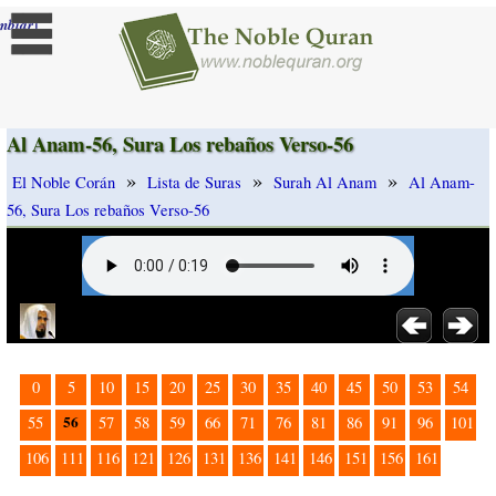
]
mbiar
Al Anam-56, Sura Los rebaños Verso-56
»
»
»
El Noble Corán
Lista de Suras
Surah Al Anam
Al Anam-
56, Sura Los rebaños Verso-56
0
5
10
15
20
25
30
35
40
45
50
53
54
56
55
57
58
59
66
71
76
81
86
91
96
101
106
111
116
121
126
131
136
141
146
151
156
161