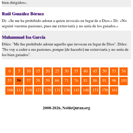
bien dirigidos».
Raúl González Bórnez
Di: «Se me ha prohibido adorar a quien invocáis en lugar de a Dios.» Di: «No
seguiré vuestras pasiones, pues me extraviaría y no sería de los guiados.»
Muhammad Isa García
Diles: "Me fue prohibido adorar aquello que invocan en lugar de Dios". Diles:
"No voy a ceder a sus pasiones, porque [de hacerlo] me extraviaría y no sería de
los bien guiados".
0
5
10
15
20
25
30
35
40
45
50
53
54
56
55
57
58
59
66
71
76
81
86
91
96
101
106
111
116
121
126
131
136
141
146
151
156
161
2008-2026, NobleQuran.org