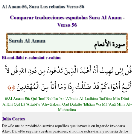
Al Anam-56, Sura Los rebaños Verso-56
Comparar traducciones españolas Sura Al Anam -
Verso 56
سورة الأنعام
Surah Al Anam
Bi-smi-llāhi r-rahmāni r-rahīm
قُلْ إِنِّي نُهِيتُ أَنْ أَعْبُدَ الَّذِينَ تَدْعُونَ مِن دُونِ اللّهِ قُل لاَّ
أَتَّبِعُ أَهْوَاءكُمْ قَدْ ضَلَلْتُ إِذًا وَمَا أَنَاْ مِنَ الْمُهْتَدِينَ
﴿٥٦﴾
6/Al Anam-56:
Qul 'Innī Nuhītu 'An 'A`buda Al-Ladhīna Tad`ūna Min Dūni
Allāhi Qul Lā 'Attabi`u 'Ahwā'akum Qad Đalaltu 'Idhāan Wa Mā 'Anā Mina Al-
Muhtadīna
Julio Cortes
Di: «Se me ha prohibido servir a aquéllos que invocáis en lugar de invocar a
Alá». Di: «No seguiré vuestras pasiones; si no, me extraviaría y no sería de los