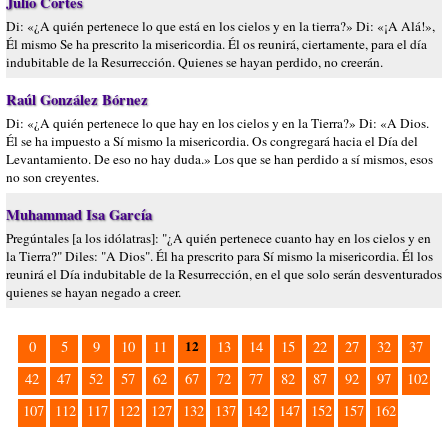
Julio Cortes
Di: «¿A quién pertenece lo que está en los cielos y en la tierra?» Di: «¡A Alá!»,
Él mismo Se ha prescrito la misericordia. Él os reunirá, ciertamente, para el día
indubitable de la Resurrección. Quienes se hayan perdido, no creerán.
Raúl González Bórnez
Di: «¿A quién pertenece lo que hay en los cielos y en la Tierra?» Di: «A Dios.
Él se ha impuesto a Sí mismo la misericordia. Os congregará hacia el Día del
Levantamiento. De eso no hay duda.» Los que se han perdido a sí mismos, esos
no son creyentes.
Muhammad Isa García
Pregúntales [a los idólatras]: "¿A quién pertenece cuanto hay en los cielos y en
la Tierra?" Diles: "A Dios". Él ha prescrito para Sí mismo la misericordia. Él los
reunirá el Día indubitable de la Resurrección, en el que solo serán desventurados
quienes se hayan negado a creer.
12
0
5
9
10
11
13
14
15
22
27
32
37
42
47
52
57
62
67
72
77
82
87
92
97
102
107
112
117
122
127
132
137
142
147
152
157
162