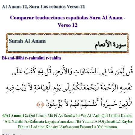
Al Anam-12, Sura Los rebaños Verso-12
Comparar traducciones españolas Sura Al Anam -
Verso 12
سورة الأنعام
Surah Al Anam
Bi-smi-llāhi r-rahmāni r-rahīm
قُل لِّمَن مَّا فِي السَّمَاوَاتِ وَالأَرْضِ قُل لِلّهِ كَتَبَ عَلَى
نَفْسِهِ الرَّحْمَةَ لَيَجْمَعَنَّكُمْ إِلَى يَوْمِ الْقِيَامَةِ لاَ رَيْبَ فِيهِ
الَّذِينَ خَسِرُواْ أَنفُسَهُمْ فَهُمْ لاَ يُؤْمِنُونَ
﴿١٢﴾
6/Al Anam-12:
Qul Liman Mā Fī As-Samāwāti Wa Al-'Arđi Qul Lillāhi Kataba
`Alá Nafsihi Ar-Raĥmata Layajma`annakum 'Ilá Yawmi Al-Qiyāmati Lā Rayba
Fīhi Al-Ladhīna Khasirū 'Anfusahum Fahum Lā Yu'uminūna