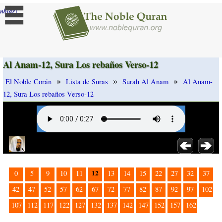
]
mbiar
Al Anam-12, Sura Los rebaños Verso-12
»
»
»
El Noble Corán
Lista de Suras
Surah Al Anam
Al Anam-
12, Sura Los rebaños Verso-12
12
0
5
9
10
11
13
14
15
22
27
32
37
42
47
52
57
62
67
72
77
82
87
92
97
102
107
112
117
122
127
132
137
142
147
152
157
162