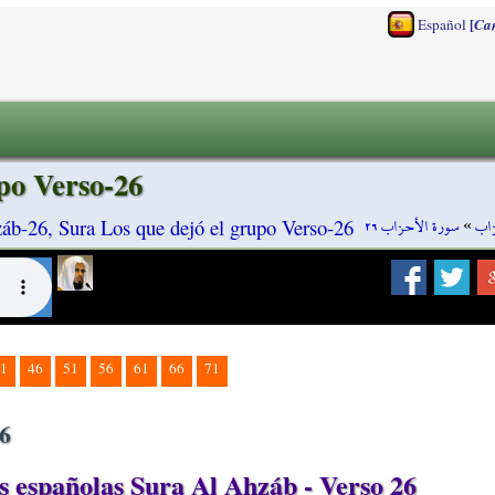
[
Español
Ca
po Verso-26
سورة الأحزاب ٢٦
»
زاب
áb-26, Sura Los que dejó el grupo Verso-26
1
46
51
56
61
66
71
26
 españolas Sura Al Ahzáb - Verso 26