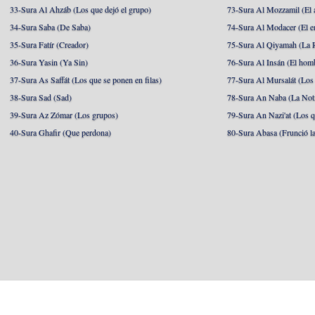
33-Sura Al Ahzáb (Los que dejó el grupo)
73-Sura Al Mozzamil (El 
34-Sura Saba (De Saba)
74-Sura Al Modacer (El e
35-Sura Fatír (Creador)
75-Sura Al Qiyamah (La R
36-Sura Yasin (Ya Sin)
76-Sura Al Insán (El hom
37-Sura As Saffát (Los que se ponen en filas)
77-Sura Al Mursalát (Los
38-Sura Sad (Sad)
78-Sura An Naba (La Noti
39-Sura Az Zómar (Los grupos)
79-Sura An Nazi'at (Los q
40-Sura Ghafir (Que perdona)
80-Sura Abasa (Frunció la