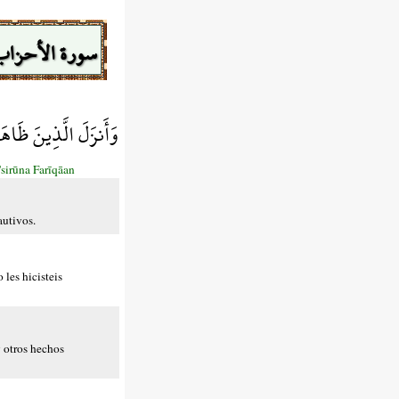
سورة الأحزاب
وَأَنزَلَ الَّذِينَ ظَاه
sirūna Farīqāan
autivos.
 les hicisteis
y otros hechos