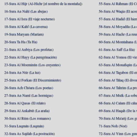
15-Sura Al Hijr (Al-Hichr [el nombre de la montaña])
55-Sura Al Ráhman (El C
16-Sura An Nahl (Las abejas)
56-Sura Al Waqia (El acon
17-Sura Al Isra (El viaje nocturno)
57-Sura Al Hadid (El hier
18-Sura Al Kahf (La caverna)
58-Sura Al Moyadíla (La 
19-Sura Maryam (Maríam)
59-Sura Al Hachr (La reu
20-Sura Ta Ha (Ta Ha)
60-Sura Al Momtahana (L
21-Sura Al Anbiya (Los profetas)
61-Sura As Saff (La fila)
22-Sura Al Hayy (La peregrinación)
62-Sura Al Yomoa (El vie
23-Sura Al Moeminún (Los creyentes)
63-Sura Al Monafiqún (Lo
24-Sura An Núr (La luz)
64-Sura At Tagabon (El e
25-Sura Al Forkan (El Discernimiento)
65-Sura At Tálaq (El divor
26-Sura Ach Chóara (Los poetas)
66-Sura At Tahrim (La pro
27-Sura An Naml (Las hormigas)
67-Sura Al Mulk (La sobe
28-Sura Al Qasas (El relato)
68-Sura Al Calam (El cál
29-Sura Al Ankabút (La araña)
69-Sura Al Haqah (De la v
30-Sura Al Rúm (Los romanos)
70-Sura Al Ma'arij (Los g
31-Sura Luqmán (Luqmán)
71-Sura Noh (Noé)
32-Sura As Sajdah (La postración)
72-Sura Al Yinn (Los gen