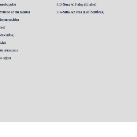
arrebujado)
113-Sura Al Falaq (El alba)
nvuelto en un manto)
114-Sura An Nás (Los hombres)
esurrección)
bre)
 enviados)
cia)
ue arrancan)
s cejas)