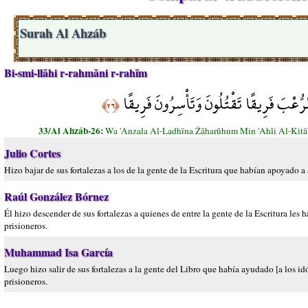
Surah Al Ahzáb
Bi-smi-llāhi r-rahmāni r-rahīm
عْبَ فَرِيقًا تَقْتُلُونَ وَتَأْسِرُونَ فَرِيقًا
﴿٢٦﴾
33/Al Ahzáb-26:
Wa 'Anzala Al-Ladhīna Žāharūhum Min 'Ahli Al-Kitā
Julio Cortes
Hizo bajar de sus fortalezas a los de la gente de la Escritura que habían apoyado a 
Raúl González Bórnez
Él hizo descender de sus fortalezas a quienes de entre la gente de la Escritura les 
prisioneros.
Muhammad Isa García
Luego hizo salir de sus fortalezas a la gente del Libro que había ayudado [a los id
prisioneros.