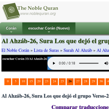
Corán
escuchar Corán (Nuevo)
+
+
Al Ahzáb-26, Sura Los que dejó el gru
El Noble Corán
»
Lista de Suras
»
Surah Al Ahzáb
»
Al Ahz
escuchar Corán 33/Al Ahzáb-26
26
0
5
10
15
20
23
24
25
27
28
29
36
4
Al Ahzáb-26, Sura Los que dejó el grupo Verso-
Comparar traducciones