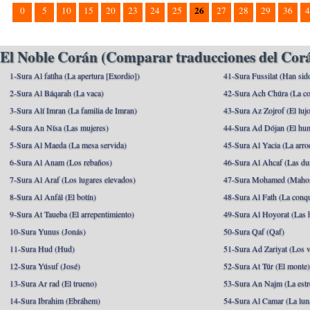
26
0
5
10
15
20
23
24
25
27
28
29
36
4
El Noble Corán (Comparar traducciones del Corá
1-Sura Al fatíha (La apertura [Exordio])
41-Sura Fussilat (Han sid
2-Sura Al Báqarah (La vaca)
42-Sura Ach Chúra (La co
3-Sura Alí Imran (La familia de Imran)
43-Sura Az Zojrof (El luj
4-Sura An Nísa (Las mujeres)
44-Sura Ad Dójan (El hu
5-Sura Al Maeda (La mesa servida)
45-Sura Al Yacia (La arrod
6-Sura Al Anam (Los rebaños)
46-Sura Al Ahcaf (Las du
7-Sura Al Araf (Los lugares elevados)
47-Sura Mohamed (Maho
8-Sura Al Anfál (El botín)
48-Sura Al Fath (La conqu
9-Sura At Taueba (El arrepentimiento)
49-Sura Al Hoyorat (Las h
10-Sura Yunus (Jonás)
50-Sura Qaf (Qaf)
11-Sura Hud (Hud)
51-Sura Ad Zariyat (Los v
12-Sura Yúsuf (José)
52-Sura At Túr (El monte
13-Sura Ar rad (El trueno)
53-Sura An Najm (La estre
14-Sura Ibrahim (Ebráhem)
54-Sura Al Camar (La lun