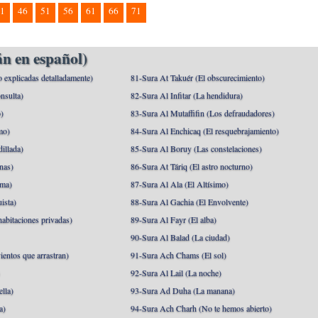
1
46
51
56
61
66
71
n en español)
o explicadas detalladamente)
81-Sura At Takuér (El obscurecimiento)
nsulta)
82-Sura Al Infitar (La hendidura)
o)
83-Sura Al Mutaffifin (Los defraudadores)
mo)
84-Sura Al Enchicaq (El resquebrajamiento)
illada)
85-Sura Al Boruy (Las constelaciones)
nas)
86-Sura At Táriq (El astro nocturno)
ma)
87-Sura Al Ala (El Altísimo)
ista)
88-Sura Al Gachia (El Envolvente)
abitaciones privadas)
89-Sura Al Fayr (El alba)
90-Sura Al Balad (La ciudad)
ientos que arrastran)
91-Sura Ach Chams (El sol)
)
92-Sura Al Lail (La noche)
lla)
93-Sura Ad Duha (La manana)
a)
94-Sura Ach Charh (No te hemos abierto)