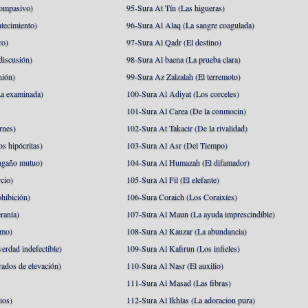
ompasivo)
95-Sura At Tín (Las higueras)
tecimiento)
96-Sura Al Alaq (La sangre coagulada)
ro)
97-Sura Al Qadr (El destino)
discusión)
98-Sura Al baena (La prueba clara)
nión)
99-Sura Az Zalzalah (El terremoto)
a examinada)
100-Sura Al Adiyat (Los corceles)
101-Sura Al Carea (De la conmocin)
rnes)
102-Sura At Takacir (De la rivalidad)
s hipócritas)
103-Sura Al Asr (Del Tiempo)
ngaño mutuo)
104-Sura Al Humazah (El difamador)
cio)
105-Sura Al Fil (El elefante)
hibición)
106-Sura Coraich (Los Coraixíes)
ranía)
107-Sura Al Maun (La ayuda imprescindible)
amo)
108-Sura Al Kauzar (La abundancia)
erdad indefectible)
109-Sura Al Kafirun (Los infieles)
rados de elevación)
110-Sura Al Nasr (El auxilio)
111-Sura Al Masad (Las fibras)
ios)
112-Sura Al Ikhlas (La adoracion pura)