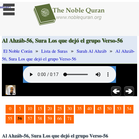
]
mbiar
Al Ahzáb-56, Sura Los que dejó el grupo Verso-56
»
»
»
El Noble Corán
Lista de Suras
Surah Al Ahzáb
Al Ahzáb-
56, Sura Los que dejó el grupo Verso-56
0
5
10
15
20
25
30
35
40
45
50
53
54
56
55
57
58
59
66
71
Al Ahzáb-56, Sura Los que dejó el grupo Verso-56