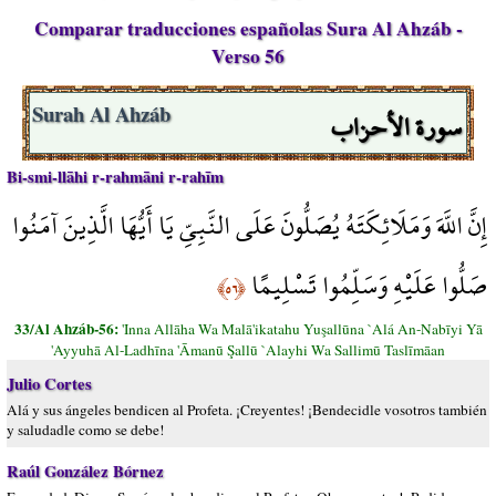
Comparar traducciones españolas Sura Al Ahzáb -
Verso 56
سورة الأحزاب
Surah Al Ahzáb
Bi-smi-llāhi r-rahmāni r-rahīm
إِنَّ اللَّهَ وَمَلَائِكَتَهُ يُصَلُّونَ عَلَى النَّبِيِّ يَا أَيُّهَا الَّذِينَ آمَنُوا
صَلُّوا عَلَيْهِ وَسَلِّمُوا تَسْلِيمًا
﴿٥٦﴾
33/Al Ahzáb-56:
'Inna Allāha Wa Malā'ikatahu Yuşallūna `Alá An-Nabīyi Yā
'Ayyuhā Al-Ladhīna 'Āmanū Şallū `Alayhi Wa Sallimū Taslīmāan
Julio Cortes
Alá y sus ángeles bendicen al Profeta. ¡Creyentes! ¡Bendecidle vosotros también
y saludadle como se debe!
Raúl González Bórnez