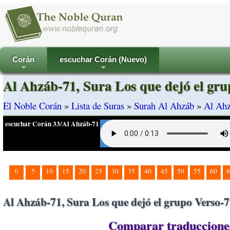
Corán
escuchar Corán (Nuevo)
+
+
Al Ahzáb-71, Sura Los que dejó el gru
El Noble Corán
»
Lista de Suras
»
Surah Al Ahzáb
»
Al Ahz
escuchar Corán 33/Al Ahzáb-71
0
5
10
15
20
25
30
35
40
45
50
55
60
6
Al Ahzáb-71, Sura Los que dejó el grupo Verso-
Comparar traducciones