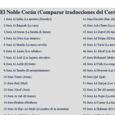
El Noble Corán (Comparar traducciones del Corá
1-Sura Al fatíha (La apertura [Exordio])
41-Sura Fussilat (Han sid
2-Sura Al Báqarah (La vaca)
42-Sura Ach Chúra (La co
3-Sura Alí Imran (La familia de Imran)
43-Sura Az Zojrof (El luj
4-Sura An Nísa (Las mujeres)
44-Sura Ad Dójan (El hu
5-Sura Al Maeda (La mesa servida)
45-Sura Al Yacia (La arrod
6-Sura Al Anam (Los rebaños)
46-Sura Al Ahcaf (Las du
7-Sura Al Araf (Los lugares elevados)
47-Sura Mohamed (Maho
8-Sura Al Anfál (El botín)
48-Sura Al Fath (La conqu
9-Sura At Taueba (El arrepentimiento)
49-Sura Al Hoyorat (Las h
10-Sura Yunus (Jonás)
50-Sura Qaf (Qaf)
11-Sura Hud (Hud)
51-Sura Ad Zariyat (Los v
12-Sura Yúsuf (José)
52-Sura At Túr (El monte
13-Sura Ar rad (El trueno)
53-Sura An Najm (La estre
14-Sura Ibrahim (Ebráhem)
54-Sura Al Camar (La lun
15-Sura Al Hijr (Al-Hichr [el nombre de la montaña])
55-Sura Al Ráhman (El C