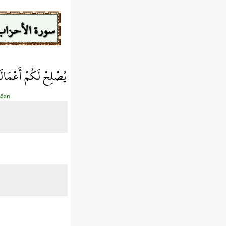
سورة الأحزاب
يُصْلِحْ لَكُمْ أَعْمَالَك
māan