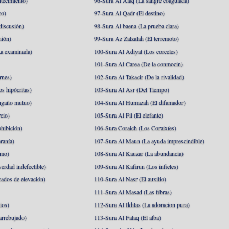
tecimiento)
96-Sura Al Alaq (La sangre coagulada)
ro)
97-Sura Al Qadr (El destino)
discusión)
98-Sura Al baena (La prueba clara)
nión)
99-Sura Az Zalzalah (El terremoto)
a examinada)
100-Sura Al Adiyat (Los corceles)
101-Sura Al Carea (De la conmocin)
rnes)
102-Sura At Takacir (De la rivalidad)
s hipócritas)
103-Sura Al Asr (Del Tiempo)
ngaño mutuo)
104-Sura Al Humazah (El difamador)
cio)
105-Sura Al Fil (El elefante)
hibición)
106-Sura Coraich (Los Coraixíes)
ranía)
107-Sura Al Maun (La ayuda imprescindible)
amo)
108-Sura Al Kauzar (La abundancia)
erdad indefectible)
109-Sura Al Kafirun (Los infieles)
rados de elevación)
110-Sura Al Nasr (El auxilio)
111-Sura Al Masad (Las fibras)
ios)
112-Sura Al Ikhlas (La adoracion pura)
arrebujado)
113-Sura Al Falaq (El alba)