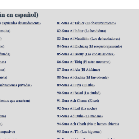
n en español)
o explicadas detalladamente)
81-Sura At Takuér (El obscurecimiento)
nsulta)
82-Sura Al Infitar (La hendidura)
o)
83-Sura Al Mutaffifin (Los defraudadores)
mo)
84-Sura Al Enchicaq (El resquebrajamiento)
illada)
85-Sura Al Boruy (Las constelaciones)
nas)
86-Sura At Táriq (El astro nocturno)
ma)
87-Sura Al Ala (El Altísimo)
ista)
88-Sura Al Gachia (El Envolvente)
abitaciones privadas)
89-Sura Al Fayr (El alba)
90-Sura Al Balad (La ciudad)
ientos que arrastran)
91-Sura Ach Chams (El sol)
)
92-Sura Al Lail (La noche)
lla)
93-Sura Ad Duha (La manana)
a)
94-Sura Ach Charh (No te hemos abierto)
ompasivo)
95-Sura At Tín (Las higueras)