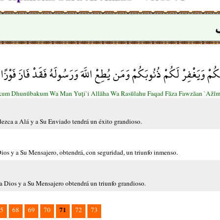
ُمْ وَيَغْفِرْ لَكُمْ ذُنُوبَكُمْ وَمَن يُطِعْ اللَّهَ وَرَسُولَهُ فَقَدْ فَازَ فَوْز
kum Dhunūbakum Wa Man Yuţi`i Allāha Wa Rasūlahu Faqad Fāza Fawzāan `Ažī
dezca a Alá y a Su Enviado tendrá un éxito grandioso.
Dios y a Su Mensajero, obtendrá, con seguridad, un triunfo inmenso.
 a Dios y a Su Mensajero obtendrá un triunfo grandioso.
71
5
68
69
70
72
73