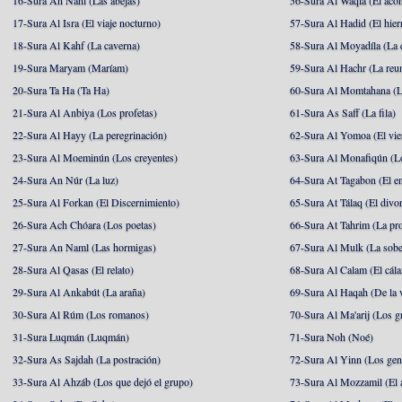
16-Sura An Nahl (Las abejas)
56-Sura Al Waqia (El acon
17-Sura Al Isra (El viaje nocturno)
57-Sura Al Hadid (El hier
18-Sura Al Kahf (La caverna)
58-Sura Al Moyadíla (La 
19-Sura Maryam (Maríam)
59-Sura Al Hachr (La reu
20-Sura Ta Ha (Ta Ha)
60-Sura Al Momtahana (L
21-Sura Al Anbiya (Los profetas)
61-Sura As Saff (La fila)
22-Sura Al Hayy (La peregrinación)
62-Sura Al Yomoa (El vie
23-Sura Al Moeminún (Los creyentes)
63-Sura Al Monafiqún (Lo
24-Sura An Núr (La luz)
64-Sura At Tagabon (El e
25-Sura Al Forkan (El Discernimiento)
65-Sura At Tálaq (El divor
26-Sura Ach Chóara (Los poetas)
66-Sura At Tahrim (La pro
27-Sura An Naml (Las hormigas)
67-Sura Al Mulk (La sobe
28-Sura Al Qasas (El relato)
68-Sura Al Calam (El cál
29-Sura Al Ankabút (La araña)
69-Sura Al Haqah (De la v
30-Sura Al Rúm (Los romanos)
70-Sura Al Ma'arij (Los g
31-Sura Luqmán (Luqmán)
71-Sura Noh (Noé)
32-Sura As Sajdah (La postración)
72-Sura Al Yinn (Los gen
33-Sura Al Ahzáb (Los que dejó el grupo)
73-Sura Al Mozzamil (El 