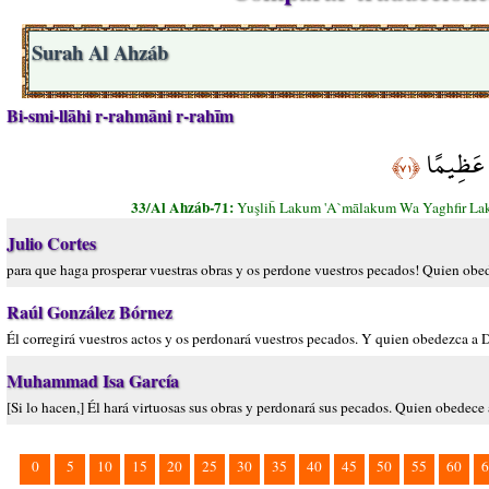
Surah Al Ahzáb
Bi-smi-llāhi r-rahmāni r-rahīm
ًا عَظِيمًا
﴿٧١﴾
33/Al Ahzáb-71:
Yuşliĥ Lakum 'A`mālakum Wa Yaghfir La
Julio Cortes
para que haga prosperar vuestras obras y os perdone vuestros pecados! Quien obe
Raúl González Bórnez
Él corregirá vuestros actos y os perdonará vuestros pecados. Y quien obedezca a 
Muhammad Isa García
[Si lo hacen,] Él hará virtuosas sus obras y perdonará sus pecados. Quien obedece
0
5
10
15
20
25
30
35
40
45
50
55
60
6