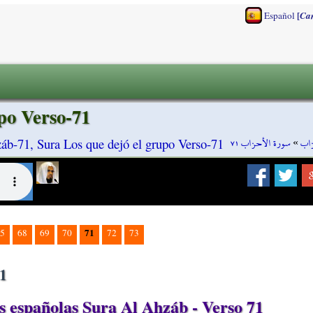
[
Español
Ca
po Verso-71
سورة الأحزاب ٧١
»
زاب
áb-71, Sura Los que dejó el grupo Verso-71
71
5
68
69
70
72
73
71
 españolas Sura Al Ahzáb - Verso 71