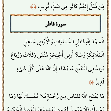
مِّن قَبْلُ إِنَّهُمْ كَانُوا فِي شَكٍّ مُّرِيبٍ
﴿٥٤﴾
سورة فاطر
الْحَمْدُ لِلَّهِ فَاطِرِ السَّمَاوَاتِ وَالْأَرْضِ جَاعِلِ
الْمَلَائِكَةِ رُسُلًا أُولِي أَجْنِحَةٍ مَّثْنَى وَثُلَاثَ وَرُبَاعَ
يَزِيدُ فِي الْخَلْقِ مَا يَشَاء إِنَّ اللَّهَ عَلَى كُلِّ شَيْءٍ
قَدِيرٌ
﴿١﴾
مَا يَفْتَحِ اللَّهُ لِلنَّاسِ مِن رَّحْمَةٍ فَلَا مُمْسِكَ لَهَا وَمَا
يُمْسِكْ فَلَا مُرْسِلَ لَهُ مِن بَعْدِهِ وَهُوَ الْعَزِيزُ الْحَكِيمُ