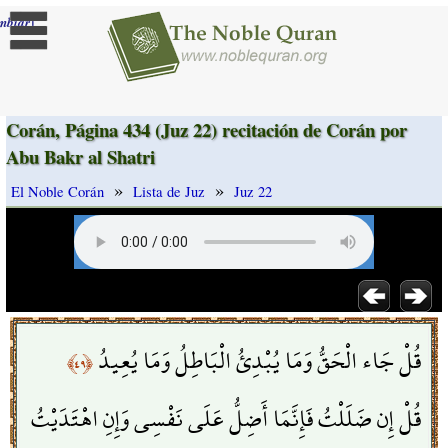
]
mbiar
Corán, Página 434 (Juz 22) recitación de Corán por
Abu Bakr al Shatri
»
»
El Noble Corán
Lista de Juz
Juz 22
قُلْ جَاء الْحَقُّ وَمَا يُبْدِئُ الْبَاطِلُ وَمَا يُعِيدُ
﴿٤٩﴾
قُلْ إِن ضَلَلْتُ فَإِنَّمَا أَضِلُّ عَلَى نَفْسِي وَإِنِ اهْتَدَيْتُ