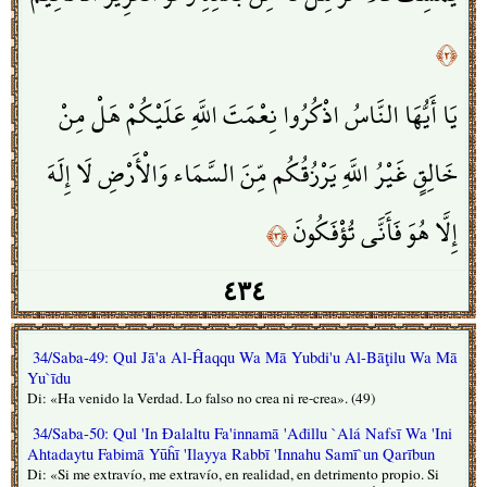
﴿٢﴾
يَا أَيُّهَا النَّاسُ اذْكُرُوا نِعْمَتَ اللَّهِ عَلَيْكُمْ هَلْ مِنْ
خَالِقٍ غَيْرُ اللَّهِ يَرْزُقُكُم مِّنَ السَّمَاء وَالْأَرْضِ لَا إِلَهَ
إِلَّا هُوَ فَأَنَّى تُؤْفَكُونَ
﴿٣﴾
٤٣٤
34/Saba-49: Qul Jā'a Al-Ĥaqqu Wa Mā Yubdi'u Al-Bāţilu Wa Mā
Yu`īdu
Di: «Ha venido la Verdad. Lo falso no crea ni re-crea». (49)
34/Saba-50: Qul 'In Đalaltu Fa'innamā 'Ađillu `Alá Nafsī Wa 'Ini
Ahtadaytu Fabimā Yūĥī 'Ilayya Rabbī 'Innahu Samī`un Qarībun
Di: «Si me extravío, me extravío, en realidad, en detrimento propio. Si