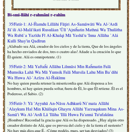
Bi-smi-llāhi r-rahmāni r-rahīm
35/Fatír-1: Al-Ĥamdu Lillāhi Fāţiri As-Samāwāti Wa Al-'Arđi
Jā`ili Al-Malā'ikati Rusulāan 'Ūlī 'Ajniĥatin Mathná Wa Thulātha
Wa Rubā`a Yazīdu Fī Al-Khalqi Mā Yashā'u 'Inna Allāha `Alá
Kulli Shay'in Qadīrun
¡Alabado sea Alá, creador de los cielos y de la tierra, Que de los ángeles
ha hecho enviados de dos, tres o cuatro alas! Añade a la creación lo que
Él quiere. Alá es omnipotente. (1)
35/Fatír-2: Mā Yaftaĥi Allāhu Lilnnāsi Min Raĥmatin Falā
Mumsika Lahā Wa Mā Yumsik Falā Mursila Lahu Min Ba`dihi
Wa Huwa Al-`Azīzu Al-Ĥakīmu
No hay quien pueda retener la misericordia que Alá dispensa a los
hombres, ni hay quien pueda soltar, fuera de Él, lo que Él retiene. Él es el
Poderoso, el Sabio. (2)
35/Fatír-3: Yā 'Ayyuhā An-Nāsu Adhkurū Ni`mata Allāhi
`Alaykum Hal Min Khāliqin Ghayru Allāhi Yarzuqukum Mina As-
Samā'i Wa Al-'Arđi Lā 'Ilāha 'Illā Huwa Fa'anná Tu'ufakūna
¡Hombres! Recordad la gracia que Alá os ha dispensado. ¿Hay algún otro
creador distinto de Alá, que os provea del cielo y de la tierra el sustento?
No hay más dios que É. ¿Cómo podéis, pues, ser tan desviados! (3)