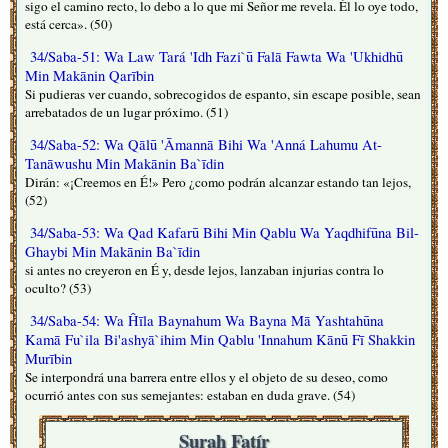
sigo el camino recto, lo debo a lo que mi Señor me revela. Él lo oye todo,
está cerca». (50)
34/Saba-51: Wa Law Tará 'Idh Fazi`ū Falā Fawta Wa 'Ukhidhū
Min Makānin Qarībin
Si pudieras ver cuando, sobrecogidos de espanto, sin escape posible, sean
arrebatados de un lugar próximo. (51)
34/Saba-52: Wa Qālū 'Āmannā Bihi Wa 'Anná Lahumu At-
Tanāwushu Min Makānin Ba`īdin
Dirán: «¡Creemos en É!» Pero ¿como podrán alcanzar estando tan lejos,
(52)
34/Saba-53: Wa Qad Kafarū Bihi Min Qablu Wa Yaqdhifūna Bil-
Ghaybi Min Makānin Ba`īdin
si antes no creyeron en É y, desde lejos, lanzaban injurias contra lo
oculto? (53)
34/Saba-54: Wa Ĥīla Baynahum Wa Bayna Mā Yashtahūna
Kamā Fu`ila Bi'ashyā`ihim Min Qablu 'Innahum Kānū Fī Shakkin
Murībin
Se interpondrá una barrera entre ellos y el objeto de su deseo, como
ocurrió antes con sus semejantes: estaban en duda grave. (54)
Surah Fatír