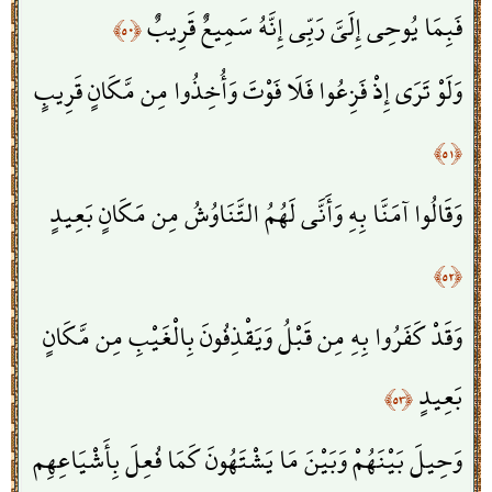
فَبِمَا يُوحِي إِلَيَّ رَبِّي إِنَّهُ سَمِيعٌ قَرِيبٌ
﴿٥٠﴾
وَلَوْ تَرَى إِذْ فَزِعُوا فَلَا فَوْتَ وَأُخِذُوا مِن مَّكَانٍ قَرِيبٍ
﴿٥١﴾
وَقَالُوا آمَنَّا بِهِ وَأَنَّى لَهُمُ التَّنَاوُشُ مِن مَكَانٍ بَعِيدٍ
﴿٥٢﴾
وَقَدْ كَفَرُوا بِهِ مِن قَبْلُ وَيَقْذِفُونَ بِالْغَيْبِ مِن مَّكَانٍ
بَعِيدٍ
﴿٥٣﴾
وَحِيلَ بَيْنَهُمْ وَبَيْنَ مَا يَشْتَهُونَ كَمَا فُعِلَ بِأَشْيَاعِهِم