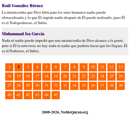
Raúl González Bórnez
La misericordia que Dios libra para los seres humanos nadie puede
obstaculizarla y lo que Él impide nadie después de Él puede realizarlo, pues Él
es el Todopoderoso, el Sabio.
Muhammad Isa García
Nada ni nadie puede impedir que una misericordia de Dios alcance a la gente;
pero si Él la retuviese, no hay nada ni nadie que pudiera hacer que les llegara. Él
es el Poderoso, el Sabio.
2
1
3
4
5
6
7
8
9
10
11
12
13
14
15
16
17
18
19
20
21
22
23
24
25
26
27
28
29
30
31
32
33
34
35
36
37
38
39
40
41
42
43
44
45
2008-2026, NobleQuran.org