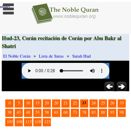
]
mbiar
Hud-23, Corán recitación de Corán por Abu Bakr al
Shatri
»
»
El Noble Corán
Lista de Suras
Surah Hud
23
0
5
10
15
20
20
21
22
24
25
26
33
38
43
48
53
58
63
68
73
78
83
88
93
98
103
108
113
118
123