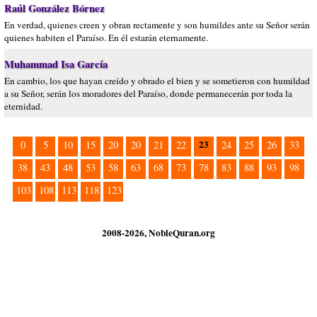
Raúl González Bórnez
En verdad, quienes creen y obran rectamente y son humildes ante su Señor serán
quienes habiten el Paraíso. En él estarán eternamente.
Muhammad Isa García
En cambio, los que hayan creído y obrado el bien y se sometieron con humildad
a su Señor, serán los moradores del Paraíso, donde permanecerán por toda la
eternidad.
23
0
5
10
15
20
20
21
22
24
25
26
33
38
43
48
53
58
63
68
73
78
83
88
93
98
103
108
113
118
123
2008-2026, NobleQuran.org