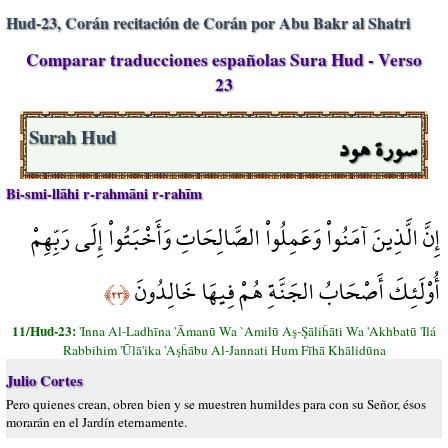
Hud-23, Corán recitación de Corán por Abu Bakr al Shatri
Comparar traducciones españolas Sura Hud - Verso
23
سورة هود
Surah Hud
Bi-smi-llāhi r-rahmāni r-rahīm
إِنَّ الَّذِينَ آمَنُواْ وَعَمِلُواْ الصَّالِحَاتِ وَأَخْبَتُواْ إِلَى رَبِّهِمْ
أُوْلَئِكَ أَصْحَابُ الجَنَّةِ هُمْ فِيهَا خَالِدُونَ
﴿٢٣﴾
11/Hud-23:
'Inna Al-Ladhīna 'Āmanū Wa `Amilū Aş-Şāliĥāti Wa 'Akhbatū 'Ilá
Rabbihim 'Ūlā'ika 'Aşĥābu Al-Jannati Hum Fīhā Khālidūna
Julio Cortes
Pero quienes crean, obren bien y se muestren humildes para con su Señor, ésos
morarán en el Jardín eternamente.