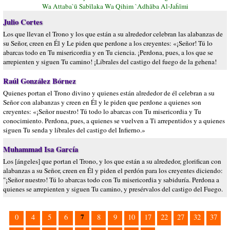
Wa Attaba`ū Sabīlaka Wa Qihim `Adhāba Al-Jaĥīmi
Julio Cortes
Los que llevan el Trono y los que están a su alrededor celebran las alabanzas de
su Señor, creen en Él y Le piden que perdone a los creyentes: «¡Señor! Tú lo
abarcas todo en Tu misericordia y en Tu ciencia. ¡Perdona, pues, a los que se
arrepienten y siguen Tu camino! ¡Líbrales del castigo del fuego de la gehena!
Raúl González Bórnez
Quienes portan el Trono divino y quienes están alrededor de él celebran a su
Señor con alabanzas y creen en Él y le piden que perdone a quienes son
creyentes: «¡Señor nuestro! Tú todo lo abarcas con Tu misericordia y Tu
conocimiento. Perdona, pues, a quienes se vuelven a Ti arrepentidos y a quienes
siguen Tu senda y líbrales del castigo del Infierno.»
Muhammad Isa García
Los [ángeles] que portan el Trono, y los que están a su alrededor, glorifican con
alabanzas a su Señor, creen en Él y piden el perdón para los creyentes diciendo:
"¡Señor nuestro! Tú lo abarcas todo con Tu misericordia y sabiduría. Perdona a
quienes se arrepienten y siguen Tu camino, y presérvalos del castigo del Fuego.
7
0
4
5
6
8
9
10
17
22
27
32
37