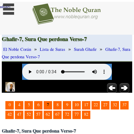
]
mbiar
Ghafir-7, Sura Que perdona Verso-7
»
»
»
El Noble Corán
Lista de Suras
Surah Ghafir
Ghafir-7, Sura
Que perdona Verso-7
7
0
4
5
6
8
9
10
17
22
27
32
37
42
47
52
57
62
67
72
77
82
Ghafir-7, Sura Que perdona Verso-7