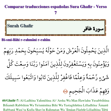
Comparar traducciones españolas Sura Ghafir - Verso
7
سورة غافر
Surah Ghafir
Bi-smi-llāhi r-rahmāni r-rahīm
الَّذِينَ يَحْمِلُونَ الْعَرْشَ وَمَنْ حَوْلَهُ يُسَبِّحُونَ بِحَمْدِ رَبِّهِمْ
وَيُؤْمِنُونَ بِهِ وَيَسْتَغْفِرُونَ لِلَّذِينَ آمَنُوا رَبَّنَا وَسِعْتَ كُلَّ
شَيْءٍ رَّحْمَةً وَعِلْمًا فَاغْفِرْ لِلَّذِينَ تَابُوا وَاتَّبَعُوا سَبِيلَكَ
وَقِهِمْ عَذَابَ الْجَحِيمِ
﴿٧﴾
40/Ghafir-7:
Al-Ladhīna Yaĥmilūna Al-`Arsha Wa Man Ĥawlahu Yusabbiĥūna
Biĥamdi Rabbihim Wa Yu'uminūna Bihi Wa Yastaghfirūna Lilladhīna 'Āmanū
Rabbanā Wasi`ta Kulla Shay'in Raĥmatan Wa `Ilmāan Fāghfir Lilladhīna Tābū