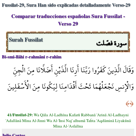
Fussilat-29, Sura Han sido explicadas detalladamente Verso-29
Comparar traducciones españolas Sura Fussilat -
Verso 29
سورة فصّلت
Surah Fussilat
Bi-smi-llāhi r-rahmāni r-rahīm
وَقَالَ الَّذِينَ كَفَرُوا رَبَّنَا أَرِنَا الَّذَيْنِ أَضَلَّانَا مِنَ الْجِنِّ
وَالْإِنسِ نَجْعَلْهُمَا تَحْتَ أَقْدَامِنَا لِيَكُونَا مِنَ الْأَسْفَلِينَ
﴿٢٩﴾
41/Fussilat-29:
Wa Qāla Al-Ladhīna Kafarū Rabbanā 'Arinā Al-Ladhayni
'Ađallānā Mina Al-Jinni Wa Al-'Insi Naj`alhumā Taĥta 'Aqdāminā Liyakūnā
Mina Al-'Asfalīna
Julio Cortes