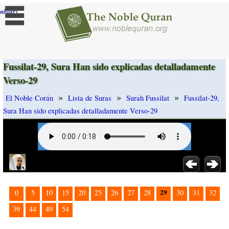
]
mbiar
Fussilat-29, Sura Han sido explicadas detalladamente
Verso-29
»
»
»
El Noble Corán
Lista de Suras
Surah Fussilat
Fussilat-29,
Sura Han sido explicadas detalladamente Verso-29
29
0
5
10
15
20
25
26
27
28
30
31
32
39
44
49
54