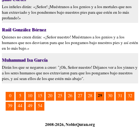
Los infieles dirán: «¡Señor! ¡Muéstranos a los genios y a los mortales que nos
han extraviado y los pondremos bajo nuestros pies para que estén en lo más
profundo!»
Raúl González Bórnez
Quienes no creen dirán: «¡Señor nuestro! Muéstranos a los genios y a los
humanos que nos desviaron para que los pongamos bajo nuestros pies y así estén
en lo más bajo.»
Muhammad Isa García
Dirán los que se negaron a creer: "¡Oh, Señor nuestro! Déjanos ver a los yinnes y
a los seres humanos que nos extraviaron para que los pongamos bajo nuestros
pies, y así sean ellos de los que estén más abajo".
29
0
5
10
15
20
25
26
27
28
30
31
32
39
44
49
54
2008-2026, NobleQuran.org