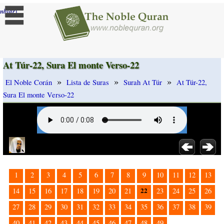
]
mbiar
At Túr-22, Sura El monte Verso-22
»
»
»
El Noble Corán
Lista de Suras
Surah At Túr
At Túr-22,
Sura El monte Verso-22
1
2
3
4
5
6
7
8
9
10
11
12
13
22
14
15
16
17
18
19
20
21
23
24
25
26
27
28
29
30
31
32
33
34
35
36
37
38
39
40
41
42
43
44
45
46
47
48
49