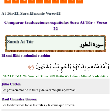
At Túr-22, Sura El monte Verso-22
Comparar traducciones españolas Sura At Túr - Verso
22
سورة الـطور
Surah At Túr
Bi-smi-llāhi r-rahmāni r-rahīm
وَأَمْدَدْنَاهُم بِفَاكِهَةٍ وَلَحْمٍ مِّمَّا يَشْتَهُونَ
﴿٢٢﴾
52/At Túr-22:
Wa 'Amdadnāhum Bifākihatin Wa Laĥmin Mimmā Yashtahūna
Julio Cortes
Les proveeremos de la fruta y de la carne que apetezcan.
Raúl González Bórnez
Les facilitaremos todas las frutas y la carne que deseen.