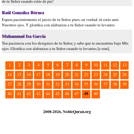
de tu Señor cuando estás de pie!
Raúl González Bórnez
Espera pacientemente el juicio de tu Señor, pues, en verdad, tú estás ante
Nuestros ojos. Y glorifica con alabanzas a tu Señor cuando te levantes
Muhammad Isa García
Ten paciencia con los designios de tu Señor, y sabe que te encuentras bajo Mis
ojos. Glorifica con alabanzas a tu Señor cuando te levantes [a orar],
1
2
3
4
5
6
7
8
9
10
11
12
13
14
15
16
17
18
19
20
21
22
23
24
25
26
27
28
29
30
31
32
33
34
35
36
37
38
39
48
40
41
42
43
44
45
46
47
49
2008-2026, NobleQuran.org