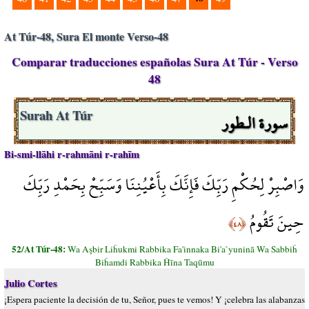
At Túr-48, Sura El monte Verso-48
Comparar traducciones españolas Sura At Túr - Verso
48
سورة الـطور
Surah At Túr
Bi-smi-llāhi r-rahmāni r-rahīm
وَاصْبِرْ لِحُكْمِ رَبِّكَ فَإِنَّكَ بِأَعْيُنِنَا وَسَبِّحْ بِحَمْدِ رَبِّكَ
حِينَ تَقُومُ
﴿٤٨﴾
52/At Túr-48:
Wa Aşbir Liĥukmi Rabbika Fa'innaka Bi'a`yuninā Wa Sabbiĥ
Biĥamdi Rabbika Ĥīna Taqūmu
Julio Cortes
¡Espera paciente la decisión de tu, Señor, pues te vemos! Y ¡celebra las alabanzas