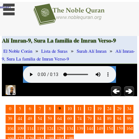
]
mbiar
Alí Imran-9, Sura La familia de Imran Verso-9
»
»
»
El Noble Corán
Lista de Suras
Surah Alí Imran
Alí Imran-
9, Sura La familia de Imran Verso-9
9
0
5
6
7
8
10
11
12
19
24
29
34
39
44
49
54
59
64
69
74
79
84
89
94
99
104
109
114
119
124
129
134
139
144
149
154
159
164
169
174
179
184
189
194
199