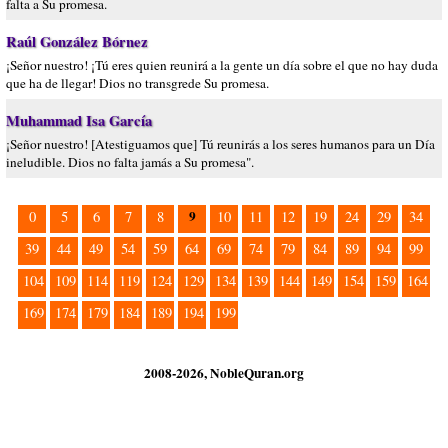
falta a Su promesa.
Raúl González Bórnez
¡Señor nuestro! ¡Tú eres quien reunirá a la gente un día sobre el que no hay duda
que ha de llegar! Dios no transgrede Su promesa.
Muhammad Isa García
¡Señor nuestro! [Atestiguamos que] Tú reunirás a los seres humanos para un Día
ineludible. Dios no falta jamás a Su promesa".
9
0
5
6
7
8
10
11
12
19
24
29
34
39
44
49
54
59
64
69
74
79
84
89
94
99
104
109
114
119
124
129
134
139
144
149
154
159
164
169
174
179
184
189
194
199
2008-2026, NobleQuran.org