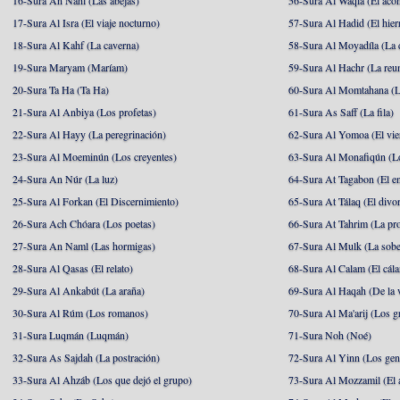
16-Sura An Nahl (Las abejas)
56-Sura Al Waqia (El acon
17-Sura Al Isra (El viaje nocturno)
57-Sura Al Hadid (El hier
18-Sura Al Kahf (La caverna)
58-Sura Al Moyadíla (La 
19-Sura Maryam (Maríam)
59-Sura Al Hachr (La reu
20-Sura Ta Ha (Ta Ha)
60-Sura Al Momtahana (L
21-Sura Al Anbiya (Los profetas)
61-Sura As Saff (La fila)
22-Sura Al Hayy (La peregrinación)
62-Sura Al Yomoa (El vie
23-Sura Al Moeminún (Los creyentes)
63-Sura Al Monafiqún (Lo
24-Sura An Núr (La luz)
64-Sura At Tagabon (El e
25-Sura Al Forkan (El Discernimiento)
65-Sura At Tálaq (El divor
26-Sura Ach Chóara (Los poetas)
66-Sura At Tahrim (La pro
27-Sura An Naml (Las hormigas)
67-Sura Al Mulk (La sobe
28-Sura Al Qasas (El relato)
68-Sura Al Calam (El cál
29-Sura Al Ankabút (La araña)
69-Sura Al Haqah (De la v
30-Sura Al Rúm (Los romanos)
70-Sura Al Ma'arij (Los g
31-Sura Luqmán (Luqmán)
71-Sura Noh (Noé)
32-Sura As Sajdah (La postración)
72-Sura Al Yinn (Los gen
33-Sura Al Ahzáb (Los que dejó el grupo)
73-Sura Al Mozzamil (El 