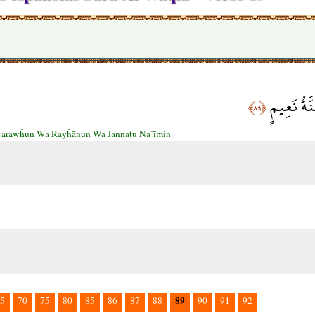
نَّةُ نَعِيمٍ
﴿٨٩﴾
Farawĥun Wa Rayĥānun Wa Jannatu Na`īmin
89
5
70
75
80
85
86
87
88
90
91
92