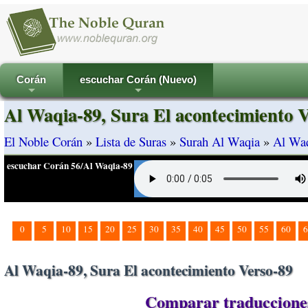
Corán
escuchar Corán (Nuevo)
+
+
Al Waqia-89, Sura El acontecimiento 
El Noble Corán
»
Lista de Suras
»
Surah Al Waqia
»
Al Waq
escuchar Corán 56/Al Waqia-89
0
5
10
15
20
25
30
35
40
45
50
55
60
6
Al Waqia-89, Sura El acontecimiento Verso-89
Comparar traducciones