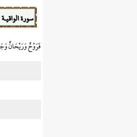
سورة الواقيـة
فَرَوْحٌ وَرَيْحَانٌ وَجَ