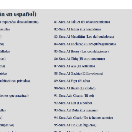
n en español)
o explicadas detalladamente)
81-Sura At Takuér (El obscurecimiento)
nsulta)
82-Sura Al Infitar (La hendidura)
o)
83-Sura Al Mutaffifin (Los defraudadores)
mo)
84-Sura Al Enchicaq (El resquebrajamiento)
illada)
85-Sura Al Boruy (Las constelaciones)
nas)
86-Sura At Táriq (El astro nocturno)
ma)
87-Sura Al Ala (El Altísimo)
ista)
88-Sura Al Gachia (El Envolvente)
abitaciones privadas)
89-Sura Al Fayr (El alba)
90-Sura Al Balad (La ciudad)
ientos que arrastran)
91-Sura Ach Chams (El sol)
)
92-Sura Al Lail (La noche)
lla)
93-Sura Ad Duha (La manana)
a)
94-Sura Ach Charh (No te hemos abierto)
ompasivo)
95-Sura At Tín (Las higueras)