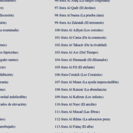
tecimiento)
96-Sura Al Alaq (La sangre coagulada)
ro)
97-Sura Al Qadr (El destino)
discusión)
98-Sura Al baena (La prueba clara)
nión)
99-Sura Az Zalzalah (El terremoto)
a examinada)
100-Sura Al Adiyat (Los corceles)
101-Sura Al Carea (De la conmocin)
rnes)
102-Sura At Takacir (De la rivalidad)
s hipócritas)
103-Sura Al Asr (Del Tiempo)
ngaño mutuo)
104-Sura Al Humazah (El difamador)
cio)
105-Sura Al Fil (El elefante)
hibición)
106-Sura Coraich (Los Coraixíes)
ranía)
107-Sura Al Maun (La ayuda imprescindible)
amo)
108-Sura Al Kauzar (La abundancia)
erdad indefectible)
109-Sura Al Kafirun (Los infieles)
rados de elevación)
110-Sura Al Nasr (El auxilio)
111-Sura Al Masad (Las fibras)
ios)
112-Sura Al Ikhlas (La adoracion pura)
arrebujado)
113-Sura Al Falaq (El alba)