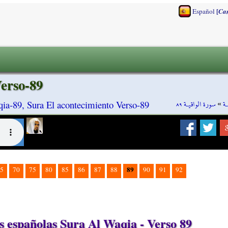
[
Español
Ca
Verso-89
سورة الواقيـة ٨٩
»
ـة
ia-89, Sura El acontecimiento Verso-89
89
5
70
75
80
85
86
87
88
90
91
92
 españolas Sura Al Waqia - Verso 89