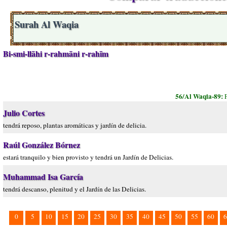
Surah Al Waqia
Bi-smi-llāhi r-rahmāni r-rahīm
56/Al Waqia-89:
Julio Cortes
tendrá reposo, plantas aromáticas y jardín de delicia.
Raúl González Bórnez
estará tranquilo y bien provisto y tendrá un Jardín de Delicias.
Muhammad Isa García
tendrá descanso, plenitud y el Jardín de las Delicias.
0
5
10
15
20
25
30
35
40
45
50
55
60
6