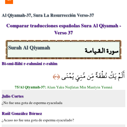
Al Qiyamah-37, Sura La Resurrección Verso-37
Comparar traducciones españolas Sura Al Qiyamah -
Verso 37
سورة الـقـيامـة
Surah Al Qiyamah
Bi-smi-llāhi r-rahmāni r-rahīm
أَلَمْ يَكُ نُطْفَةً مِّن مَّنِيٍّ يُمْنَى
﴿٣٧﴾
75/Al Qiyamah-37:
Alam Yaku Nuţfatan Min Manīyin Yumná
Julio Cortes
¿No fue una gota de esperma eyaculada
Raúl González Bórnez
¿Acaso no fue una gota de esperma eyaculado?