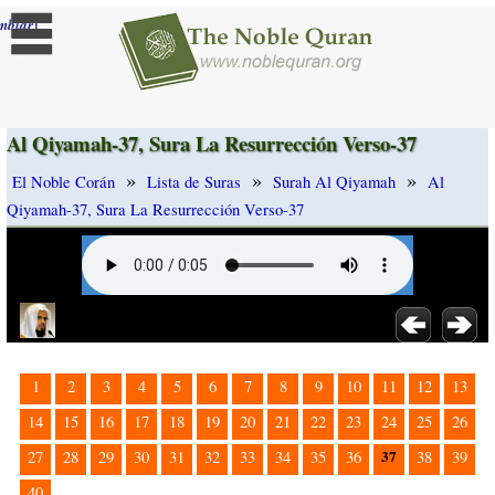
]
mbiar
Al Qiyamah-37, Sura La Resurrección Verso-37
»
»
»
El Noble Corán
Lista de Suras
Surah Al Qiyamah
Al
Qiyamah-37, Sura La Resurrección Verso-37
1
2
3
4
5
6
7
8
9
10
11
12
13
14
15
16
17
18
19
20
21
22
23
24
25
26
37
27
28
29
30
31
32
33
34
35
36
38
39
40